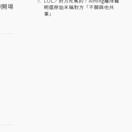
LOL／對方先罵的！Aiming離隊聲
的開場
明還原始末稱對方「不願與他共
事」