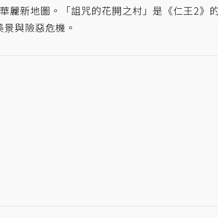
lossoms）的華麗新地圖。「詛咒的花開之村」是《仁王2》
美景與險惡危機。