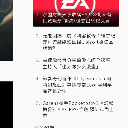
沙國財團天價收購EA！公司私有
化藏隱憂 削減7億支出恐掀裁員風
暴？
元老回鍋！前《刺客教條：維京紀
元》遊戲總監回歸Ubisoft擔任品
牌總監
前偶像節目分享追愛老師全過程
主持人「也太像少女漫畫」
節奏奇幻新作《Lily Fantasia 莉
莉幻想曲》拿鋼琴當武器 展開華
麗音聲對決
Garena攜手Pocketpair推《幻獸
帕魯》MMORPG手遊 預計年內上
市
最多瀏覽