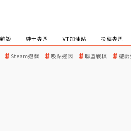
雜談
紳士專區
VT加油站
投稿專區
Steam遊戲
吸點迷因
聯盟戰棋
遊戲