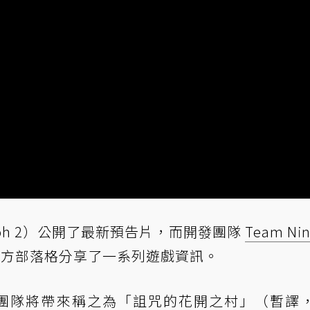
ioh 2）公開了最新預告片，而開發團隊
Team Nin
ation官方部落格分享了一系列遊戲資訊。
團隊將帶來稱之為「詛咒的花開之村」（暫譯，