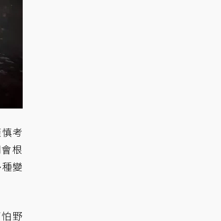
謹慎考
們會根
多種變
可怕野