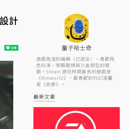
怪設計
量子哈士奇
遊戲角落的編輯（已退役）。喜歡角
色扮演、策略戰棋與沙盒類型的遊
戲。Steam 遊玩時間最長的遊戲是
《Rimworld》，最喜歡的科幻漫畫
是《銃夢》。
最新文章