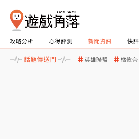
攻略分析
心得評測
新聞資訊
快評
話題傳送門
英雄聯盟
橘攸奈