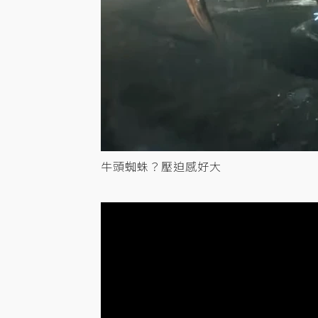
牛頭蜘蛛？壓迫感好大