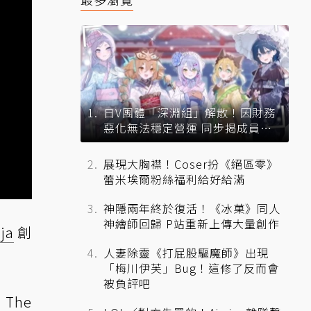
日V團體「深淵組」解散！因財務
惡化無法穩定營運 同步揭成員未
來去向
展現大胸襟！Coser扮《絕區零》
蕾米埃爾粉絲福利給好給滿
神隱兩年終於復活！《冰菓》同人
神繪師回歸 P站重新上傳大量創作
ja
創
人妻除靈《打屁股驅魔師》出現
「梅川伊芙」Bug！這修了反而會
被負評吧
The