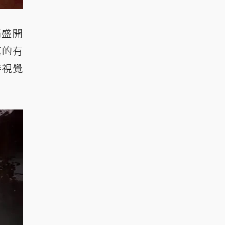
滿盛開
真的有
善視覺