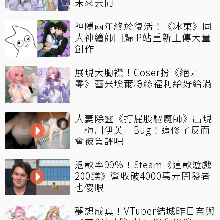
未來去向
神隱兩年終於復活！《冰菓》同
人神繪師回歸 P站重新上傳大量
創作
展現大胸襟！Coser扮《絕區
零》蕾米埃爾粉絲福利給好給滿
人妻除靈《打屁股驅魔師》出現
「梅川伊芙」Bug！這修了反而
會被負評吧
退款率99%！Steam《這款遊戲
200鎂》營收破4000萬元開發者
也傻眼
夢想成真！VTuber結城昨日奈與