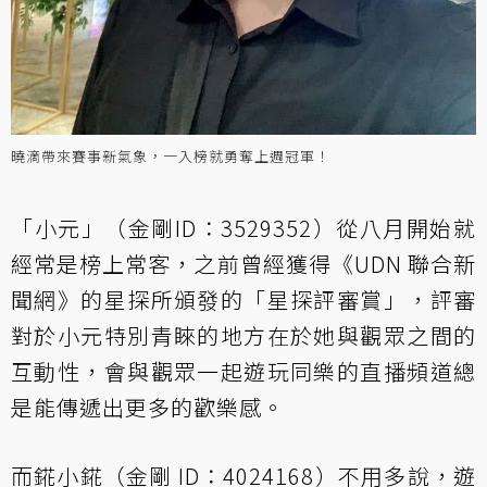
曉滴帶來賽事新氣象，一入榜就勇奪上週冠軍！
「小元」（金剛ID：3529352）從八月開始就
經常是榜上常客，之前曾經獲得《UDN 聯合新
聞網》的星探所頒發的「星探評審賞」，評審
對於小元特別青睞的地方在於她與觀眾之間的
互動性，會與觀眾一起遊玩同樂的直播頻道總
是能傳遞出更多的歡樂感。
而錵小錵（金剛 ID：4024168）不用多說，遊