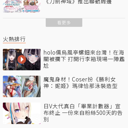
《刀劍神域》推出聯動周邊
看更多
火熱排行
holo儒烏風亭螺鈿來台灣！在海
關被攔下 打開行李箱現場一陣尷
尬
魔鬼身材！Coser扮《勝利女
神：妮姬》瑪律恰那泳裝造型
日V大代真白「畢業計數器」宣
布終止 一份來自粉絲500天的告
別