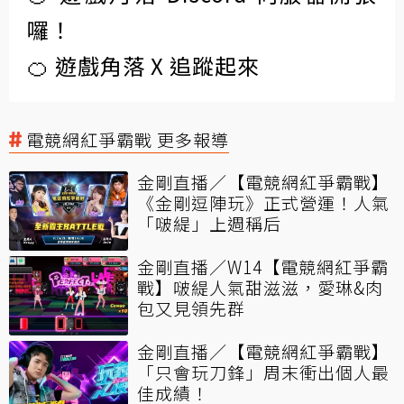
囉！
🍊 遊戲角落 X 追蹤起來
電競網紅爭霸戰 更多報導
金剛直播／【電競網紅爭霸戰】
《金剛逗陣玩》正式營運！人氣
「啵緹」上週稱后
金剛直播／W14【電競網紅爭霸
戰】啵緹人氣甜滋滋，愛琳&肉
包又見領先群
金剛直播／【電競網紅爭霸戰】
「只會玩刀鋒」周末衝出個人最
佳成績！