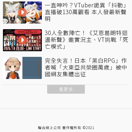
一直呻吟？VTuber詭異「抖動」
直播破130萬觀看 本人發最新聲
明
30人全數陣亡！《艾恩葛朗特迴
盪新聲》邀實況主、VT挑戰「死
亡模式」
完全失言！日本「黑白RPG」作
者喊「大東亞共榮圈萬歲」被中
國網友集體出征
看更多
聯合線上公司 著作權所有 ©2021