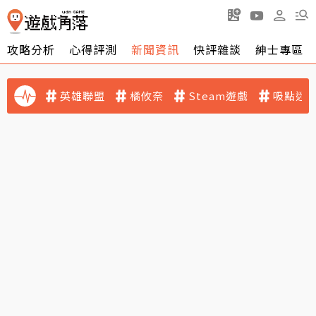
攻略分析
心得評測
新聞資訊
快評雜談
紳士專區
英雄聯盟
橘攸奈
Steam遊戲
吸點迷