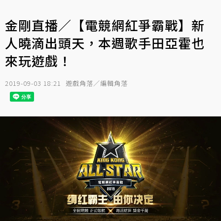
金剛直播／【電競網紅爭霸戰】新
人曉滴出頭天，本週歌手田亞霍也
來玩遊戲！
2019-09-03 18:21
遊戲角落／編輯角落