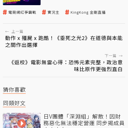
電競網紅爭霸戰
實況主
KingKong 金剛直播
←
上一篇
動作 x 殭屍 x 跑酷！《垂死之光2》在道德與本能
之間作出選擇
下一篇
→
《返校》電影無雷心得：恐怖元素完整，政治意
味比原作更強烈直白
猜你喜歡
同類好文
日V團體「深淵組」解散！因財
務惡化無法穩定營運 同步揭成員