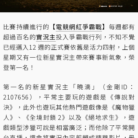
比賽持續進行的【
電競網紅爭霸戰
】每週都有
超過百名的
實況主
投入爭霸戰行列，不知不覺
已經邁入12 週的正式賽依舊是活力四射，上個
星期又有一位新星實況主帶來賽事新氣象，榮
登第一名！
第一名的新星實況主「曉滴」（金剛ID：
2107656），平常主要玩的遊戲是《傳說對
決》，此外也遊玩其他熱門遊戲像是《魔物獵
人》、《全境封鎖 2》以及《絕地求生》，遊
戲類型涉獵可說是相當廣泛；而他除了平常開
台直播，還會將實況內容剪輯成精華影片，最