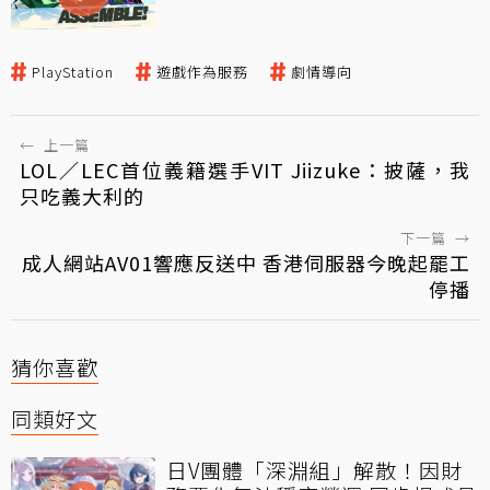
PlayStation
遊戲作為服務
劇情導向
←
上一篇
LOL／LEC首位義籍選手VIT Jiizuke：披薩，我
只吃義大利的
下一篇
→
成人網站AV01響應反送中 香港伺服器今晚起罷工
停播
猜你喜歡
同類好文
日V團體「深淵組」解散！因財