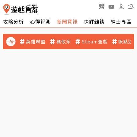
攻略分析
心得評測
新聞資訊
快評雜談
紳士專區
英雄聯盟
橘攸奈
Steam遊戲
吸點迷