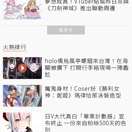
夢想成真！VTuber結城昨日奈與
《刀劍神域》推出聯動周邊
看更多
火熱排行
holo儒烏風亭螺鈿來台灣！在海
關被攔下 打開行李箱現場一陣尷
尬
魔鬼身材！Coser扮《勝利女
神：妮姬》瑪律恰那泳裝造型
日V大代真白「畢業計數器」宣
布終止 一份來自粉絲500天的告
別