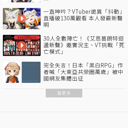
一直呻吟？VTuber詭異「抖動」
直播破130萬觀看 本人發最新聲
明
30人全數陣亡！《艾恩葛朗特迴
盪新聲》邀實況主、VT挑戰「死
亡模式」
完全失言！日本「黑白RPG」作
者喊「大東亞共榮圈萬歲」被中
國網友集體出征
看更多