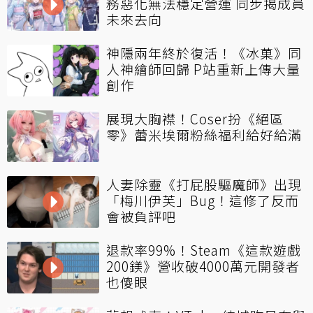
務惡化無法穩定營運 同步揭成員
未來去向
神隱兩年終於復活！《冰菓》同
人神繪師回歸 P站重新上傳大量
創作
展現大胸襟！Coser扮《絕區
零》蕾米埃爾粉絲福利給好給滿
人妻除靈《打屁股驅魔師》出現
「梅川伊芙」Bug！這修了反而
會被負評吧
退款率99%！Steam《這款遊戲
200鎂》營收破4000萬元開發者
也傻眼