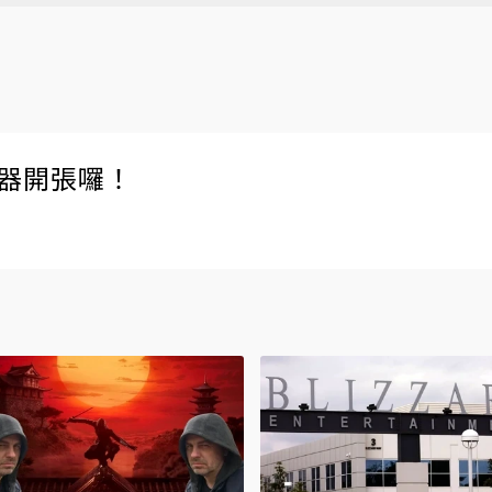
伺服器開張囉！