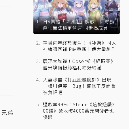
日V團體「深淵組」解散！因財務
惡化無法穩定營運 同步揭成員未
來去向
神隱兩年終於復活！《冰菓》同人
神繪師回歸 P站重新上傳大量創作
展現大胸襟！Coser扮《絕區零》
蕾米埃爾粉絲福利給好給滿
人妻除靈《打屁股驅魔師》出現
「梅川伊芙」Bug！這修了反而會
被負評吧
退款率99%！Steam《這款遊戲2
00鎂》營收破4000萬元開發者也
「兄弟
傻眼