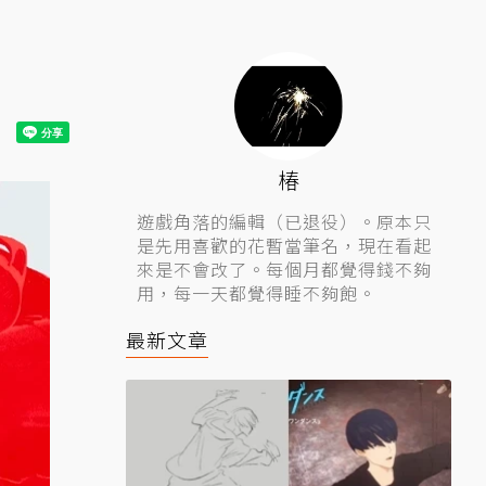
椿
遊戲角落的編輯（已退役）。原本只
是先用喜歡的花暫當筆名，現在看起
來是不會改了。每個月都覺得錢不夠
用，每一天都覺得睡不夠飽。
最新文章