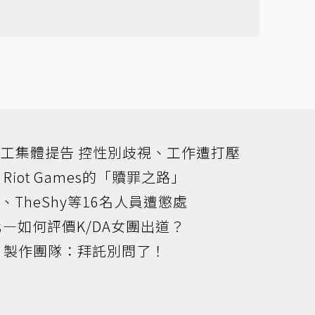
員工集體提告 控性別歧視、工作遭打壓
ot Games的「贖罪之路」
、TheShy等16名人員遭懲處
化—如何評價K/DA女團出道？
？製作團隊：拜託別問了！