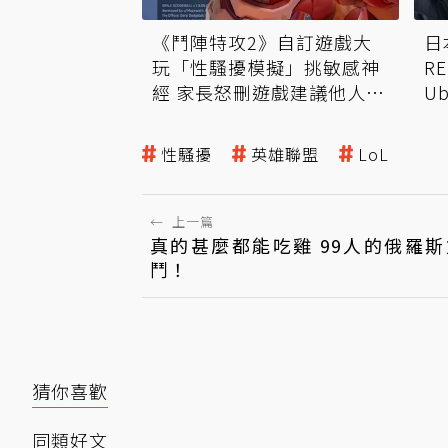
《鬥陣特攻2》自訂遊戲大
日
玩「性騷擾模擬」挑敏感神
R
經 家長怒刪遊戲建議他人跟
U
進
行
性騷擾
英雄聯盟
LoL
←
上一篇
真的甚麼都能吃雞 99人的俄羅
鬥！
猜你喜歡
同類好文