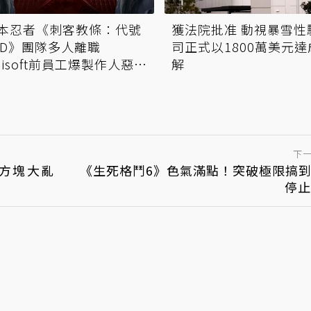
本忍者《刺客教條：代號
獲法院批准 動視暴雪性
ED》團隊多人離職
司正式以1800萬美元達
bisoft前員工爆製作人惡劣
解
徑
下
斯方塊大亂
《生死格鬥6》色氣滿點！突破極限搞到
停止