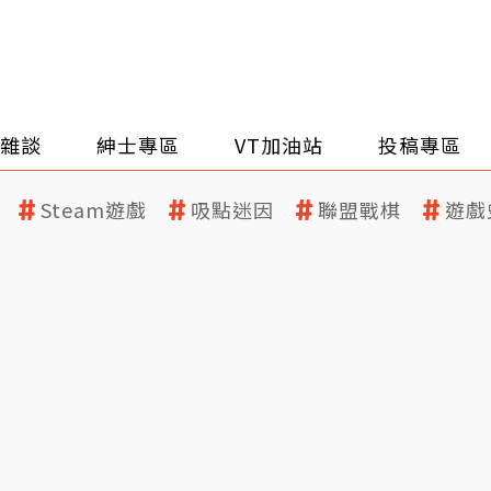
雜談
紳士專區
VT加油站
投稿專區
Steam遊戲
吸點迷因
聯盟戰棋
遊戲