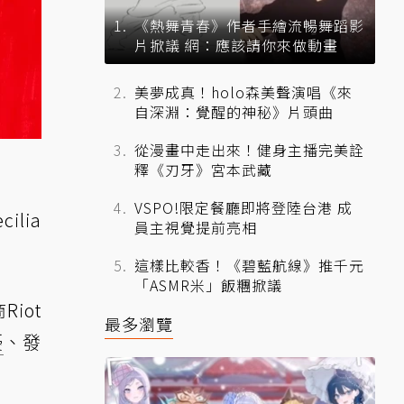
《熱舞青春》作者手繪流暢舞蹈影
片掀議 網：應該請你來做動畫
美夢成真！holo森美聲演唱《來
自深淵：覺醒的神秘》片頭曲
從漫畫中走出來！健身主播完美詮
釋《刃牙》宮本武藏
VSPO!限定餐廳即將登陸台港 成
ilia
員主視覺提前亮相
這樣比較香！《碧藍航線》推千元
「ASMR米」飯糰掀議
Riot
最多瀏覽
擾
、發