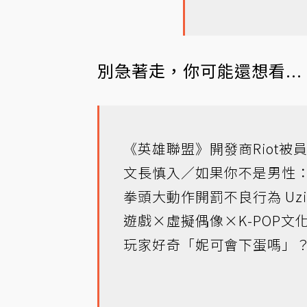
別急著走，你可能還想看...
《英雄聯盟》開發商Riot被
文長慎入／如果你不是男性：Ri
拳頭大動作開罰不良行為 Uzi
遊戲×虛擬偶像×K-POP文
玩家好奇「妮可會下蛋嗎」