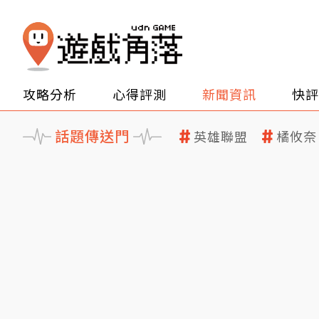
攻略分析
心得評測
新聞資訊
快評
話題傳送門
英雄聯盟
橘攸奈