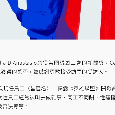
ia D'Anastasio榮獲美國編劇工會的新聞獎，Cec
PO出她獲得的獎盃，並感謝勇敢接受訪問的受訪人。
員工及現任員工（皆匿名），揭露《
英雄聯盟
》開發商
女性員工經常被叫去做雜事、同工不同酬、
性騷
被否決等等。