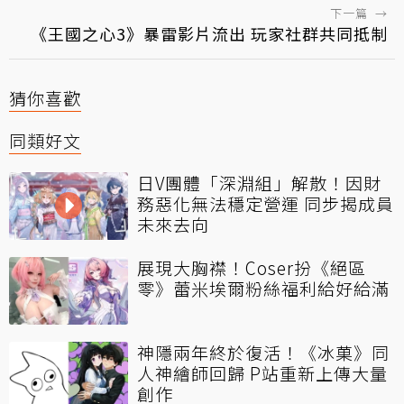
下一篇
→
《王國之心3》暴雷影片流出 玩家社群共同抵制
猜你喜歡
同類好文
日V團體「深淵組」解散！因財
務惡化無法穩定營運 同步揭成員
未來去向
展現大胸襟！Coser扮《絕區
零》蕾米埃爾粉絲福利給好給滿
神隱兩年終於復活！《冰菓》同
人神繪師回歸 P站重新上傳大量
創作