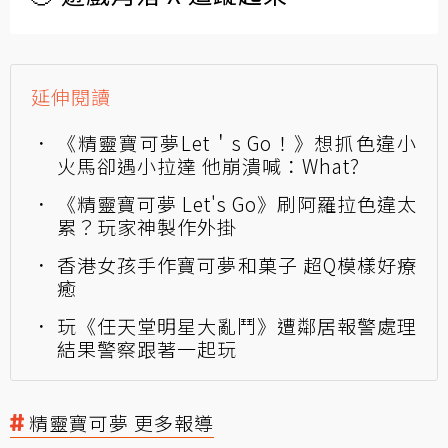
延伸閱讀
《精靈寶可夢Let＇s Go！》想抓色違小
火馬卻遇小拉達 他崩潰喊：What?
《精靈寶可夢 Let's Go》刷阿羅拉色違太
累？玩家神製作外掛
香港女孩手作寶可夢和菓子 超Q模樣好療
癒
玩《任天堂明星大亂鬥》遭鄰居報警處理
結果警察跟著一起玩
精靈寶可夢 更多報導