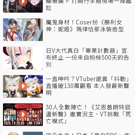
關被攔下 打開行李箱現場一陣尷
尬
魔鬼身材！Coser扮《勝利女
神：妮姬》瑪律恰那泳裝造型
日V大代真白「畢業計數器」宣
布終止 一份來自粉絲500天的告
別
一直呻吟？VTuber詭異「抖動」
直播破130萬觀看 本人發最新聲
明
30人全數陣亡！《艾恩葛朗特迴
盪新聲》邀實況主、VT挑戰「死
亡模式」