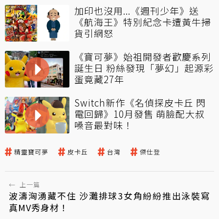
加印也沒用...《週刊少年》送
《航海王》特別紀念卡遭黃牛掃
貨引網怒
《寶可夢》始祖開發者歡慶系列
誕生日 粉絲發現「夢幻」起源彩
蛋竟藏27年
Switch新作《名偵探皮卡丘 閃
電回歸》10月發售 萌臉配大叔
嗓音最對味！
精靈寶可夢
皮卡丘
台灣
傑仕登
←
上一篇
波濤洶湧藏不住 沙灘排球3女角紛紛推出泳裝寫
真MV秀身材！