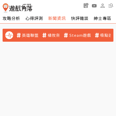
攻略分析
心得評測
新聞資訊
快評雜談
紳士專區
英雄聯盟
橘攸奈
Steam遊戲
吸點迷