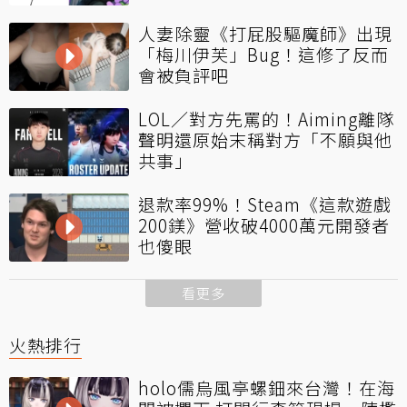
人妻除靈《打屁股驅魔師》出現
「梅川伊芙」Bug！這修了反而
會被負評吧
LOL／對方先罵的！Aiming離隊
聲明還原始末稱對方「不願與他
共事」
退款率99%！Steam《這款遊戲
200鎂》營收破4000萬元開發者
也傻眼
看更多
火熱排行
holo儒烏風亭螺鈿來台灣！在海