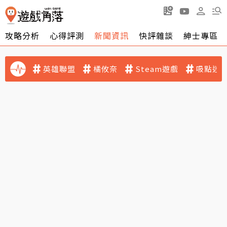
攻略分析
心得評測
新聞資訊
快評雜談
紳士專區
英雄聯盟
橘攸奈
Steam遊戲
吸點迷