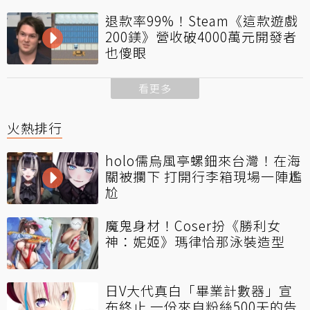
退款率99%！Steam《這款遊戲
200鎂》營收破4000萬元開發者
也傻眼
看更多
火熱排行
holo儒烏風亭螺鈿來台灣！在海
關被攔下 打開行李箱現場一陣尷
尬
魔鬼身材！Coser扮《勝利女
神：妮姬》瑪律恰那泳裝造型
日V大代真白「畢業計數器」宣
布終止 一份來自粉絲500天的告