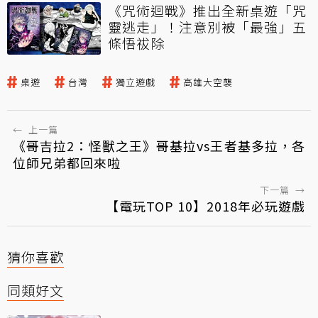
《咒術迴戰》推出全新桌遊「咒
靈逃走」！注意別被「最強」五
條悟祓除
桌遊
台灣
獨立遊戲
高雄大空襲
←
上一篇
《哥吉拉2：怪獸之王》哥基拉vs王者基多拉，各
位師兄弟都回來啦
下一篇
→
【電玩TOP 10】2018年必玩遊戲
猜你喜歡
同類好文