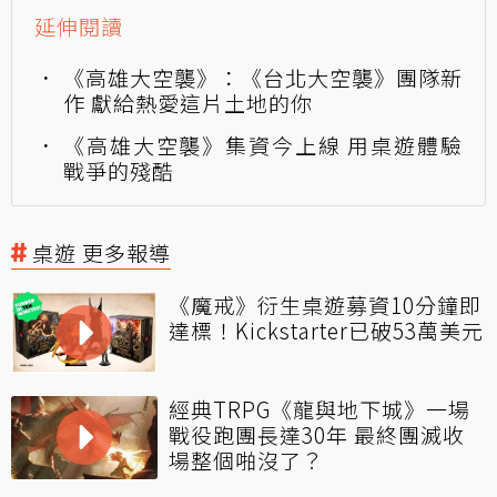
延伸閱讀
《高雄大空襲》：《台北大空襲》團隊新
作 獻給熱愛這片土地的你
《高雄大空襲》集資今上線 用桌遊體驗
戰爭的殘酷
桌遊 更多報導
《魔戒》衍生桌遊募資10分鐘即
達標！Kickstarter已破53萬美元
經典TRPG《龍與地下城》一場
戰役跑團長達30年 最終團滅收
場整個啪沒了？