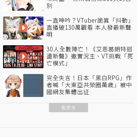
別
一直呻吟？VTuber詭異「抖動」
直播破130萬觀看 本人發最新聲
明
30人全數陣亡！《艾恩葛朗特迴
盪新聲》邀實況主、VT挑戰「死
亡模式」
完全失言！日本「黑白RPG」作
者喊「大東亞共榮圈萬歲」被中
國網友集體出征
看更多