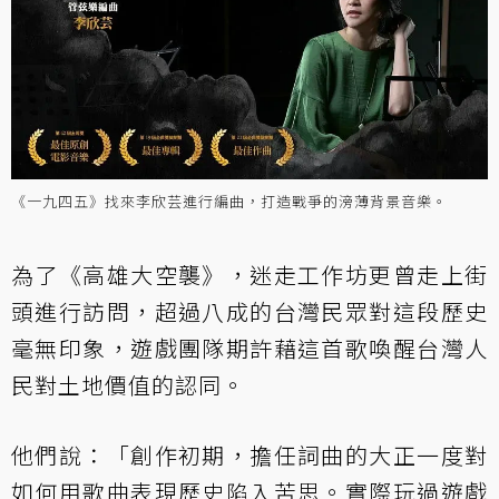
《一九四五》找來李欣芸進行編曲，打造戰爭的滂薄背景音樂。
為了《高雄大空襲》，迷走工作坊更曾走上街
頭進行訪問，超過八成的台灣民眾對這段歷史
毫無印象，遊戲團隊期許藉這首歌喚醒台灣人
民對土地價值的認同。
他們說：「創作初期，擔任詞曲的大正一度對
如何用歌曲表現歷史陷入苦思。實際玩過遊戲