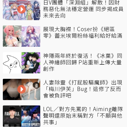
日V團體「深淵組」解散！因財
務惡化無法穩定營運 同步揭成員
未來去向
展現大胸襟！Coser扮《絕區
零》蕾米埃爾粉絲福利給好給滿
神隱兩年終於復活！《冰菓》同
人神繪師回歸 P站重新上傳大量
創作
人妻除靈《打屁股驅魔師》出現
「梅川伊芙」Bug！這修了反而
會被負評吧
LOL／對方先罵的！Aiming離隊
聲明還原始末稱對方「不願與他
共事」