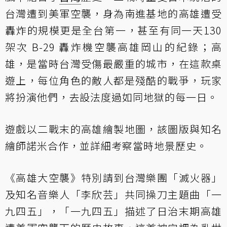
台灣遭到美軍空襲，身為南進基地的高雄遭受
轟炸的規模更是全台第一，甚至有同一天130
架次 B-29 轟炸機空襲高雄岡山的紀錄；高
雄，是當時台灣受傷最嚴重的城市，在這款桌
遊上，每位角色的敵人都是殘酷的戰爭，玩家
將扮演他們，去設法度過如同地獄的每一日。
遊戲以二戰末的高雄繪製地圖，該圖版與知名
繪師諾米合作，並詳細考察當時地景歷史。
《高雄大空襲》特別請到台灣樂團「滅火器」
及知名音樂人「李欣芸」共同操刀主題曲「一
九四五」，「一九四五」描述了日治末期高雄