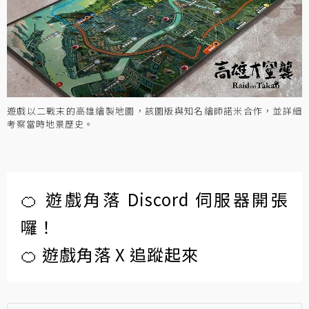
遊戲以二戰末的高雄繪製地圖，該圖版與知名繪師諾米合作，並詳細
考察當時地景歷史。
🍊 遊戲角落 Discord 伺服器開張
囉！
🍊 遊戲角落 X 追蹤起來