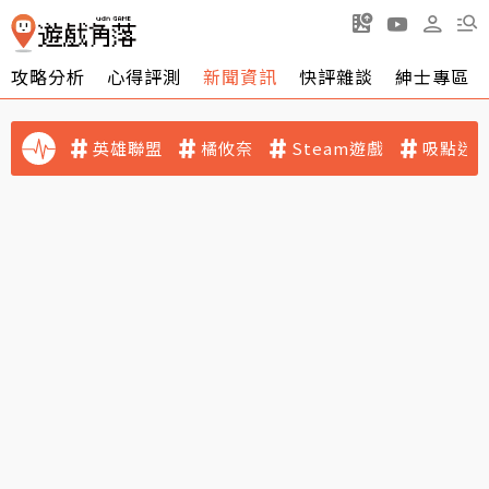
攻略分析
心得評測
新聞資訊
快評雜談
紳士專區
英雄聯盟
橘攸奈
Steam遊戲
吸點迷