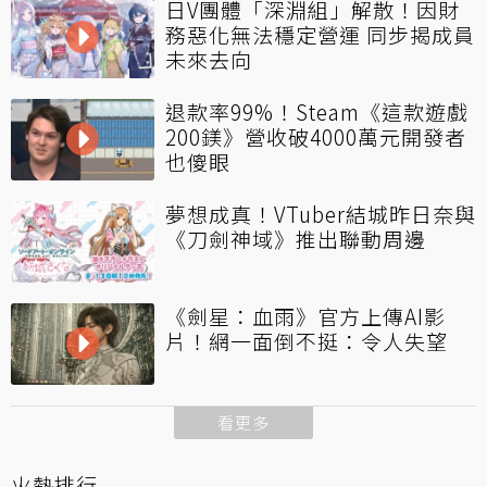
日V團體「深淵組」解散！因財
務惡化無法穩定營運 同步揭成員
未來去向
退款率99%！Steam《這款遊戲
200鎂》營收破4000萬元開發者
也傻眼
夢想成真！VTuber結城昨日奈與
《刀劍神域》推出聯動周邊
《劍星：血雨》官方上傳AI影
片！網一面倒不挺：令人失望
看更多
火熱排行