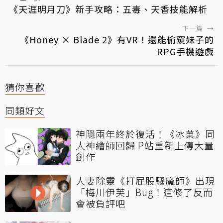
《天涯明月刀》新手攻略：五毒、天香技能解析
下一篇
→
《Honey × Blade 2》有VR！還能偷窺妹子的
RPG手機遊戲
猜你喜歡
同類好文
神隱兩年終於復活！《冰菓》同
人神繪師回歸 P站重新上傳大量
創作
人妻除靈《打屁股驅魔師》出現
「梅川伊芙」Bug！這修了反而
會被負評吧