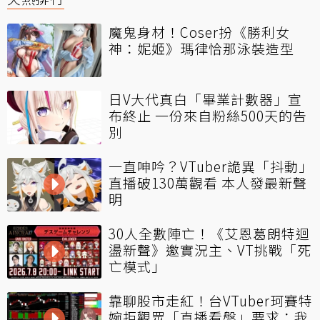
魔鬼身材！Coser扮《勝利女
神：妮姬》瑪律恰那泳裝造型
日V大代真白「畢業計數器」宣
布終止 一份來自粉絲500天的告
別
一直呻吟？VTuber詭異「抖動」
直播破130萬觀看 本人發最新聲
明
30人全數陣亡！《艾恩葛朗特迴
盪新聲》邀實況主、VT挑戰「死
亡模式」
靠聊股市走紅！台VTuber珂賽特
婉拒觀眾「直播看盤」要求：我