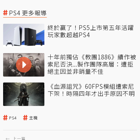
PS4 更多報導
終於贏了！PS5上市第五年活躍
玩家數超越PS4
十年前獨佔《教團1886》續作被
索尼否決...製作團隊高層：遭拒
絕主因並非銷量不佳
《血源詛咒》60FPS模組遭索尼
下架！時隔四年才出手原因不明
PS4
主機
←
上一篇