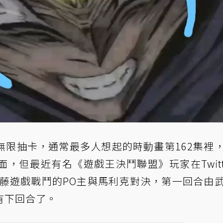
無限抽卡，通常最多人想起的時動畫第162集裡
，但最近有名《遊戲王決鬥聯盟》玩家在Twitt
武藤遊戲戰鬥的PO主與馬利克對決，第一回合由
有下回合了。