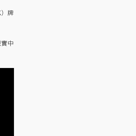
K）牌
現實中