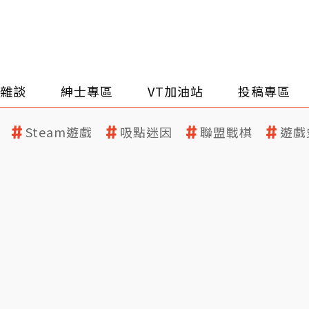
雜談
紳士專區
VT加油站
投稿專區
Steam遊戲
吸點迷因
聯盟戰棋
遊戲