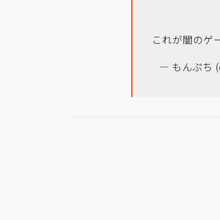
これが闇のゲ
— もんぷち (