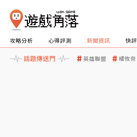
攻略分析
心得評測
新聞資訊
快評
話題傳送門
英雄聯盟
橘攸奈