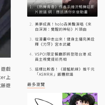
《熱舞青春》作者手繪流暢舞蹈影
片掀議 網：應該請你來做動畫
美夢成真！holo森美聲演唱《來
自深淵：覺醒的神秘》片頭曲
從漫畫中走出來！健身主播完美詮
釋《刃牙》宮本武藏
VSPO!限定餐廳即將登陸台港 成
員主視覺提前亮相
，遊戲
這樣比較香！《碧藍航線》推千元
「ASMR米」飯糰掀議
er上
最多瀏覽
武藤遊