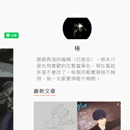
椿
遊戲角落的編輯（已退役）。原本只
是先用喜歡的花暫當筆名，現在看起
來是不會改了。每個月都覺得錢不夠
用，每一天都覺得睡不夠飽。
最新文章