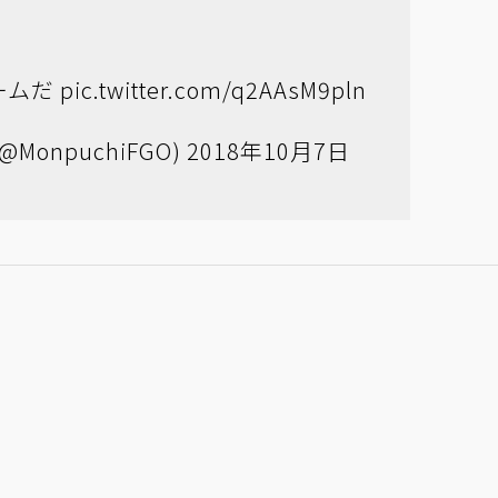
ームだ
pic.twitter.com/q2AAsM9pln
@MonpuchiFGO)
2018年10月7日