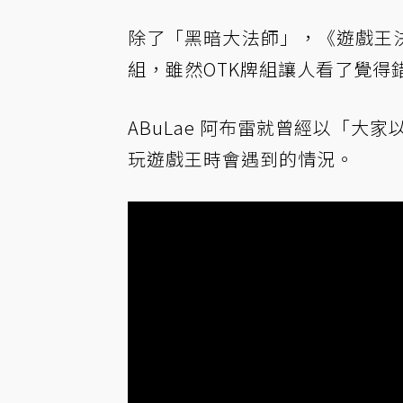
除了「黑暗大法師」，《遊戲王
組，雖然OTK牌組讓人看了覺得
ABuLae 阿布雷就曾經以「大
玩遊戲王時會遇到的情況。