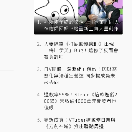
神隱兩年終於復活！《冰菓》同人
神繪師回歸 P站重新上傳大量創作
人妻除靈《打屁股驅魔師》出現
「梅川伊芙」Bug！這修了反而會
被負評吧
日V團體「深淵組」解散！因財務
惡化無法穩定營運 同步揭成員未
來去向
退款率99%！Steam《這款遊戲2
00鎂》營收破4000萬元開發者也
傻眼
夢想成真！VTuber結城昨日奈與
《刀劍神域》推出聯動周邊