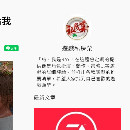
給我
遊戲私房菜
「嗨，我是RAY。在這邊會定期的提
供像是角色扮演、動作、策略...等遊
戲的詳細評論，並推出各種類型的推
薦清單，希望大家找到自己喜歡的遊
戲類型。」
▍相關連結：
Steam鑑賞家「遊戲私
最新文章
房菜」