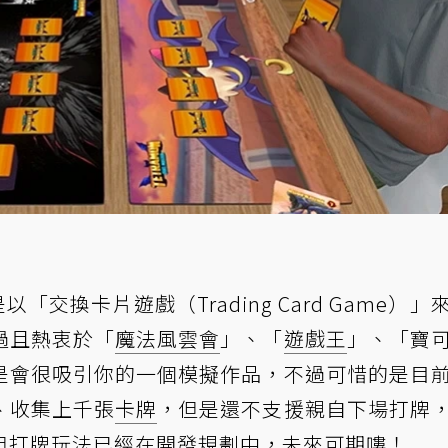
tor》是以「交換卡片遊戲（Trading Card Game）
過且熱衷於「
魔法風雲會
」、「
遊戲王
」、「寶
是會很吸引你的一個模擬作品，不過可惜的是目
、收集上千張
卡牌
，但是還不支援親自下場打牌
但打牌玩法已經在開發規劃中，未來可期嘍！