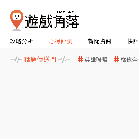
攻略分析
心得評測
新聞資訊
快評
話題傳送門
英雄聯盟
橘攸奈