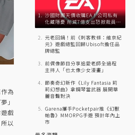
沙國財團天價收購EA！公司私有
化藏隱憂 削減7億支出恐掀裁員風
暴？
元老回鍋！前《刺客教條：維京紀
元》遊戲總監回歸Ubisoft擔任品
牌總監
前偶像節目分享追愛老師全過程
主持人「也太像少女漫畫」
節奏奇幻新作《Lily Fantasia 莉
莉幻想曲》拿鋼琴當武器 展開華
」來作為
麗音聲對決
可夢」
Garena攜手Pocketpair推《幻獸
前遊戲
帕魯》MMORPG手遊 預計年內上
市
，所以
最多瀏覽