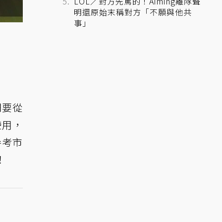
LOL／對方先罵的！Aiming離隊聲
明還原始末稱對方「不願與他共
事」
們要從
使用，
參考市
！