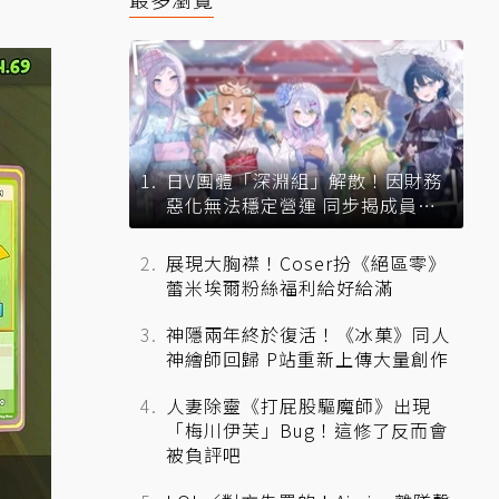
日V團體「深淵組」解散！因財務
惡化無法穩定營運 同步揭成員未
來去向
展現大胸襟！Coser扮《絕區零》
蕾米埃爾粉絲福利給好給滿
神隱兩年終於復活！《冰菓》同人
神繪師回歸 P站重新上傳大量創作
人妻除靈《打屁股驅魔師》出現
「梅川伊芙」Bug！這修了反而會
被負評吧