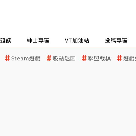
雜談
紳士專區
VT加油站
投稿專區
Steam遊戲
吸點迷因
聯盟戰棋
遊戲