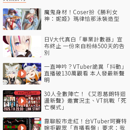
魔鬼身材！Coser扮《勝利女
神：妮姬》瑪律恰那泳裝造型
日V大代真白「畢業計數器」宣
布終止 一份來自粉絲500天的告
別
一直呻吟？VTuber詭異「抖動」
直播破130萬觀看 本人發最新聲
明
30人全數陣亡！《艾恩葛朗特迴
盪新聲》邀實況主、VT挑戰「死
亡模式」
靠聊股市走紅！台VTuber珂賽特
婉拒觀眾「直播看盤」要求：我