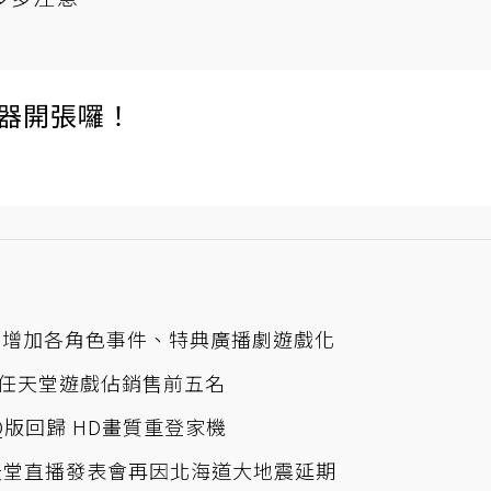
伺服器開張囉！
h！增加各角色事件、特典廣播劇遊戲化
台！任天堂遊戲佔銷售前五名
袋版》Q版回歸 HD畫質重登家機
天堂直播發表會再因北海道大地震延期