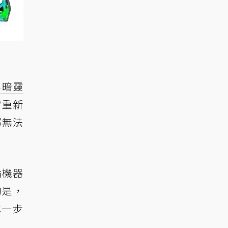
黑暗靈
當重新
都無法
論機器
的是，
進一步