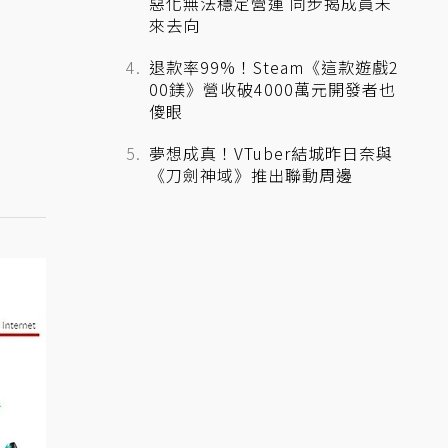
惡化無法穩定營運 同步揭成員未
來去向
退款率99%！Steam《這款遊戲2
00鎂》營收破4000萬元開發者也
傻眼
夢想成真！VTuber結城昨日奈與
《刀劍神域》推出聯動周邊