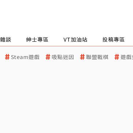
雜談
紳士專區
VT加油站
投稿專區
Steam遊戲
吸點迷因
聯盟戰棋
遊戲