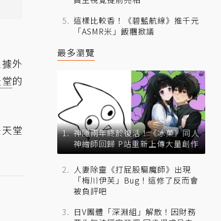
這樣比較香！《碧藍航線》推千元
「ASMR米」飯糰掀議
最多瀏覽
根據外
天堂
的
任天堂
神隱兩年終於復活！《冰菓》同人
神繪師回歸 P站重新上傳大量創作
人妻除靈《打屁股驅魔師》出現
「梅川伊芙」Bug！這修了反而會
被負評吧
日V團體「深淵組」解散！因財務