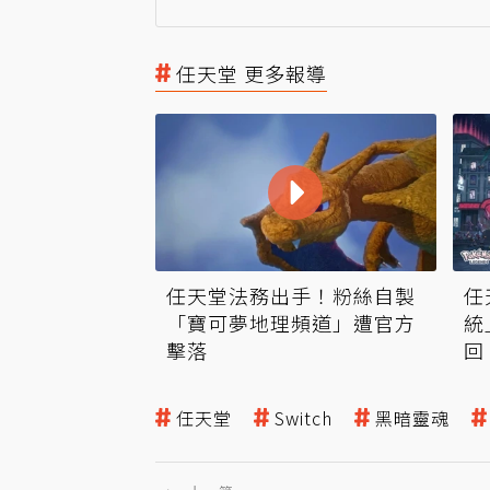
任天堂 更多報導
任天堂法務出手！粉絲自製
任
「寶可夢地理頻道」遭官方
統
擊落
回
任天堂
Switch
黑暗靈魂