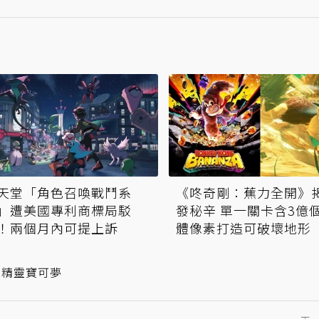
天堂「角色召喚戰鬥系
《咚奇剛：蕉力全開》
」遭美國專利商標局駁
發秘辛 單一關卡含3億
！兩個月內可提上訴
體像素打造可破壞地形
精靈寶可夢