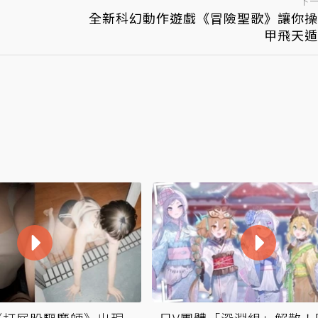
下
全新科幻動作遊戲《冒險聖歌》讓你操
甲飛天遁