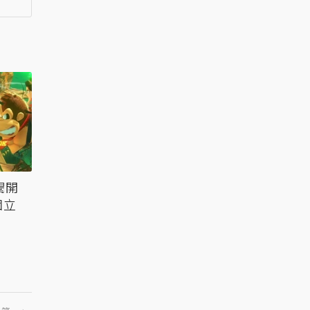
揭開
個立