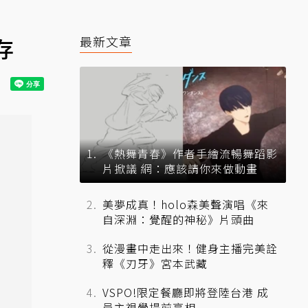
存
最新文章
《熱舞青春》作者手繪流暢舞蹈影
片掀議 網：應該請你來做動畫
美夢成真！holo森美聲演唱《來
自深淵：覺醒的神秘》片頭曲
從漫畫中走出來！健身主播完美詮
釋《刃牙》宮本武藏
VSPO!限定餐廳即將登陸台港 成
員主視覺提前亮相