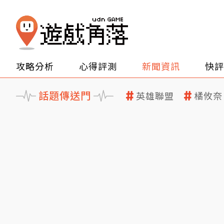
攻略分析
心得評測
新聞資訊
快評
話題傳送門
英雄聯盟
橘攸奈