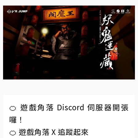
🍊 遊戲角落 Discord 伺服器開張
囉！
🍊 遊戲角落 X 追蹤起來