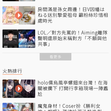
房間滿是孫女周邊！日V因幡は
ねる送別摯愛祖母 籲粉絲珍惜相
處時光
LOL／對方先罵的！Aiming離隊
聲明還原始末稱對方「不願與他
共事」
看更多
火熱排行
holo儒烏風亭螺鈿來台灣！在海
關被攔下 打開行李箱現場一陣尷
尬
魔鬼身材！Coser扮《勝利女