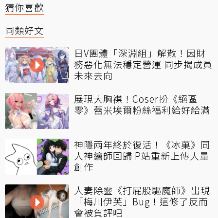
猜你喜歡
同類好文
日V團體「深淵組」解散！因財
務惡化無法穩定營運 同步揭成員
未來去向
展現大胸襟！Coser扮《絕區
零》蕾米埃爾粉絲福利給好給滿
神隱兩年終於復活！《冰菓》同
人神繪師回歸 P站重新上傳大量
創作
人妻除靈《打屁股驅魔師》出現
「梅川伊芙」Bug！這修了反而
會被負評吧