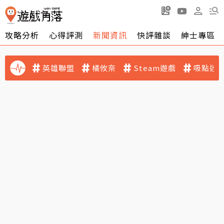
攻略分析
心得評測
新聞資訊
快評雜談
紳士專區
英雄聯盟
橘攸奈
Steam遊戲
吸點迷