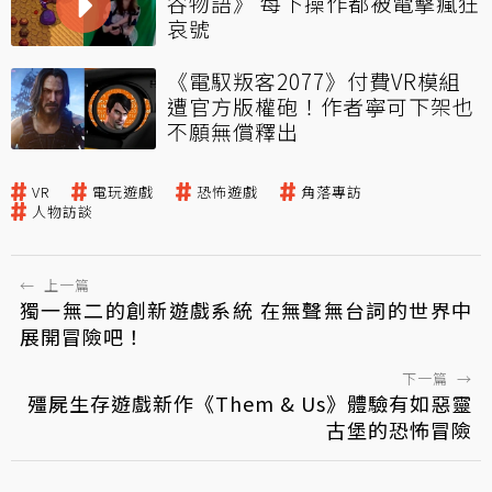
谷物語》 每下操作都被電擊瘋狂
哀號
《電馭叛客2077》付費VR模組
遭官方版權砲！作者寧可下架也
不願無償釋出
VR
電玩遊戲
恐怖遊戲
角落專訪
人物訪談
←
上一篇
獨一無二的創新遊戲系統 在無聲無台詞的世界中
展開冒險吧！
下一篇
→
殭屍生存遊戲新作《Them & Us》體驗有如惡靈
古堡的恐怖冒險