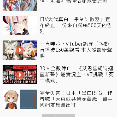
神：妮姬》瑪律恰那泳裝造型
日V大代真白「畢業計數器」宣
布終止 一份來自粉絲500天的告
別
一直呻吟？VTuber詭異「抖動」
直播破130萬觀看 本人發最新聲
明
30人全數陣亡！《艾恩葛朗特迴
盪新聲》邀實況主、VT挑戰「死
亡模式」
完全失言！日本「黑白RPG」作
者喊「大東亞共榮圈萬歲」被中
國網友集體出征