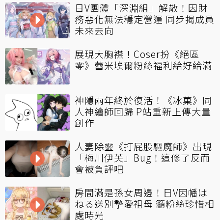
日V團體「深淵組」解散！因財
務惡化無法穩定營運 同步揭成員
未來去向
展現大胸襟！Coser扮《絕區
零》蕾米埃爾粉絲福利給好給滿
神隱兩年終於復活！《冰菓》同
人神繪師回歸 P站重新上傳大量
創作
人妻除靈《打屁股驅魔師》出現
「梅川伊芙」Bug！這修了反而
會被負評吧
房間滿是孫女周邊！日V因幡は
ねる送別摯愛祖母 籲粉絲珍惜相
處時光