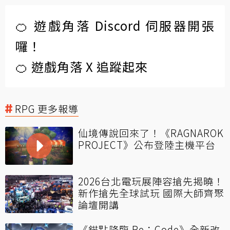
🍊 遊戲角落 Discord 伺服器開張
囉！
🍊 遊戲角落 X 追蹤起來
RPG 更多報導
仙境傳說回來了！《RAGNAROK
PROJECT》公布登陸主機平台
2026台北電玩展陣容搶先揭曉！
新作搶先全球試玩 國際大師齊聚
論壇開講
《錨點降臨 Re：Code》全新改