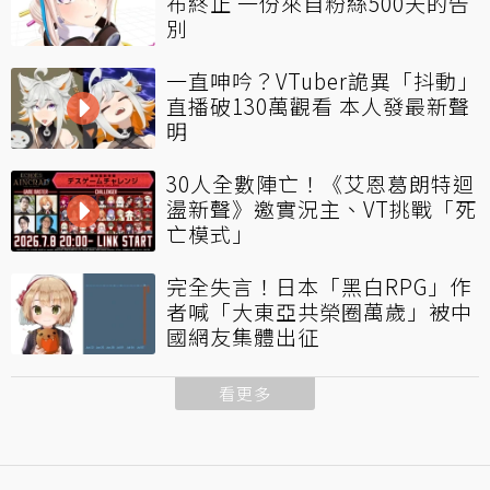
布終止 一份來自粉絲500天的告
別
一直呻吟？VTuber詭異「抖動」
直播破130萬觀看 本人發最新聲
明
30人全數陣亡！《艾恩葛朗特迴
盪新聲》邀實況主、VT挑戰「死
亡模式」
完全失言！日本「黑白RPG」作
者喊「大東亞共榮圈萬歲」被中
國網友集體出征
看更多