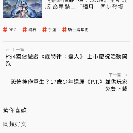
版 命星騎士「輝月」同步登場
RPG
網石
手遊
騎士編年史
←
上一篇
PS4獨佔遊戲《底特律：變人》 上市慶祝活動開
跑
下一篇
→
恐怖神作重生？17歲少年還原《P.T.》並供玩家
免費下載
猜你喜歡
同類好文