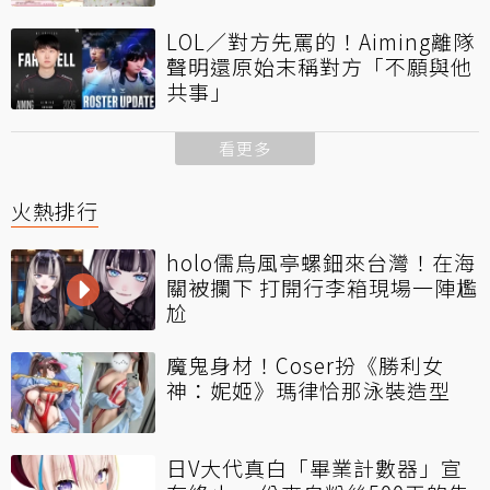
LOL／對方先罵的！Aiming離隊
聲明還原始末稱對方「不願與他
共事」
看更多
火熱排行
holo儒烏風亭螺鈿來台灣！在海
關被攔下 打開行李箱現場一陣尷
尬
魔鬼身材！Coser扮《勝利女
神：妮姬》瑪律恰那泳裝造型
日V大代真白「畢業計數器」宣