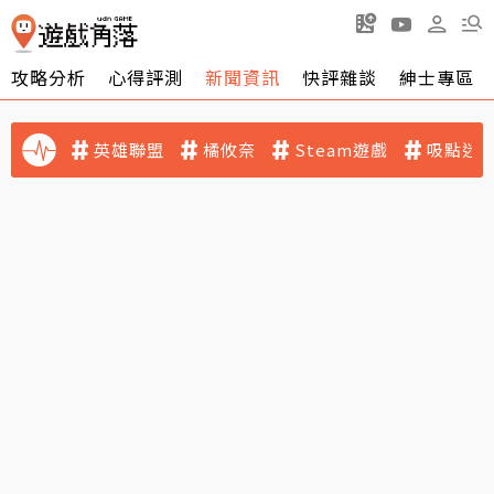
攻略分析
心得評測
新聞資訊
快評雜談
紳士專區
英雄聯盟
橘攸奈
Steam遊戲
吸點迷