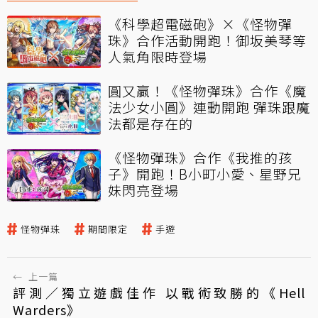
《科學超電磁砲》×《怪物彈
珠》合作活動開跑！御坂美琴等
人氣角限時登場
圓又贏！《怪物彈珠》合作《魔
法少女小圓》連動開跑 彈珠跟魔
法都是存在的
《怪物彈珠》合作《我推的孩
子》開跑！B小町小愛、星野兄
妹閃亮登場
怪物彈珠
期間限定
手遊
←
上一篇
評測／獨立遊戲佳作 以戰術致勝的《Hell
Warders》