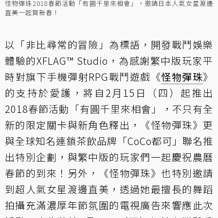
怪物彈珠2018春節活動「有圓千里來相會」，邀請日本人氣女星渡邊
直美一起賀新春！
以「非比尋常的冒險」為標語，開發戰鬥娛樂
體驗的XFLAG™ Studio，為感謝繁中版玩家平
時對旗下手機彈射RPG戰鬥遊戲《
怪物彈珠
》
的支持於愛護，將自2月15日（四）起推出
2018春節活動「有圓千里來相會」，不只有全
新的限定關卡與新角色釋出，《怪物彈珠》更
與全球知名連鎖茶飲品牌「CoCo都可」聯名推
出特別企劃，與繁中版的玩家們一起慶祝農曆
春節的到來！另外，《怪物彈珠》也特別邀請
到超人氣女星渡邊直美，透過她最擅長的舞蹈
拍攝充滿濃厚年節氛圍的電視廣告來響應此次