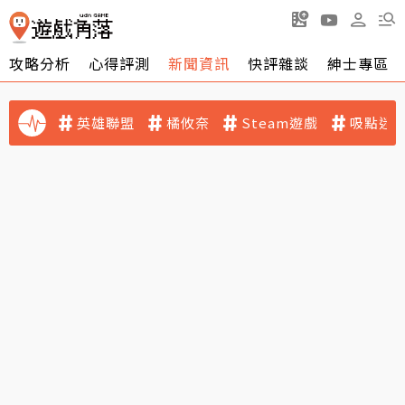
攻略分析
心得評測
新聞資訊
快評雜談
紳士專區
英雄聯盟
橘攸奈
Steam遊戲
吸點迷