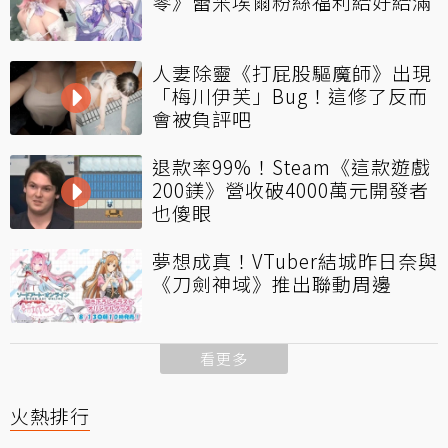
零》蕾米埃爾粉絲福利給好給滿
人妻除靈《打屁股驅魔師》出現
「梅川伊芙」Bug！這修了反而
會被負評吧
退款率99%！Steam《這款遊戲
200鎂》營收破4000萬元開發者
也傻眼
夢想成真！VTuber結城昨日奈與
《刀劍神域》推出聯動周邊
看更多
火熱排行