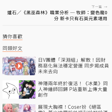
下一篇
→
爐石／《黑巫森林》職業分析 ─ 牧師：變色龍0
分 新卡只有石英元素堪用
猜你喜歡
同類好文
日V團體「深淵組」解散！因財
務惡化無法穩定營運 同步揭成員
未來去向
神隱兩年終於復活！《冰菓》同
人神繪師回歸 P站重新上傳大量
創作
展現大胸襟！Coser扮《絕區