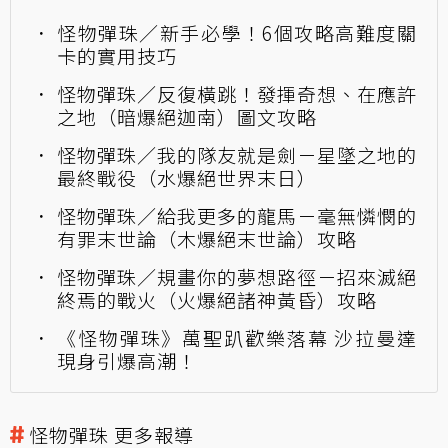
怪物彈珠／新手必學！6個攻略高難度關
卡的實用技巧
怪物彈珠／反復橫跳！發揮奇想、在應許
之地（暗爆絕迦南）圖文攻略
怪物彈珠／我的隊友就是劍－星墜之地的
最終戰役（水爆絕世界末日）
怪物彈珠／給我更多的龍馬－毫無憐憫的
有罪末世論（木爆絕末世論）攻略
怪物彈珠／規畫你的夢想路徑－招來滅絕
終焉的戰火（火爆絕諸神黃昏）攻略
《怪物彈珠》萬聖趴歡樂落幕 沙拉曼達
現身引爆高潮！
怪物彈珠 更多報導