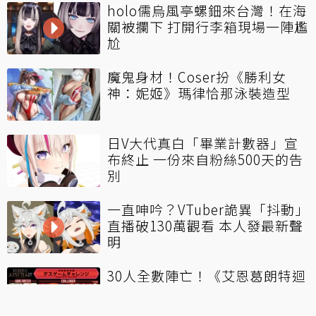
holo儒烏風亭螺鈿來台灣！在海
關被攔下 打開行李箱現場一陣尷
尬
魔鬼身材！Coser扮《勝利女
神：妮姬》瑪律恰那泳裝造型
日V大代真白「畢業計數器」宣
布終止 一份來自粉絲500天的告
別
一直呻吟？VTuber詭異「抖動」
直播破130萬觀看 本人發最新聲
明
30人全數陣亡！《艾恩葛朗特迴
盪新聲》邀實況主、VT挑戰「死
亡模式」