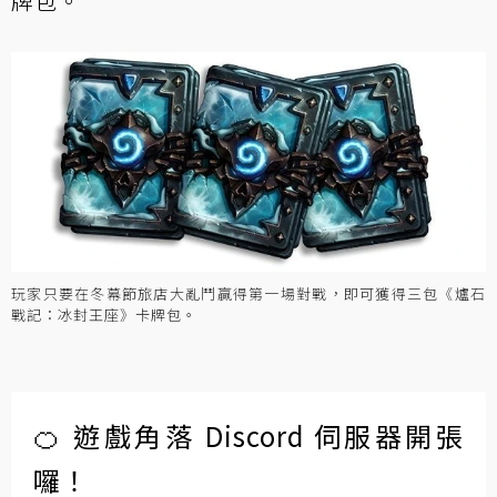
牌包。
玩家只要在冬幕節旅店大亂鬥贏得第一場對戰，即可獲得三包《爐石
戰記：冰封王座》卡牌包。
🍊 遊戲角落 Discord 伺服器開張
囉！