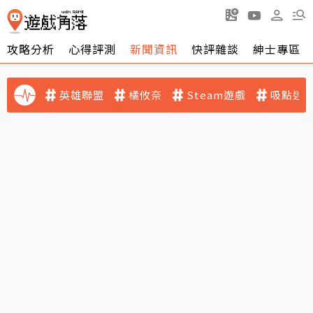
攻略分析
心得評測
新聞資訊
快評雜談
紳士專區
英雄聯盟
橘攸奈
Steam遊戲
吸點迷