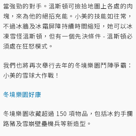
當強勁的對手。溫斯頓可撿拾地圖上各處的肉
塊，來為他的絕招充能。小美的技能如往常，
不過冰牆及冰霜屏障持續時間縮短，她可以冰
凍雪怪溫斯頓，但有一個先決條件 - 溫斯頓必
須處在狂怒模式。
我們也將再次舉行去年的冬境樂園鬥陣爭霸：
小美的雪球大作戰！
冬境樂園好康
冬境樂園收藏超過 150 項物品，包括冰釣手攔
路豬及雪崩壁壘機兵等新造型。