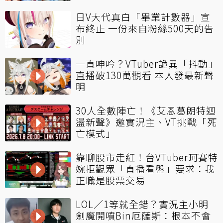
日V大代真白「畢業計數器」宣
布終止 一份來自粉絲500天的告
別
一直呻吟？VTuber詭異「抖動」
直播破130萬觀看 本人發最新聲
明
30人全數陣亡！《艾恩葛朗特迴
盪新聲》邀實況主、VT挑戰「死
亡模式」
靠聊股市走紅！台VTuber珂賽特
婉拒觀眾「直播看盤」要求：我
正職是股票交易
LOL／1等就全錯？實況主小明
劍魔開噴Bin厄薩斯：根本不會