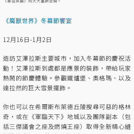
《暴雪英霸》飛天大薑餅坐騎。
《魔獸世界》冬幕節饗宴
12月16日-1月2日
造訪艾澤拉斯主要城市，加入冬幕節的慶祝活
動！艾澤拉斯到處都是應景的裝飾，帶給玩家
熱鬧的節慶體驗。參觀鐵爐堡、奧格瑪、以及
達拉然的巨大雪景擺飾。
你也可以在希爾斯布萊德丘陵搜尋可惡的格林
奇，或在《軍臨天下》地城以及團隊副本（包
括三傑議會之座及燃燒王座）取得全新精心縫