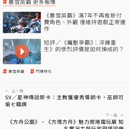
暴雪英霸 更多報導
《暴雪英霸》滿7年不再推新付
費角色、外觀 僅維持遊戲正常運
作
短評／《魔獸爭霸3：淬鍊重
生》的慘烈評價是如何煉成的？
暴雪英霸
鬥陣特攻
←
上一篇
SV／星神傳說新卡：主教獲優秀導師卡，巫師可
偷七職牌
下一篇
→
《方舟公園》、《方塊方舟》魅力席捲電玩展 知
名實況主與玩家現場同樂