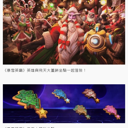
《暴雪英霸》英雄與飛天大薑餅坐騎一起冒險！