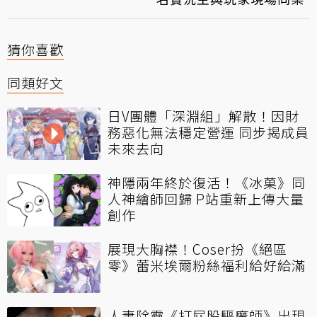
猜你喜歡
同類好文
日V團體「深淵組」解散！因財
務惡化無法穩定營運 同步揭成員
未來去向
神隱兩年終於復活！《冰菓》同
人神繪師回歸 P站重新上傳大量
創作
展現大胸襟！Coser扮《絕區
零》蕾米埃爾粉絲福利給好給滿
人妻除靈《打屁股驅魔師》出現