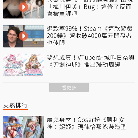
「梅川伊芙」Bug！這修了反而
會被負評吧
退款率99%！Steam《這款遊戲
200鎂》營收破4000萬元開發者
也傻眼
夢想成真！VTuber結城昨日奈與
《刀劍神域》推出聯動周邊
看更多
火熱排行
魔鬼身材！Coser扮《勝利女
神：妮姬》瑪律恰那泳裝造型