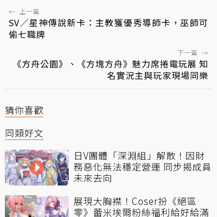
←
上一篇
SV／星神傳說新卡：主教獲優秀導師卡，巫師可
偷七職牌
下一篇
→
《方舟公園》、《方塊方舟》魅力席捲電玩展 知
名實況主與玩家現場同樂
猜你喜歡
同類好文
日V團體「深淵組」解散！因財
務惡化無法穩定營運 同步揭成員
未來去向
展現大胸襟！Coser扮《絕區
零》蕾米埃爾粉絲福利給好給滿