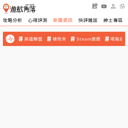
攻略分析
心得評測
新聞資訊
快評雜談
紳士專區
英雄聯盟
橘攸奈
Steam遊戲
吸點迷