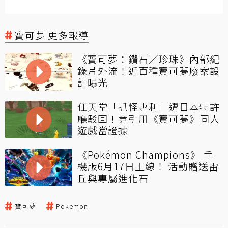
寶可夢 更多報導
《寶可夢：鑽石／珍珠》內部紀
錄片外流！近百種寶可夢廢案設
計曝光
任天堂「抓怪專利」遭日本特許
廳駁回！竟引用《寶可夢》同人
遊戲當證據
《Pokémon Champions》 手
機版6月17日上線！ 活動贈送雷
丘與專屬進化石
寶可夢
Pokemon