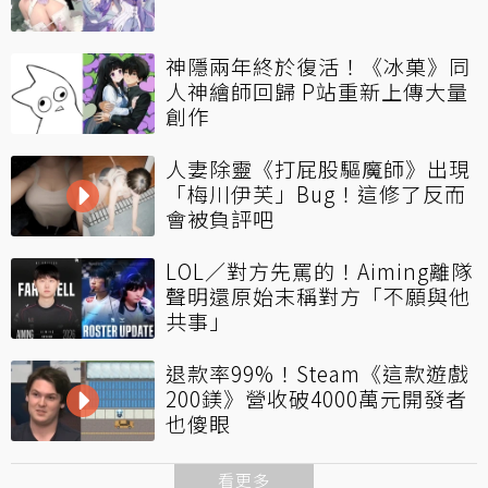
神隱兩年終於復活！《冰菓》同
人神繪師回歸 P站重新上傳大量
創作
人妻除靈《打屁股驅魔師》出現
「梅川伊芙」Bug！這修了反而
會被負評吧
LOL／對方先罵的！Aiming離隊
聲明還原始末稱對方「不願與他
共事」
退款率99%！Steam《這款遊戲
200鎂》營收破4000萬元開發者
也傻眼
看更多