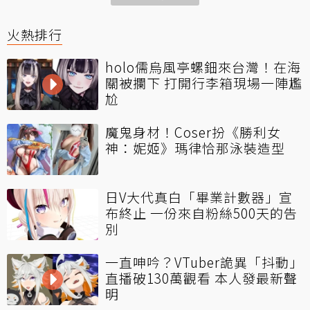
火熱排行
holo儒烏風亭螺鈿來台灣！在海
關被攔下 打開行李箱現場一陣尷
尬
魔鬼身材！Coser扮《勝利女
神：妮姬》瑪律恰那泳裝造型
日V大代真白「畢業計數器」宣
布終止 一份來自粉絲500天的告
別
一直呻吟？VTuber詭異「抖動」
直播破130萬觀看 本人發最新聲
明