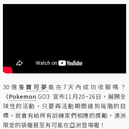
30億隻
寶可夢
能在7天內成功收服嗎？
《
Pokemon
GO》宣布11月20~26日，展開全
球性的活動，只要再活動期間達到每階的目
標，就會有給所有訓練家們相應的獎勵，澳洲
限定的袋龍甚至有可能在亞洲登場喔！