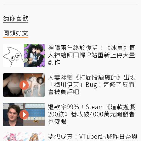
猜你喜歡
同類好文
神隱兩年終於復活！《冰菓》同
人神繪師回歸 P站重新上傳大量
創作
人妻除靈《打屁股驅魔師》出現
「梅川伊芙」Bug！這修了反而
會被負評吧
退款率99%！Steam《這款遊戲
200鎂》營收破4000萬元開發者
也傻眼
夢想成真！VTuber結城昨日奈與