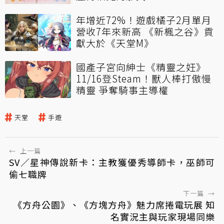
年增近72%！遊戲橘子2月單月
營收7年來新高 《新楓之谷》貢
獻大於《天堂M》
國產子宮向紳士《精靈之妊》
11/16登Steam！獸人棒打傲慢
精靈 爭奪騎事主導權
天堂
手遊
←
上一篇
SV／星神傳說新卡：主教獲優秀導師卡，巫師可
偷七職牌
下一篇
→
《方舟公園》、《方塊方舟》魅力席捲電玩展 知
名實況主與玩家現場同樂