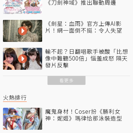
《刀劍神域》推出聯動周邊
《劍星：血雨》官方上傳AI影
片！網一面倒不挺：令人失望
輸不起？日翻唱歌手被酸「比想
像中難聽500倍」惱羞成怒 隔天
發片反擊
看更多
火熱排行
魔鬼身材！Coser扮《勝利女
神：妮姬》瑪律恰那泳裝造型