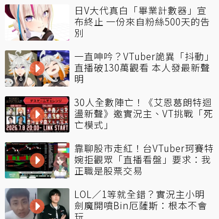
日V大代真白「畢業計數器」宣
布終止 一份來自粉絲500天的告
別
一直呻吟？VTuber詭異「抖動」
直播破130萬觀看 本人發最新聲
明
30人全數陣亡！《艾恩葛朗特迴
盪新聲》邀實況主、VT挑戰「死
亡模式」
靠聊股市走紅！台VTuber珂賽特
婉拒觀眾「直播看盤」要求：我
正職是股票交易
LOL／1等就全錯？實況主小明
劍魔開噴Bin厄薩斯：根本不會
玩