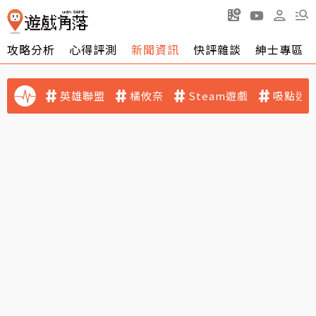
攻略分析
心得評測
新聞資訊
快評雜談
紳士專區
英雄聯盟
橘攸奈
Steam遊戲
吸點迷