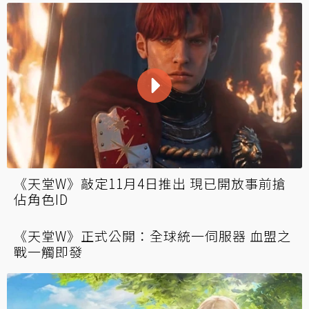
《天堂W》敲定11月4日推出 現已開放事前搶
佔角色ID