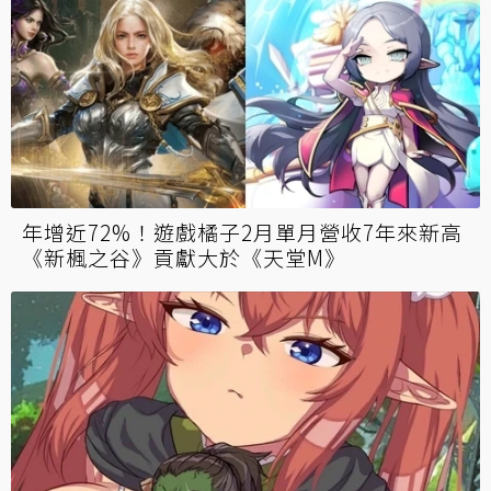
年增近72%！遊戲橘子2月單月營收7年來新高
《新楓之谷》貢獻大於《天堂M》