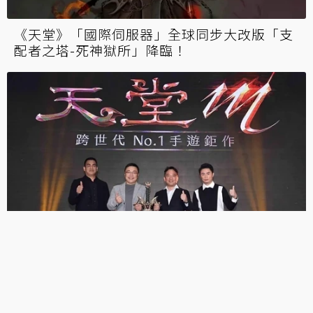
橘子攜手7-11 獨家推《天堂M》遊戲禮包