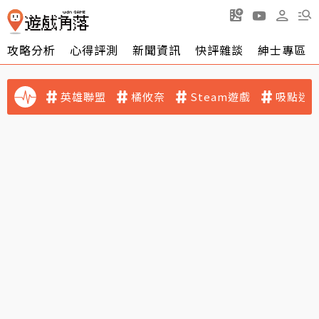
攻略分析
心得評測
新聞資訊
快評雜談
紳士專區
英雄聯盟
橘攸奈
Steam遊戲
吸點迷