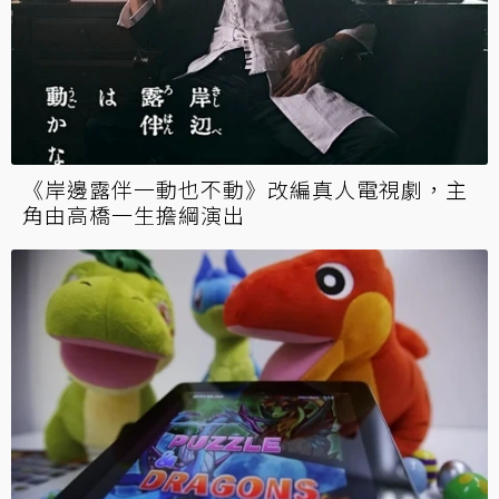
《天堂2M》來勢洶洶 橘子：良性競爭，對營
運表現影響不大
《岸邊露伴一動也不動》改編真人電視劇，主
角由高橋一生擔綱演出