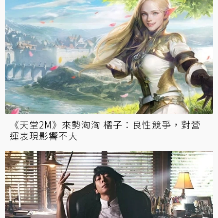
《天堂W》正式公開：全球統一伺服器 血盟之
戰一觸即發