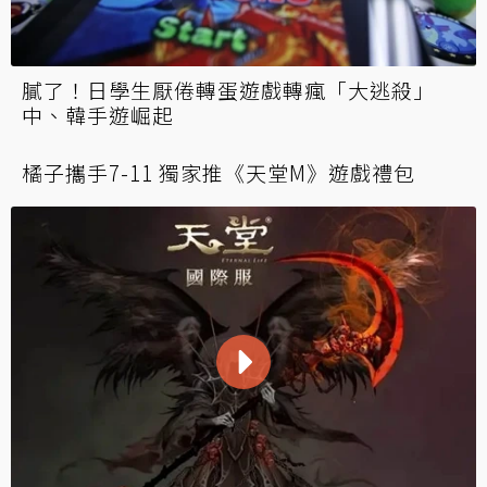
膩了！日學生厭倦轉蛋遊戲轉瘋「大逃殺」
中、韓手遊崛起