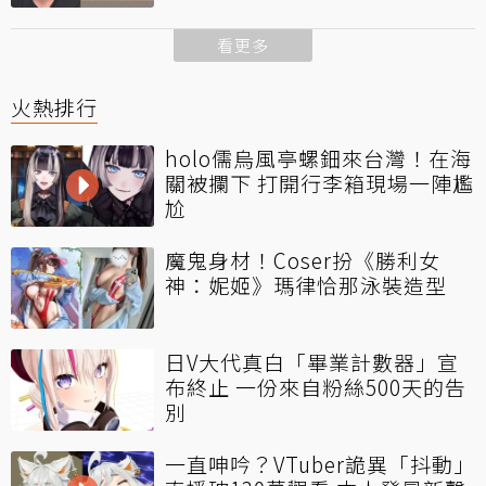
看更多
火熱排行
holo儒烏風亭螺鈿來台灣！在海
關被攔下 打開行李箱現場一陣尷
尬
魔鬼身材！Coser扮《勝利女
神：妮姬》瑪律恰那泳裝造型
日V大代真白「畢業計數器」宣
布終止 一份來自粉絲500天的告
別
一直呻吟？VTuber詭異「抖動」