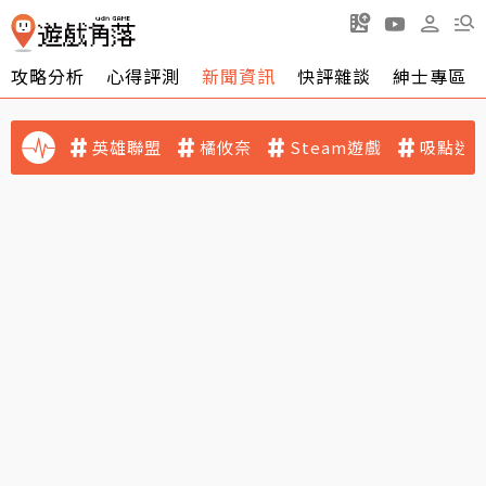
攻略分析
心得評測
新聞資訊
快評雜談
紳士專區
英雄聯盟
橘攸奈
Steam遊戲
吸點迷