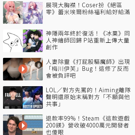
展現大胸襟！Coser扮《絕區
零》蕾米埃爾粉絲福利給好給滿
神隱兩年終於復活！《冰菓》同
人神繪師回歸 P站重新上傳大量
創作
人妻除靈《打屁股驅魔師》出現
「梅川伊芙」Bug！這修了反而
會被負評吧
LOL／對方先罵的！Aiming離隊
聲明還原始末稱對方「不願與他
共事」
退款率99%！Steam《這款遊戲
200鎂》營收破4000萬元開發者
也傻眼