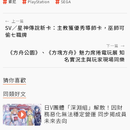
索尼
PlayStation
SEGA
←
上一篇
SV／星神傳說新卡：主教獲優秀導師卡，巫師可
偷七職牌
下一篇
→
《方舟公園》、《方塊方舟》魅力席捲電玩展 知
名實況主與玩家現場同樂
猜你喜歡
同類好文
日V團體「深淵組」解散！因財
務惡化無法穩定營運 同步揭成員
未來去向