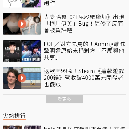
創作
人妻除靈《打屁股驅魔師》出現
「梅川伊芙」Bug！這修了反而
會被負評吧
LOL／對方先罵的！Aiming離隊
聲明還原始末稱對方「不願與他
共事」
退款率99%！Steam《這款遊戲
200鎂》營收破4000萬元開發者
也傻眼
看更多
火熱排行
holo儒烏風亭螺鈿來台灣！在海