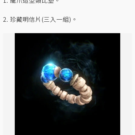
1. 龍爪造型類比墊。
2. 珍藏明信片(三入一組)。