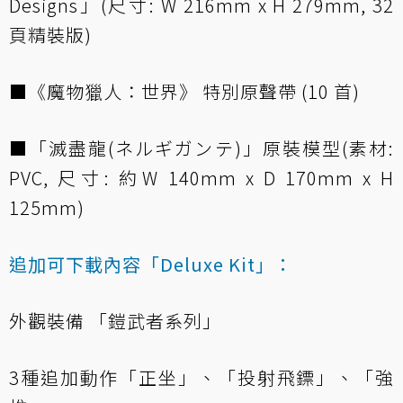
Designs」(尺寸: W 216mm x H 279mm, 32
頁精裝版)
■《魔物獵人：世界》 特別原聲帶 (10 首)
■「滅盡龍(ネルギガンテ)」原裝模型(素材:
PVC, 尺寸: 約W 140mm x D 170mm x H
125mm)
追加可下載內容「Deluxe Kit」：
外觀裝備 「鎧武者系列」
3種追加動作「正坐」、「投射飛鏢」、「強