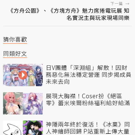
下一篇
→
《方舟公園》、《方塊方舟》魅力席捲電玩展 知
名實況主與玩家現場同樂
猜你喜歡
同類好文
日V團體「深淵組」解散！因財
務惡化無法穩定營運 同步揭成員
未來去向
展現大胸襟！Coser扮《絕區
零》蕾米埃爾粉絲福利給好給滿
神隱兩年終於復活！《冰菓》同
人神繪師回歸 P站重新上傳大量