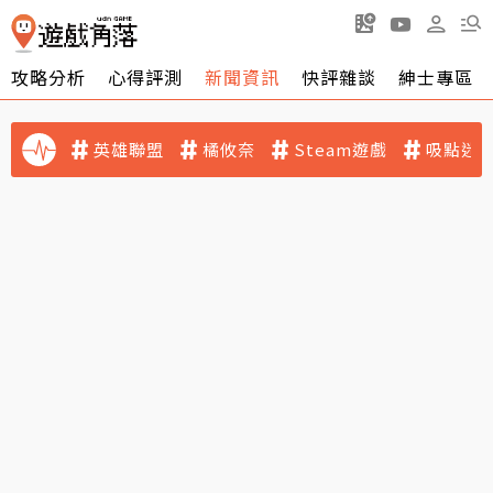
攻略分析
心得評測
新聞資訊
快評雜談
紳士專區
英雄聯盟
橘攸奈
Steam遊戲
吸點迷