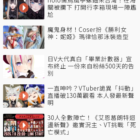
關被攔下 打開行李箱現場一陣尷
尬
魔鬼身材！Coser扮《勝利女
神：妮姬》瑪律恰那泳裝造型
日V大代真白「畢業計數器」宣
布終止 一份來自粉絲500天的告
別
一直呻吟？VTuber詭異「抖動」
直播破130萬觀看 本人發最新聲
明
30人全數陣亡！《艾恩葛朗特迴
盪新聲》邀實況主、VT挑戰「死
亡模式」