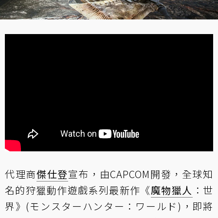
代理商
傑仕登
宣布，由CAPCOM開發，全球知
名的狩獵動作遊戲系列最新作《
魔物獵人
：世
界》(モンスターハンター：ワールド)，即將