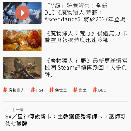
「M級」狩獵解禁！全新
DLC《魔物獵人 荒野：
Ascendance》將於2027年登場
《魔物獵人：荒野》後繼無力 卡
普空財報揭熱度迅速冷卻
《魔物獵人 荒野》最新更新爆當
機潮 Steam評價再跌回「大多負
評」
魔物獵人
PS4
傑仕登
造型
DLC
←
上一篇
SV／星神傳說新卡：主教獲優秀導師卡，巫師可
偷七職牌