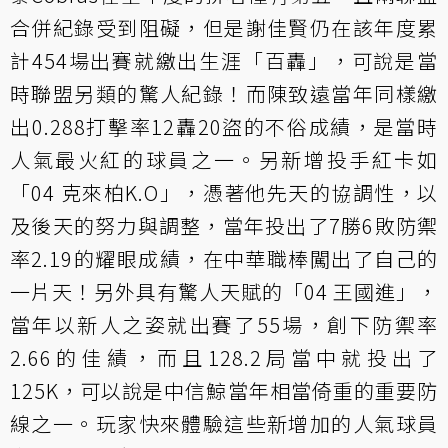
合併紀錄受到阻礙，但是謝佳賢仍在該年度累
計454場出賽就繳出生涯「百轟」，可說是當
時聯盟另類的驚人紀錄！而陳致遠當年同樣繳
出0.288打擊率12轟20盜的不俗成績，是當時
人氣最火紅的球員之一。另新增投手紅卡如
「04 克來柏K.O」，憑著他先天的協調性，以
及後天的努力與調整，當年投出了7勝6敗防禦
率2.19的耀眼成績，在中華職棒闖出了自己的
一片天！另外具有驚人天賦的「04 王國進」，
當年以新人之姿就出賽了55場，創下防禦率
2.66的佳績，而且128.2局當中就投出了
125K，可以說是中信鯨當年相當倚重的重要防
線之一。玩家快來體驗這些新增加的人氣球員