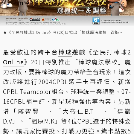
★《全民打棒球2 Online》今(20)日推出「棒球魔法學校」改版。
最受歡迎的跨平台
棒球
遊戲《全民打棒球2
Online
》20日特別推出「棒球魔法學校」魔
力改版，要將棒球的魔力帶給全台玩家！這次
改版將進行2004CPBL選手卡再評價、新增
CPBL Teamcolor組合、球種統一與調整、07-
16CPBL補重評、新星球種強化等內容，另新
增「蔣智賢」、「大帝仕B.T」、「達巖
D.V」、「楓康M.K」等4位CPBL選手的特殊姿
勢，讓玩家比賽投、打戰力更強。紫卡點數5