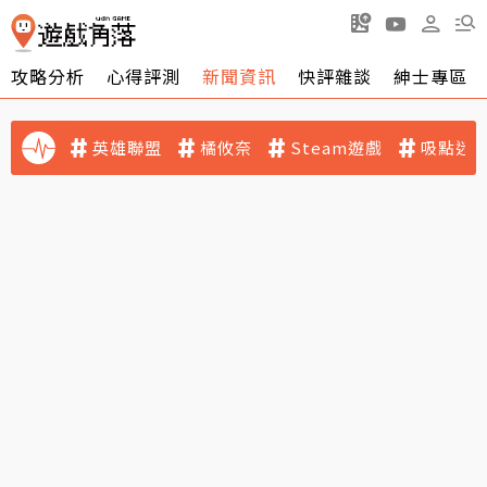
攻略分析
心得評測
新聞資訊
快評雜談
紳士專區
英雄聯盟
橘攸奈
Steam遊戲
吸點迷