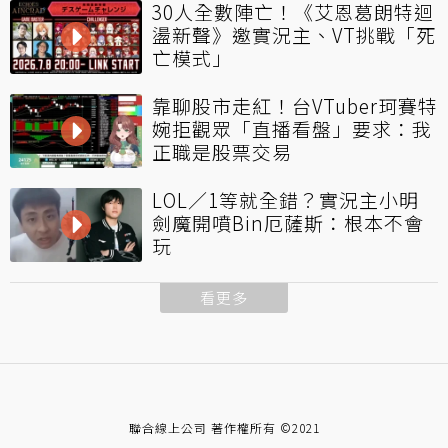
30人全數陣亡！《艾恩葛朗特迴
盪新聲》邀實況主、VT挑戰「死
亡模式」
靠聊股市走紅！台VTuber珂賽特
婉拒觀眾「直播看盤」要求：我
正職是股票交易
LOL／1等就全錯？實況主小明
劍魔開噴Bin厄薩斯：根本不會
玩
看更多
聯合線上公司 著作權所有 ©2021