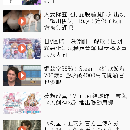
人妻除靈《打屁股驅魔師》出現
「梅川伊芙」Bug！這修了反而
會被負評吧
日V團體「深淵組」解散！因財
務惡化無法穩定營運 同步揭成員
未來去向
退款率99%！Steam《這款遊戲
200鎂》營收破4000萬元開發者
也傻眼
夢想成真！VTuber結城昨日奈與
《刀劍神域》推出聯動周邊
《劍星：血雨》官方上傳AI影
片！網一面倒不挺：令人失望