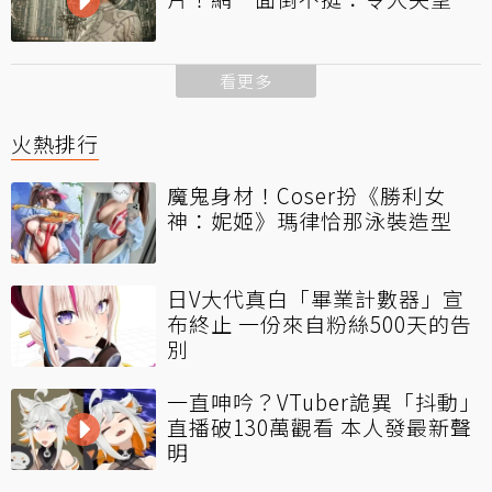
看更多
火熱排行
魔鬼身材！Coser扮《勝利女
神：妮姬》瑪律恰那泳裝造型
日V大代真白「畢業計數器」宣
布終止 一份來自粉絲500天的告
別
一直呻吟？VTuber詭異「抖動」
直播破130萬觀看 本人發最新聲
明