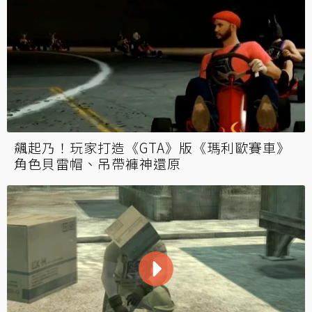
飆起乃！玩家打造《GTA》版《瑪利歐賽車》
角色貝雷帽、吊帶褲神還原