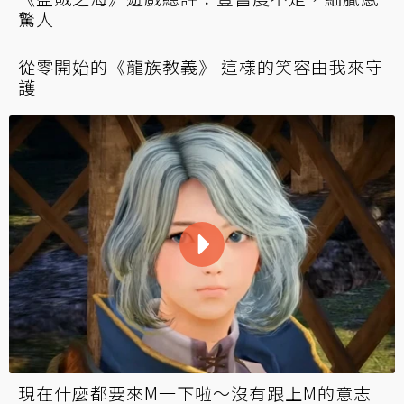
《盜賊之海》遊戲總評：豐富度不足，細膩感
驚人