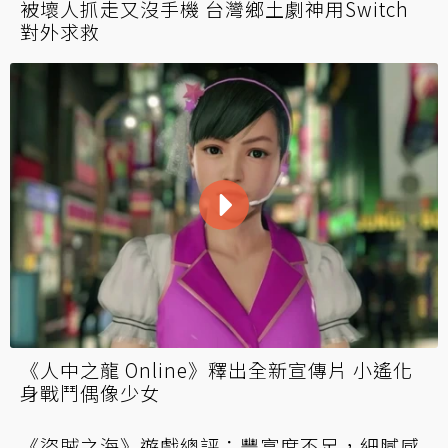
被壞人抓走又沒手機 台灣鄉土劇神用Switch
對外求救
《人中之龍 Online》釋出全新宣傳片 小遙化
身戰鬥偶像少女