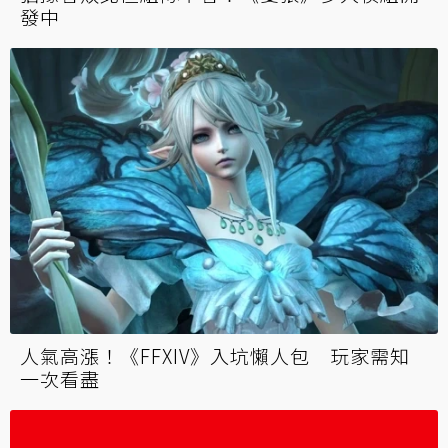
發中
人氣高漲！《FFXIV》入坑懶人包 玩家需知
一次看盡