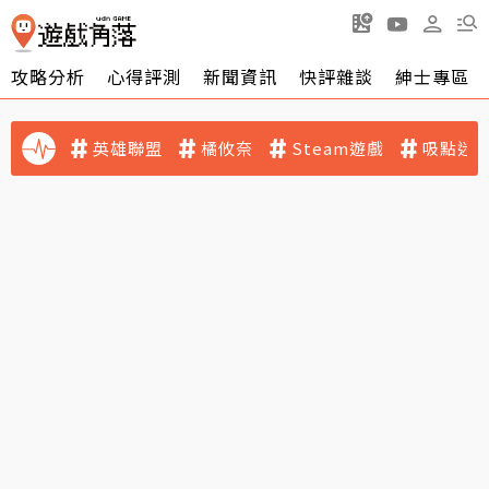
攻略分析
心得評測
新聞資訊
快評雜談
紳士專區
英雄聯盟
橘攸奈
Steam遊戲
吸點迷