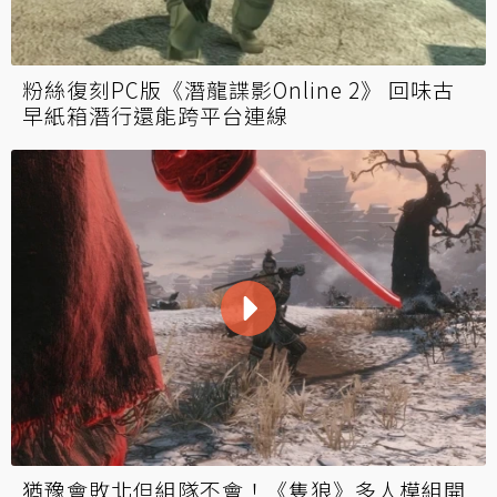
粉絲復刻PC版《潛龍諜影Online 2》 回味古
早紙箱潛行還能跨平台連線
猶豫會敗北但組隊不會！《隻狼》多人模組開