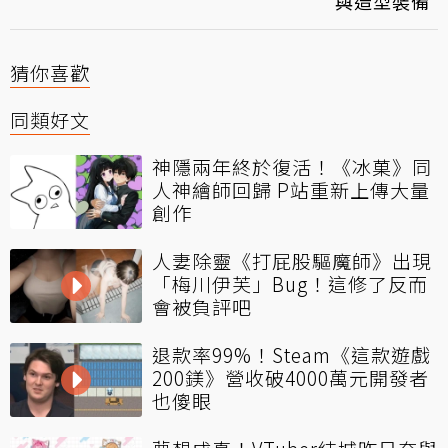
與造型裝備
猜你喜歡
同類好文
神隱兩年終於復活！《冰菓》同
人神繪師回歸 P站重新上傳大量
創作
人妻除靈《打屁股驅魔師》出現
「梅川伊芙」Bug！這修了反而
會被負評吧
退款率99%！Steam《這款遊戲
200鎂》營收破4000萬元開發者
也傻眼