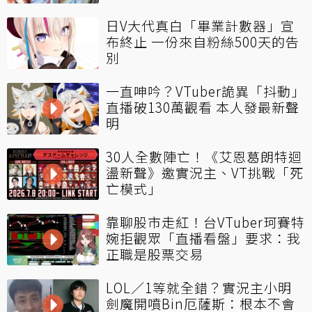
日V大代真白「畢業計數器」宣
布終止 一份來自粉絲500天的告
別
一直呻吟？VTuber詭異「抖動」
直播破130萬觀看 本人發最新聲
明
30人全數陣亡！《艾恩葛朗特迴
盪新聲》邀實況主、VT挑戰「死
亡模式」
靠聊股市走紅！台VTuber珂賽特
婉拒觀眾「直播看盤」要求：我
正職是股票交易
LOL／1等就全錯？實況主小明
劍魔開噴Bin厄薩斯：根本不會