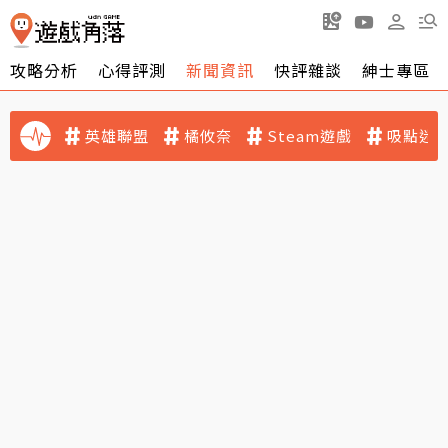
攻略分析
心得評測
新聞資訊
快評雜談
紳士專區
英雄聯盟
橘攸奈
Steam遊戲
吸點迷