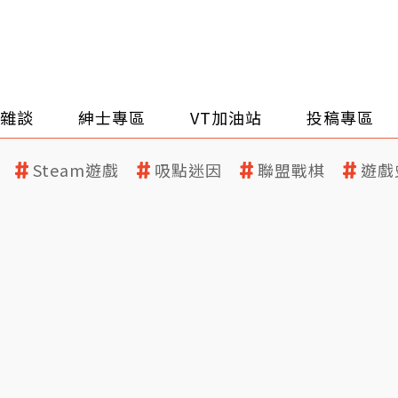
雜談
紳士專區
VT加油站
投稿專區
Steam遊戲
吸點迷因
聯盟戰棋
遊戲