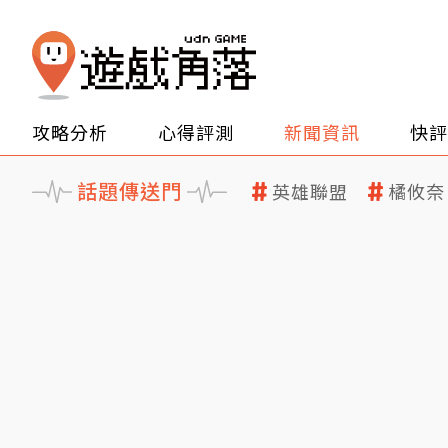
攻略分析
心得評測
新聞資訊
快評
話題傳送門
英雄聯盟
橘攸奈