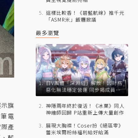
這樣比較香！《碧藍航線》推千元
「ASMR米」飯糰掀議
最多瀏覽
日V團體「深淵組」解散！因財務
惡化無法穩定營運 同步揭成員未
來去向
展示旗
神隱兩年終於復活！《冰菓》同人
神繪師回歸 P站重新上傳大量創作
戲筆電
展現大胸襟！Coser扮《絕區零》
曉實際產
蕾米埃爾粉絲福利給好給滿
碩、藍