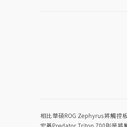
相比華碩ROG Zephyrus
宏碁Predator Triton 