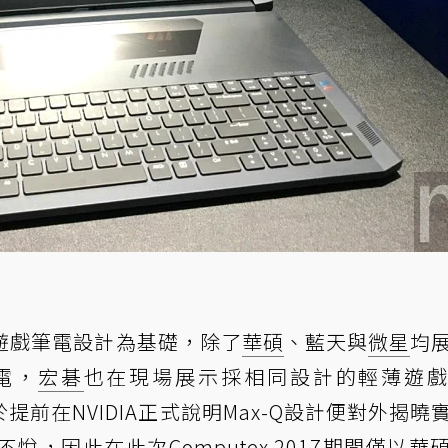
薄遊戲筆電設計
為基礎，除了
華碩
、藍天與
微星
均
電，
宏碁
也在現場展示採相同設計的輕薄遊
不過，由於提前在NVIDIA正式說明Max-Q設計便對外揭
些不悅，因此在此次
Computex
2017期間僅以華