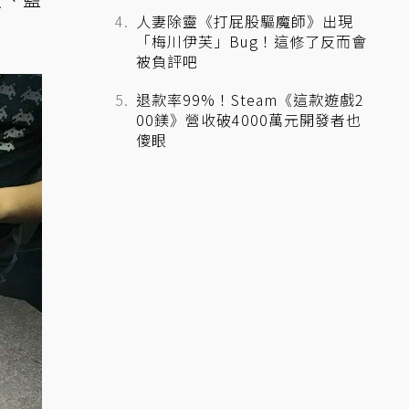
人妻除靈《打屁股驅魔師》出現
「梅川伊芙」Bug！這修了反而會
被負評吧
退款率99%！Steam《這款遊戲2
00鎂》營收破4000萬元開發者也
傻眼