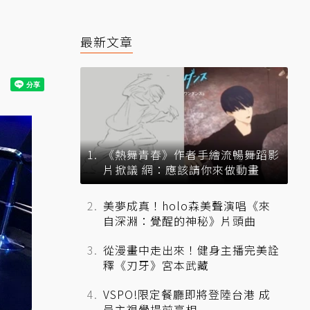
最新文章
《熱舞青春》作者手繪流暢舞蹈影
片掀議 網：應該請你來做動畫
美夢成真！holo森美聲演唱《來
自深淵：覺醒的神秘》片頭曲
從漫畫中走出來！健身主播完美詮
釋《刃牙》宮本武藏
VSPO!限定餐廳即將登陸台港 成
員主視覺提前亮相