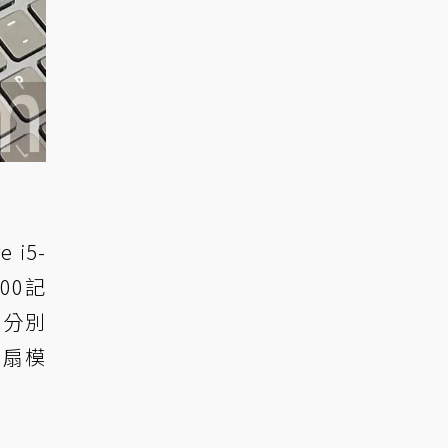
 i5-
400記
則分別
熱風扇模