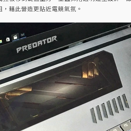
組，藉此營造更貼近電競氣氛。