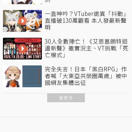
一直呻吟？VTuber詭異「抖動」
直播破130萬觀看 本人發最新聲
明
30人全數陣亡！《艾恩葛朗特迴
盪新聲》邀實況主、VT挑戰「死
亡模式」
完全失言！日本「黑白RPG」作
者喊「大東亞共榮圈萬歲」被中
國網友集體出征
看更多