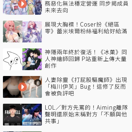
務惡化無法穩定營運 同步揭成員
未來去向
展現大胸襟！Coser扮《絕區
零》蕾米埃爾粉絲福利給好給滿
神隱兩年終於復活！《冰菓》同
人神繪師回歸 P站重新上傳大量
創作
人妻除靈《打屁股驅魔師》出現
「梅川伊芙」Bug！這修了反而
會被負評吧
LOL／對方先罵的！Aiming離隊
聲明還原始末稱對方「不願與他
共事」