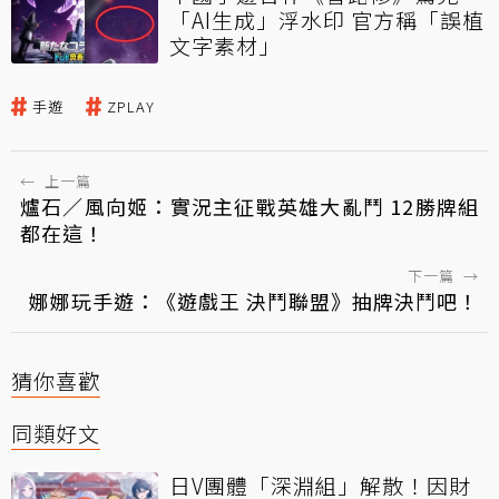
「AI生成」浮水印 官方稱「誤植
文字素材」
手遊
ZPLAY
←
上一篇
爐石／風向姬：實況主征戰英雄大亂鬥 12勝牌組
都在這！
下一篇
→
娜娜玩手遊：《遊戲王 決鬥聯盟》抽牌決鬥吧！
猜你喜歡
同類好文
日V團體「深淵組」解散！因財