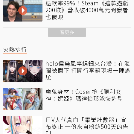
退款率99%！Steam《這款遊戲
200鎂》營收破4000萬元開發者
也傻眼
看更多
火熱排行
holo儒烏風亭螺鈿來台灣！在海
關被攔下 打開行李箱現場一陣尷
尬
魔鬼身材！Coser扮《勝利女
神：妮姬》瑪律恰那泳裝造型
日V大代真白「畢業計數器」宣
布終止 一份來自粉絲500天的告
別