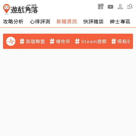
攻略分析
心得評測
新聞資訊
快評雜談
紳士專區
英雄聯盟
橘攸奈
Steam遊戲
吸點迷