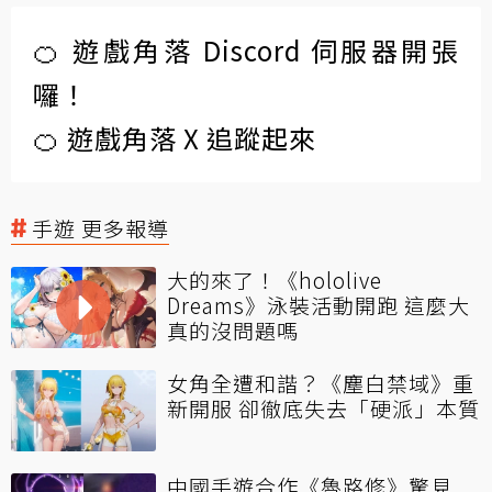
🍊 遊戲角落 Discord 伺服器開張
囉！
🍊 遊戲角落 X 追蹤起來
手遊 更多報導
大的來了！《hololive
Dreams》泳裝活動開跑 這麼大
真的沒問題嗎
女角全遭和諧？《塵白禁域》重
新開服 卻徹底失去「硬派」本質
中國手遊合作《魯路修》驚見