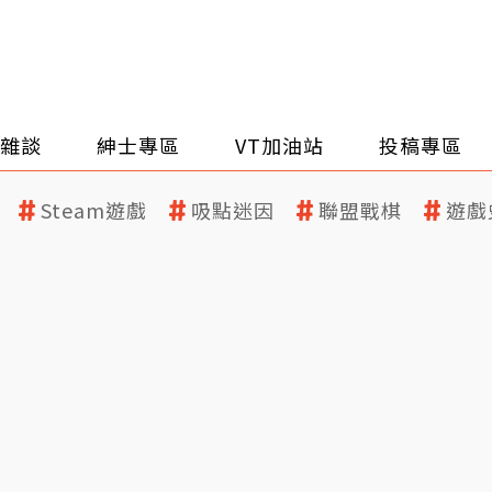
雜談
紳士專區
VT加油站
投稿專區
Steam遊戲
吸點迷因
聯盟戰棋
遊戲