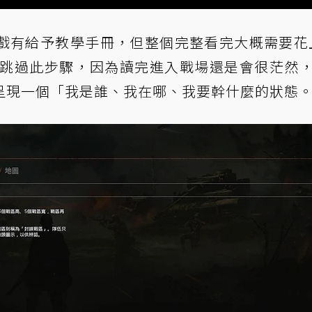
戲有給予教學手冊，但整個完整看完大概需要花上
玩家跳過此步驟，因為讀完進入戰場還是會很茫然
呈現一個「我是誰、我在哪、我要幹什麼的狀態