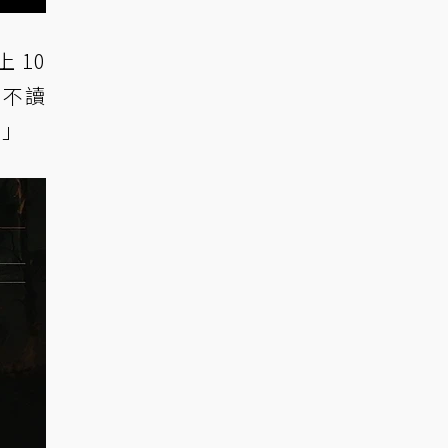
 10
，不讀
。」