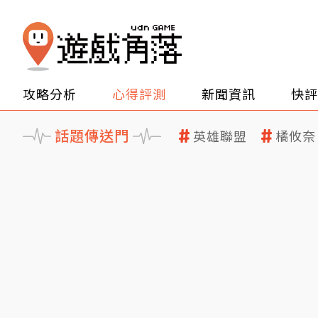
攻略分析
心得評測
新聞資訊
快評
話題傳送門
英雄聯盟
橘攸奈