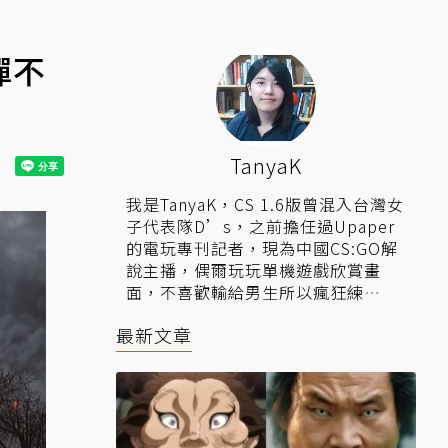
彈不
TanyaK
我是TanyaK，CS 1.6版曾混入台灣女
子代表隊D’s，之前擔任過Upaper
的電玩專刊記者，現為中國CS:GO解
說主播，偶爾玩玩單機遊戲欣賞畫
面，不喜歡輸給男生所以瘋狂練
習……\("▔□▔)/
最新文章
▍相關連結：
粉絲專頁
、
Twitch實
況
、
Youtube頻道
。