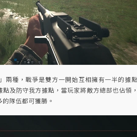
」兩種，戰爭是雙方一開始互相擁有一半的據
據點及防守我方據點，當玩家將敵方總部也佔領
多的隊伍都可獲勝。