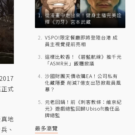
從漫畫中走出來！健身主播完美詮
釋《刃牙》宮本武藏
VSPO!限定餐廳即將登陸台港 成
員主視覺提前亮相
這樣比較香！《碧藍航線》推千元
「ASMR米」飯糰掀議
沙國財團天價收購EA！公司私有
2017
化藏隱憂 削減7億支出恐掀裁員風
底正式
暴？
元老回鍋！前《刺客教條：維京紀
元》遊戲總監回歸Ubisoft擔任品
牌總監
擬真地
最多瀏覽
步兵、