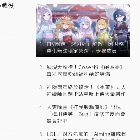
得戰役
日V團體「深淵組」解散！因財務
惡化無法穩定營運 同步揭成員未
來去向
展現大胸襟！Coser扮《絕區零》
蕾米埃爾粉絲福利給好給滿
神隱兩年終於復活！《冰菓》同人
神繪師回歸 P站重新上傳大量創作
人妻除靈《打屁股驅魔師》出現
「梅川伊芙」Bug！這修了反而會
被負評吧
LOL／對方先罵的！Aiming離隊聲