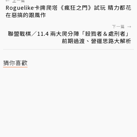
←
上一篇
Roguelike卡牌爬塔《瘋狂之門》試玩 精力都花
在惡搞的跟風作
下一篇
→
聯盟戰棋／11.4 兩大爬分陣「殺戮者＆處刑者」
前期過渡、營運思路大解析
猜你喜歡
火熱排行
魔鬼身材！Coser扮《勝利女
神：妮姬》瑪律恰那泳裝造型
日V大代真白「畢業計數器」宣
布終止 一份來自粉絲500天的告
別