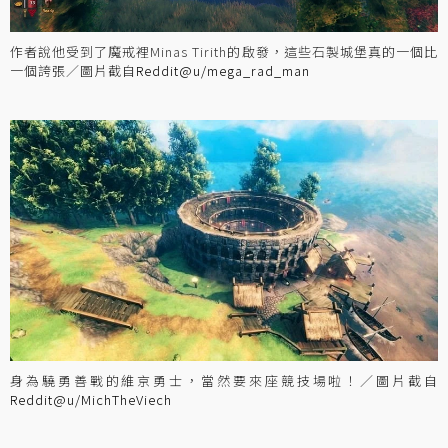
作者說他受到了魔戒裡Minas Tirith的啟發，這些石製城堡真的一個比
一個誇張／圖片截自
Reddit@u/mega_rad_man
身為驍勇善戰的維京勇士，當然要來座競技場啦！／圖片截自
Reddit@u/MichTheViech