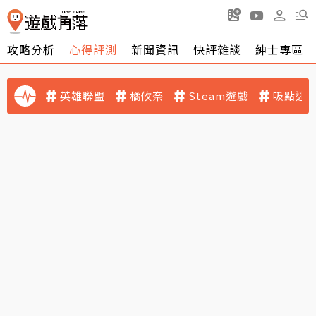
攻略分析
心得評測
新聞資訊
快評雜談
紳士專區
英雄聯盟
橘攸奈
Steam遊戲
吸點迷