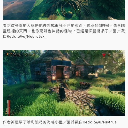
看到這張圖的人總是能聯想成很多不同的東西，像巫師3的樹、像黑暗
靈魂裡的東西、也像克蘇魯神話的怪物，已經是個藝術品了／圖片截
自
Reddit@u/Necrotex_
作者神還原了哈利波特的海格小屋／圖片截自
Reddit@u/Niytrus