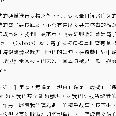
夠的硬體進行支撐之外，也需要大量且沉澱良久
積的電子競技底蘊，不會有這麼多共襄盛舉的觀
的故事線。我們回頭來看，《英雄聯盟》或是電
」（Cybrog）感；電子競技這檔事相當有意
此時鍵盤滑鼠就如同他們的延伸，在遊戲世界中
雄聯盟》常常被人們忘卻，其本身還是一款「遊
介。
入第十個年頭，無論是「現實」還是「虛擬」（
足夠。我們甚至能夠發現，被我們刻板所認識
創作另一層讓我們嘆為觀止的精采故事。接下來
來檢視《英雄聯盟》如何塑造出，一個虛實交錯