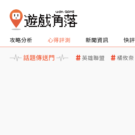
攻略分析
心得評測
新聞資訊
快評
話題傳送門
英雄聯盟
橘攸奈