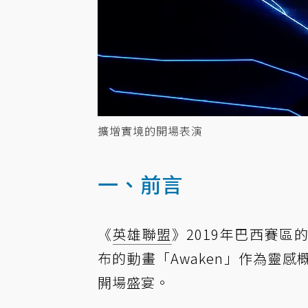
擴增實境的開場表演
一、前言
《
英雄聯盟
》2019年巴西賽區的
布的動畫「Awaken」作為靈
開場盛宴。