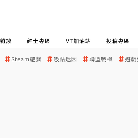
雜談
紳士專區
VT加油站
投稿專區
Steam遊戲
吸點迷因
聯盟戰棋
遊戲