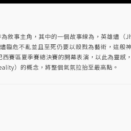
作為敘事主角，其中的一個故事線為，英雄燼（Jh
捕，燼臨危不亂並且至死仍要以殺戮為藝術，這般
巴西賽區夏季賽總決賽的開幕表演，以此為靈感
Reality）的概念，將整個氣氛拉抬至最高點。