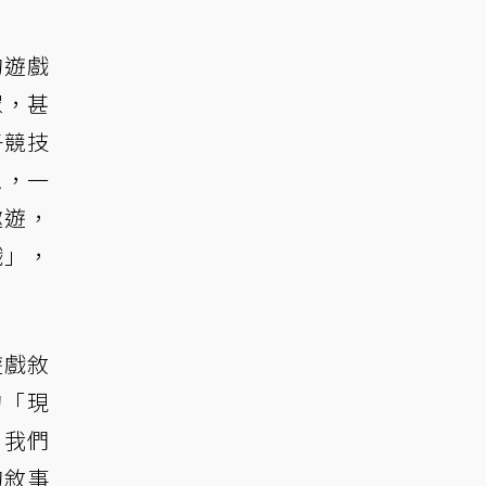
的遊戲
眾，甚
子競技
思，一
遨遊，
戲」，
遊戲敘
的「現
，我們
的敘事