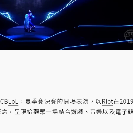
CB
LoL
，夏季賽決賽的開場表演，以
Riot
在201
感概念，呈現給觀眾一場結合遊戲、音樂以及
電子