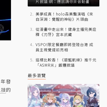
片掀議 網：應該請你來做動畫
美夢成真！holo森美聲演唱《來
自深淵：覺醒的神秘》片頭曲
從漫畫中走出來！健身主播完美詮
釋《刃牙》宮本武藏
VSPO!限定餐廳即將登陸台港 成
員主視覺提前亮相
這樣比較香！《碧藍航線》推千元
「ASMR米」飯糰掀議
最多瀏覽
9年發
競技
的