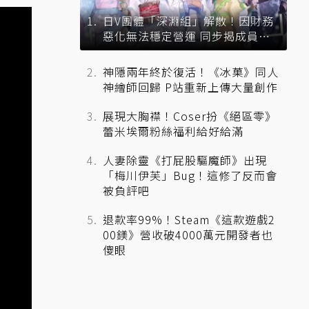
日V團體「深淵組」解散！因財務
惡化無法穩定營運 同步揭成員未
來去向
神隱兩年終於復活！《冰菓》同人
神繪師回歸 P站重新上傳大量創作
展現大胸襟！Coser扮《絕區零》
蕾米埃爾粉絲福利給好給滿
人妻除靈《打屁股驅魔師》出現
「梅川伊芙」Bug！這修了反而會
被負評吧
退款率99%！Steam《這款遊戲2
00鎂》營收破4000萬元開發者也
傻眼