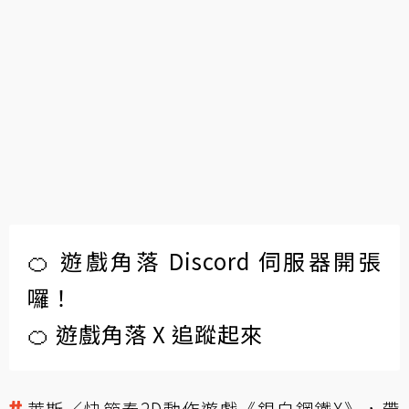
🍊 遊戲角落 Discord 伺服器開張
囉！
🍊 遊戲角落 X 追蹤起來
萊斯／快節奏2D動作遊戲《銀白鋼鐵X》，帶