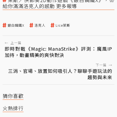
給你滿滿洛克人的感動 更多報導
銀白鋼鐵X
洛克人
Lice萊斯
←
上一篇
即時對戰《Magic: ManaStrike》評測：魔風IP
加持，動畫精美的爽快對決
下一篇
→
三消、官場、放置如何吸引人？聊聊手遊玩法的
趨勢與未來
猜你喜歡
火熱排行