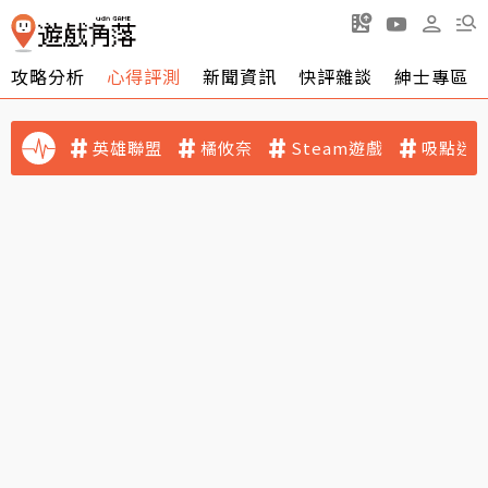
攻略分析
心得評測
新聞資訊
快評雜談
紳士專區
英雄聯盟
橘攸奈
Steam遊戲
吸點迷