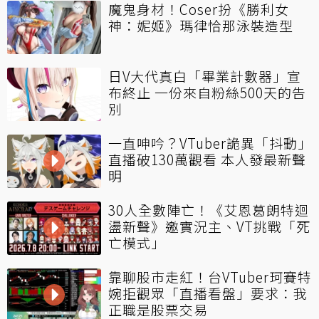
魔鬼身材！Coser扮《勝利女
神：妮姬》瑪律恰那泳裝造型
日V大代真白「畢業計數器」宣
布終止 一份來自粉絲500天的告
別
一直呻吟？VTuber詭異「抖動」
直播破130萬觀看 本人發最新聲
明
30人全數陣亡！《艾恩葛朗特迴
盪新聲》邀實況主、VT挑戰「死
亡模式」
靠聊股市走紅！台VTuber珂賽特
婉拒觀眾「直播看盤」要求：我
正職是股票交易