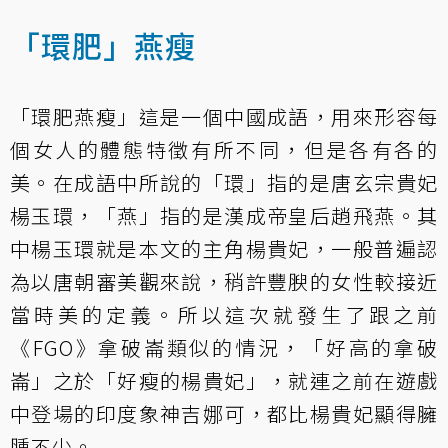
「環肥」燕瘦
「環肥燕瘦」這是一個中國成語，用來形容每
個女人的體態特徵有所不同，但是各有各的
美。在成語中所說的「環」指的是唐玄宗貴妃
楊玉環，「燕」指的是漢成帝皇后趙飛燕。其
中楊玉環就是本文的主角楊貴妃，一般普遍認
為以唐朝審美觀來說，稍許豐腴的女性較接近
當時美的定義。所以這次就發生了跟之前
《FGO》拿破崙類似的情況，「好高的拿破
崙」之於「好瘦的楊貴妃」，就連之前在遊戲
中登場的印度象神吉娜可，都比楊貴妃顯得臃
腫不少。