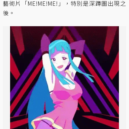
藝術片「ME!ME!ME!」，特別是深蹲圖出現之
後。