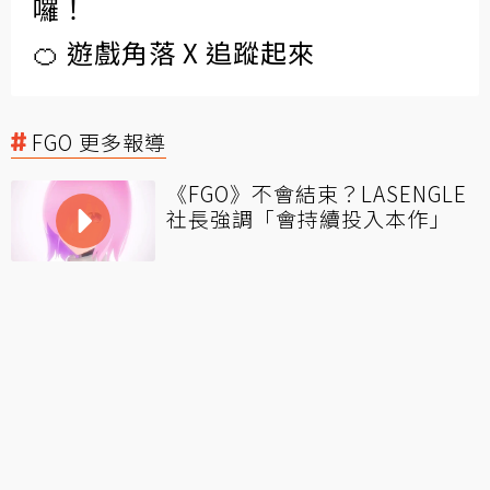
囉！
🍊 遊戲角落 X 追蹤起來
FGO 更多報導
《FGO》不會結束？LASENGLE
社長強調「會持續投入本作」
日版《FGO》出現「無限領石漏
洞」掀炎上！玩家炸鍋：鼓勵使
用Bug？
《FGO》繁中版推出2023新年紀
念 回歸登入獎勵聖晶石領好領滿