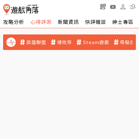
攻略分析
心得評測
新聞資訊
快評雜談
紳士專區
英雄聯盟
橘攸奈
Steam遊戲
吸點迷