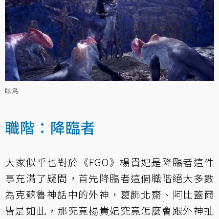
眩鳥
職階：降臨者
大家似乎也對於《FGO》楊貴妃是降臨者這件
事充滿了疑問，首先降臨者這個職階絕大多數
為克蘇魯神話中的外神，葛飾北齋、阿比蓋爾
皆是如此，那究竟楊貴妃究竟怎麼會跟外神扯