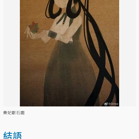
貴妃獻石圖
結語