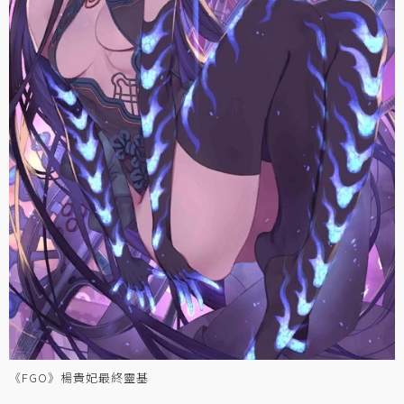
《FGO》楊貴妃最終靈基