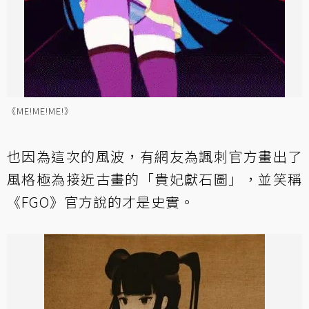
《ME!ME!ME!》
也因為這次的風波，有網友為諷刺官方畫出了
風格極為接近古畫的「貴妃獻石圖」，並笑稱
《FGO》官方說的才是史實。