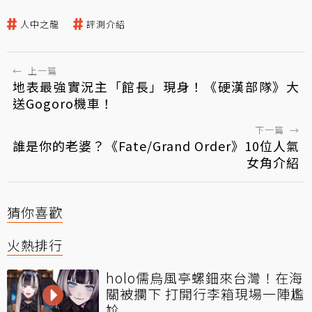
人中之龍
評測介紹
←
上一篇
地表最強實況主「館長」現身！《硬漢部隊》大
送Gogoro機車！
下一篇
→
誰是你的老婆？《Fate/Grand Order》10位人氣
女角介紹
猜你喜歡
火熱排行
holo儒烏風亭螺鈿來台灣！在海
關被攔下 打開行李箱現場一陣尷
尬