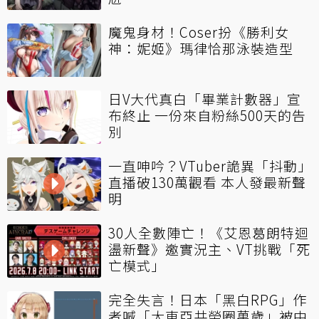
魔鬼身材！Coser扮《勝利女
神：妮姬》瑪律恰那泳裝造型
日V大代真白「畢業計數器」宣
布終止 一份來自粉絲500天的告
別
一直呻吟？VTuber詭異「抖動」
直播破130萬觀看 本人發最新聲
明
30人全數陣亡！《艾恩葛朗特迴
盪新聲》邀實況主、VT挑戰「死
亡模式」
完全失言！日本「黑白RPG」作
者喊「大東亞共榮圈萬歲」被中