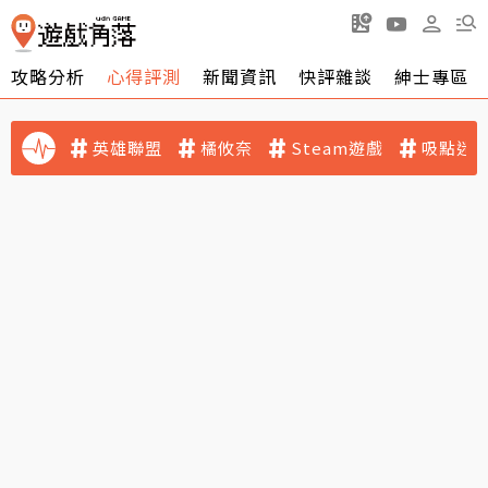
攻略分析
心得評測
新聞資訊
快評雜談
紳士專區
英雄聯盟
橘攸奈
Steam遊戲
吸點迷