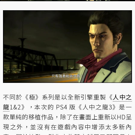
不同於《極》系列是以全新引擎重製《
人中之
龍
1&2》，本次的 PS4 版《人中之龍3》是一
款單純的移植作品，除了在畫面上重新以HD呈
現之外，並沒有在遊戲內容中增添太多新內