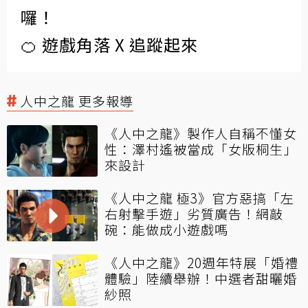
囉！
🍊 遊戲角落 X 追蹤起來
人中之龍 更多報導
《人中之龍》製作人自稱不懂女
性：澤村遙被當成「女版桐生」
來設計
《人中之龍 極3》官方惡搞「左
右射擊手遊」劣質廣告！網敲
碗：能做成小遊戲嗎
《人中之龍》20週年特展「婚禮
體驗」陸續舉辦！中選者甜曬婚
紗照