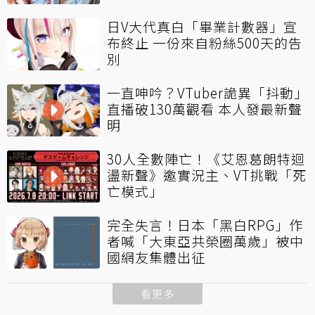
日V大代真白「畢業計數器」宣
布終止 一份來自粉絲500天的告
別
一直呻吟？VTuber詭異「抖動」
直播破130萬觀看 本人發最新聲
明
30人全數陣亡！《艾恩葛朗特迴
盪新聲》邀實況主、VT挑戰「死
亡模式」
完全失言！日本「黑白RPG」作
者喊「大東亞共榮圈萬歲」被中
國網友集體出征
看更多