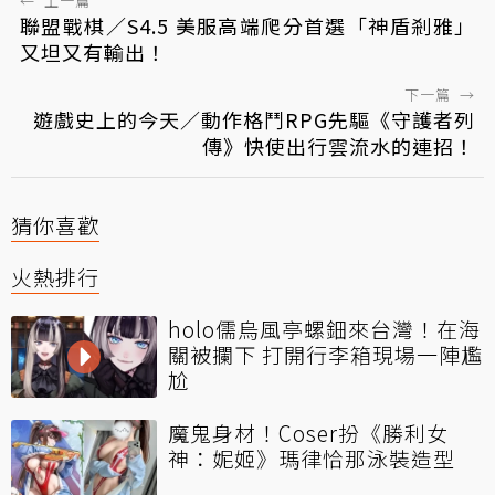
←
上一篇
聯盟戰棋／S4.5 美服高端爬分首選「神盾剎雅」
又坦又有輸出！
下一篇
→
遊戲史上的今天／動作格鬥RPG先驅《守護者列
傳》快使出行雲流水的連招！
猜你喜歡
火熱排行
holo儒烏風亭螺鈿來台灣！在海
關被攔下 打開行李箱現場一陣尷
尬
魔鬼身材！Coser扮《勝利女
神：妮姬》瑪律恰那泳裝造型