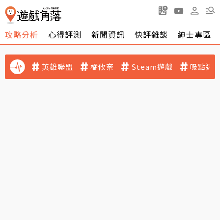
攻略分析
心得評測
新聞資訊
快評雜談
紳士專區
英雄聯盟
橘攸奈
Steam遊戲
吸點迷