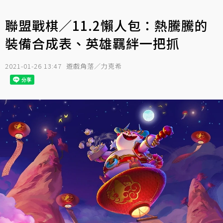
聯盟戰棋／11.2懶人包：熱騰騰的
裝備合成表、英雄羈絆一把抓
2021-01-26 13:47
遊戲角落／力克希