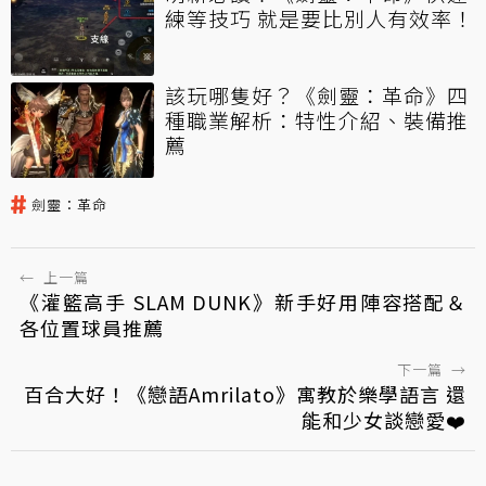
練等技巧 就是要比別人有效率！
該玩哪隻好？《劍靈：革命》四
種職業解析：特性介紹、裝備推
薦
劍靈：革命
←
上一篇
《灌籃高手 SLAM DUNK》新手好用陣容搭配＆
各位置球員推薦
下一篇
→
百合大好！《戀語Amrilato》寓教於樂學語言 還
能和少女談戀愛❤️️