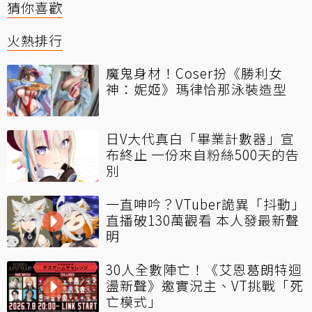
猜你喜歡
火熱排行
魔鬼身材！Coser扮《勝利女
神：妮姬》瑪律恰那泳裝造型
日V大代真白「畢業計數器」宣
布終止 一份來自粉絲500天的告
別
一直呻吟？VTuber詭異「抖動」
直播破130萬觀看 本人發最新聲
明
30人全數陣亡！《艾恩葛朗特迴
盪新聲》邀實況主、VT挑戰「死
亡模式」