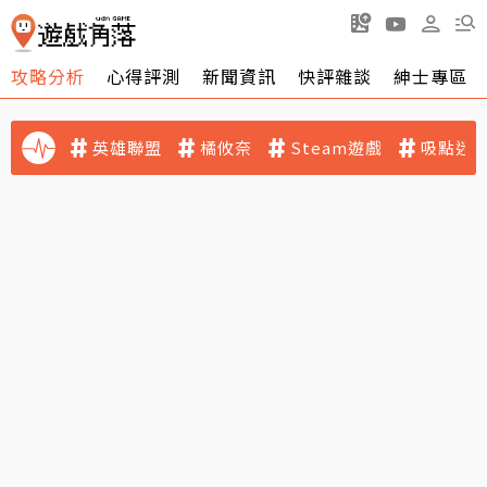
攻略分析
心得評測
新聞資訊
快評雜談
紳士專區
英雄聯盟
橘攸奈
Steam遊戲
吸點迷