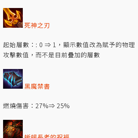
死神之刃
起始層數：: 0 ⇒ 1，顯示數值改為賦予的物理
攻擊數值，而不是目前疊加的層數
黑魔禁書
燃燒傷害：27%⇒ 25%
蜥蜴長老的祝福