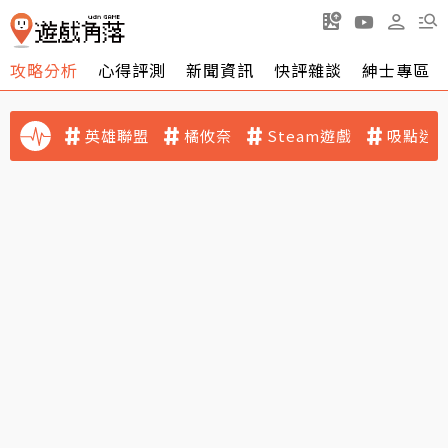
攻略分析
心得評測
新聞資訊
快評雜談
紳士專區
英雄聯盟
橘攸奈
Steam遊戲
吸點迷