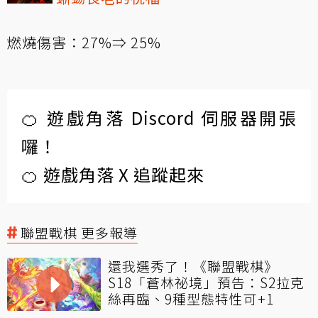
燃燒傷害：27%⇒ 25%
🍊 遊戲角落 Discord 伺服器開張
囉！
🍊 遊戲角落 X 追蹤起來
聯盟戰棋 更多報導
還我選秀了！《聯盟戰棋》
S18「蒼林祕境」預告：S2拉克
絲再臨、9種型態特性可+1