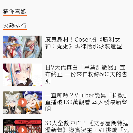
猜你喜歡
火熱排行
魔鬼身材！Coser扮《勝利女
神：妮姬》瑪律恰那泳裝造型
日V大代真白「畢業計數器」宣
布終止 一份來自粉絲500天的告
別
一直呻吟？VTuber詭異「抖動」
直播破130萬觀看 本人發最新聲
明
30人全數陣亡！《艾恩葛朗特迴
盪新聲》邀實況主、VT挑戰「死