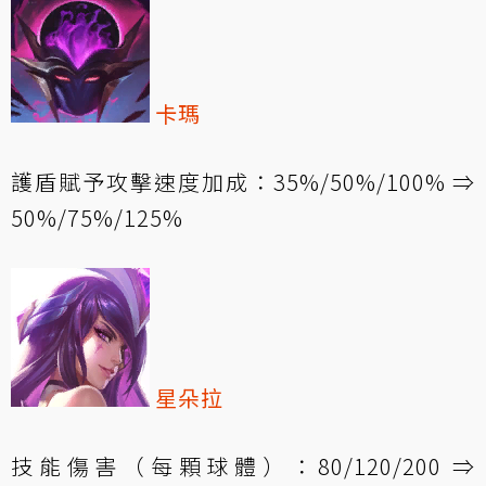
卡瑪
護盾賦予攻擊速度加成：35%/50%/100% ⇒
50%/75%/125%
星朵拉
技能傷害（每顆球體）：80/120/200 ⇒