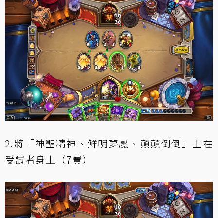
2.將「神聖精神、鮮明夢魘、顛顛倒倒」上在
受試者身上（7費）