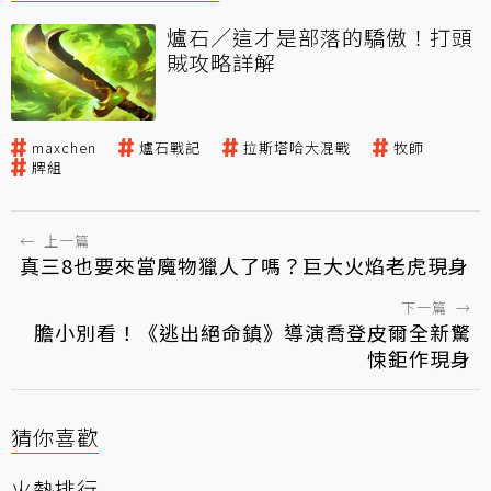
爐石／這才是部落的驕傲！打頭
賊攻略詳解
maxchen
爐石戰記
拉斯塔哈大混戰
牧師
牌組
←
上一篇
真三8也要來當魔物獵人了嗎？巨大火焰老虎現身
下一篇
→
膽小別看！《逃出絕命鎮》導演喬登皮爾全新驚
悚鉅作現身
猜你喜歡
火熱排行