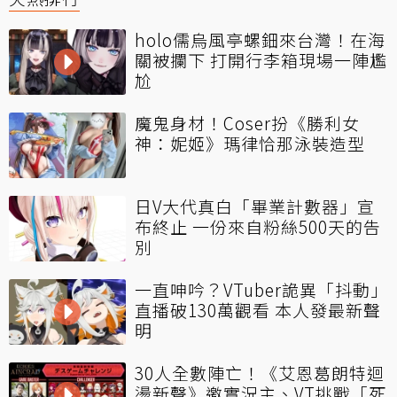
holo儒烏風亭螺鈿來台灣！在海
關被攔下 打開行李箱現場一陣尷
尬
魔鬼身材！Coser扮《勝利女
神：妮姬》瑪律恰那泳裝造型
日V大代真白「畢業計數器」宣
布終止 一份來自粉絲500天的告
別
一直呻吟？VTuber詭異「抖動」
直播破130萬觀看 本人發最新聲
明
30人全數陣亡！《艾恩葛朗特迴
盪新聲》邀實況主、VT挑戰「死