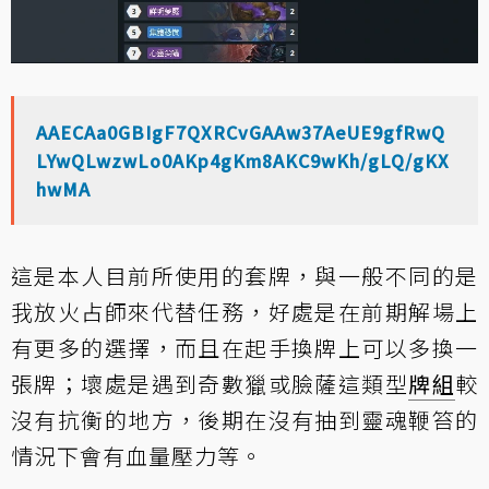
AAECAa0GBIgF7QXRCvGAAw37AeUE9gfRwQ
LYwQLwzwLo0AKp4gKm8AKC9wKh/gLQ/gKX
hwMA
這是本人目前所使用的套牌，與一般不同的是
我放火占師來代替任務，好處是在前期解場上
有更多的選擇，而且在起手換牌上可以多換一
張牌；壞處是遇到奇數獵或臉薩這類型
牌組
較
沒有抗衡的地方，後期在沒有抽到靈魂鞭笞的
情況下會有血量壓力等。