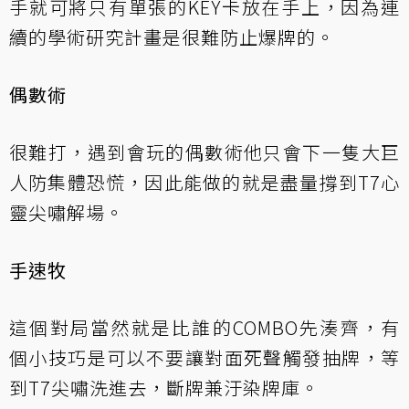
手就可將只有單張的KEY卡放在手上，因為連
續的學術研究計畫是很難防止爆牌的。
偶數術
很難打，遇到會玩的偶數術他只會下一隻大巨
人防集體恐慌，因此能做的就是盡量撐到T7心
靈尖嘯解場。
手速牧
這個對局當然就是比誰的COMBO先湊齊，有
個小技巧是可以不要讓對面死聲觸發抽牌，等
到T7尖嘯洗進去，斷牌兼汙染牌庫。