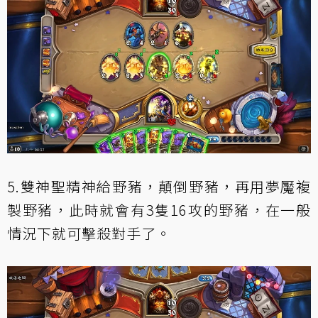
5.雙神聖精神給野豬，顛倒野豬，再用夢魘複
製野豬，此時就會有3隻16攻的野豬，在一般
情況下就可擊殺對手了。