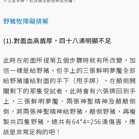
不注意手牌，就沒辦法把我弄出去囉！
野豬牧障礙排解
(1).對面血高盾厚，四十八滴明顯不足
此時在前面所提第五個步驟時就有所改變，加
倍一樣是給野豬，但手上的三張鮮明夢魘全部
給野豬撞給對面的手下（甩手牌），在顛倒開
關剩下的那隻受試者，此時會有六張牌回到手
上，三張鮮明夢魘、兩張神聖精神及顛顛倒
倒，將兩張神聖精神給野豬，顛倒野豬，再複
製共四隻野豬，總共有64*4=256滴傷害，應
該是非常足夠的吧！