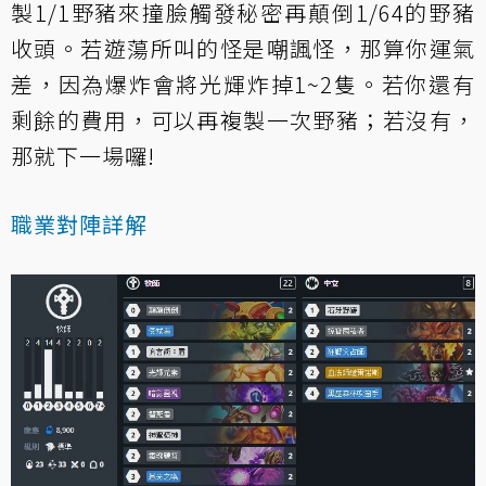
製1/1野豬來撞臉觸發秘密再顛倒1/64的野豬
收頭。若遊蕩所叫的怪是嘲諷怪，那算你運氣
差，因為爆炸會將光輝炸掉1~2隻。若你還有
剩餘的費用，可以再複製一次野豬；若沒有，
那就下一場囉!
職業對陣詳解