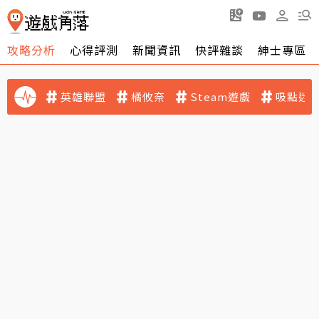
攻略分析
心得評測
新聞資訊
快評雜談
紳士專區
英雄聯盟
橘攸奈
Steam遊戲
吸點迷