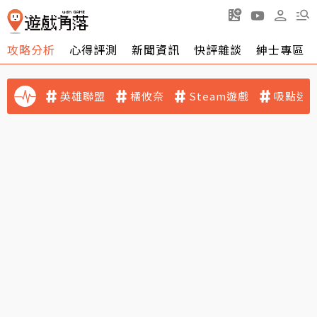
攻略分析
心得評測
新聞資訊
快評雜談
紳士專區
英雄聯盟
橘攸奈
Steam遊戲
吸點迷