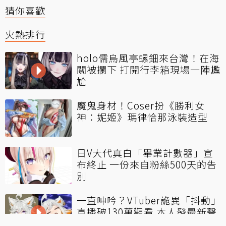
猜你喜歡
火熱排行
holo儒烏風亭螺鈿來台灣！在海
關被攔下 打開行李箱現場一陣尷
尬
魔鬼身材！Coser扮《勝利女
神：妮姬》瑪律恰那泳裝造型
日V大代真白「畢業計數器」宣
布終止 一份來自粉絲500天的告
別
一直呻吟？VTuber詭異「抖動」
直播破130萬觀看 本人發最新聲
明