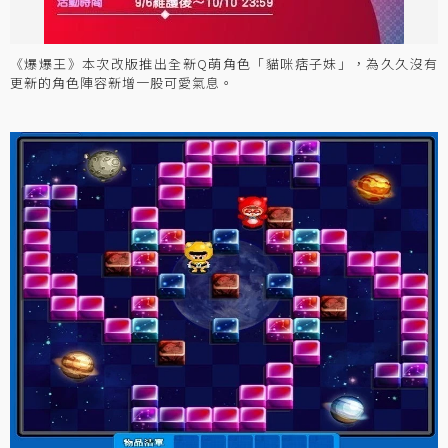
《爆爆王》本次改版推出全新Q萌角色「貓咪痞子妹」，為久久沒有
更新的角色陣容新增一股可愛氣息。