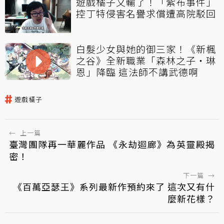
遊戲橘子又輸了！「紫布事件」
控丁特侵害名譽求償遭高院駁回
白髮少女與她的御三家！《新楓
之谷》全新職業「森林之子‧琳
恩」降臨 這法師不講武德啊
遊戲橘子
←
上一篇
臺灣團隊再一華麗作品 《永劫迴廊》為英靈殿揭
密！
下一篇
→
《百萬亞瑟王》系列最新作預約來了 這次又有什
麼新花樣？