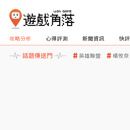
攻略分析
心得評測
新聞資訊
快評
話題傳送門
英雄聯盟
橘攸奈