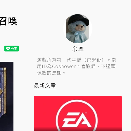
召喚
余峯
遊戲角落第一代主編（已退役）。常
用ID為Coshower。喜歡貓，不過頭
像放的是熊。
最新文章