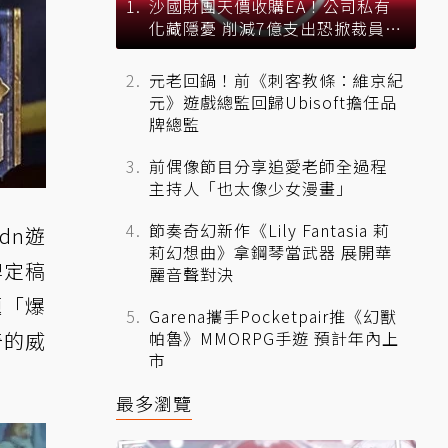
沙國財團天價收購EA！公司私有
化藏隱憂 削減7億支出恐掀裁員風
暴？
元老回鍋！前《刺客教條：維京紀
元》遊戲總監回歸Ubisoft擔任品
牌總監
前偶像節目分享追愛老師全過程
主持人「也太像少女漫畫」
節奏奇幻新作《Lily Fantasia 莉
dn遊
莉幻想曲》拿鋼琴當武器 展開華
牌定稿
麗音聲對決
題「爆
Garena攜手Pocketpair推《幻獸
奇的威
帕魯》MMORPG手遊 預計年內上
市
最多瀏覽