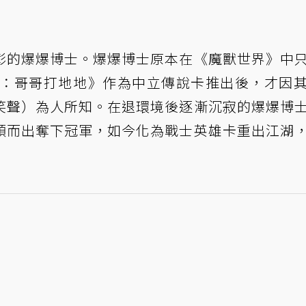
彰的爆爆博士。爆爆博士原本在《魔獸世界》中
戰記：哥哥打地地》作為中立傳說卡推出後，才因
笑聲）為人所知。
在退環境後逐漸沉寂的爆爆博
穎而出奪下冠軍
，如今化為戰士英雄卡重出江湖