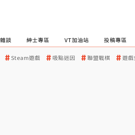
雜談
紳士專區
VT加油站
投稿專區
Steam遊戲
吸點迷因
聯盟戰棋
遊戲