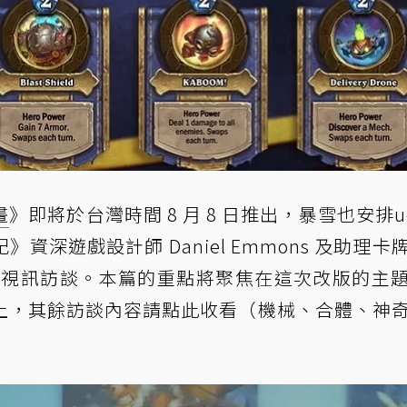
畫
》即將於台灣時間 8 月 8 日推出，暴雪也安排u
深遊戲設計師 Daniel Emmons 及助理卡
g來場越洋視訊訪談。本篇的重點將聚焦在這次改版的主
上，
其餘訪談內容請點此收看（機械、合體、神