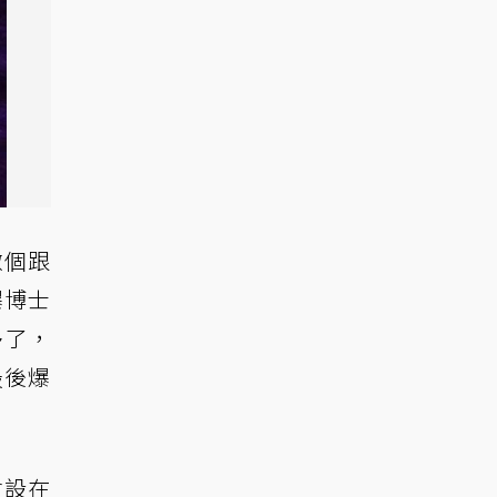
做個跟
爆博士
多了，
最後爆
會設在