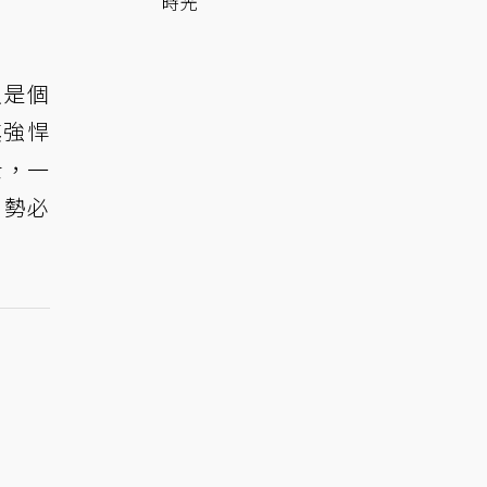
時光
只是個
其強悍
士
，一
，勢必