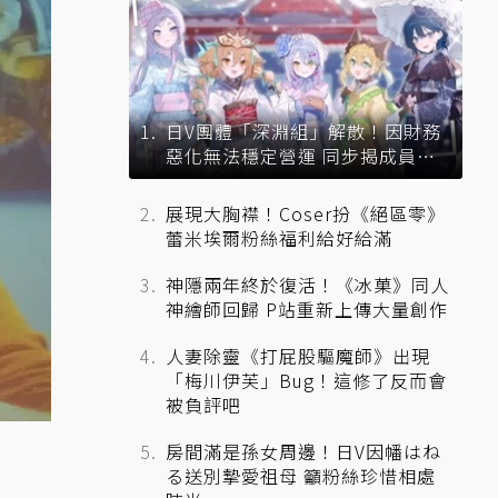
日V團體「深淵組」解散！因財務
惡化無法穩定營運 同步揭成員未
來去向
展現大胸襟！Coser扮《絕區零》
蕾米埃爾粉絲福利給好給滿
神隱兩年終於復活！《冰菓》同人
神繪師回歸 P站重新上傳大量創作
人妻除靈《打屁股驅魔師》出現
「梅川伊芙」Bug！這修了反而會
被負評吧
）
房間滿是孫女周邊！日V因幡はね
る送別摯愛祖母 籲粉絲珍惜相處