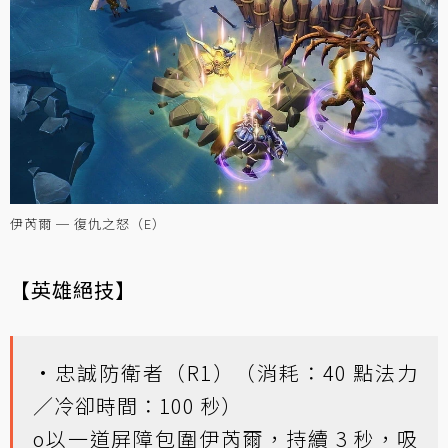
伊芮爾 ─ 復仇之怒（E）
【英雄絕技】
•忠誠防衛者（R1）（消耗：40 點法力
／冷卻時間：100 秒）
o以一道屏障包圍伊芮爾，持續 3 秒，吸