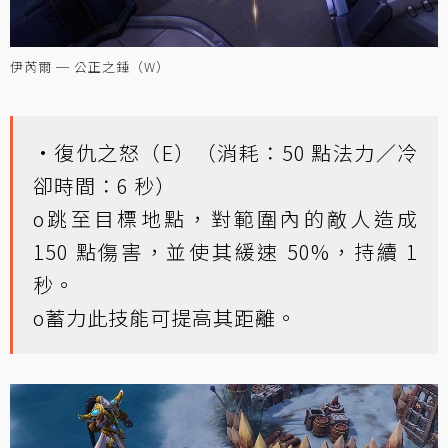
伊芮爾 ─ 公正之錘（W）
•復仇之怒（E）（消耗：50 點法力／冷
卻時間：6 秒）
o跳至目標地點，對範圍內的敵人造成
150 點傷害，並使其緩速 50%，持續 1
秒。
o蓄力此技能可提高其距離。