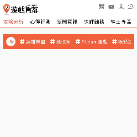
攻略分析
心得評測
新聞資訊
快評雜談
紳士專區
英雄聯盟
橘攸奈
Steam遊戲
吸點迷