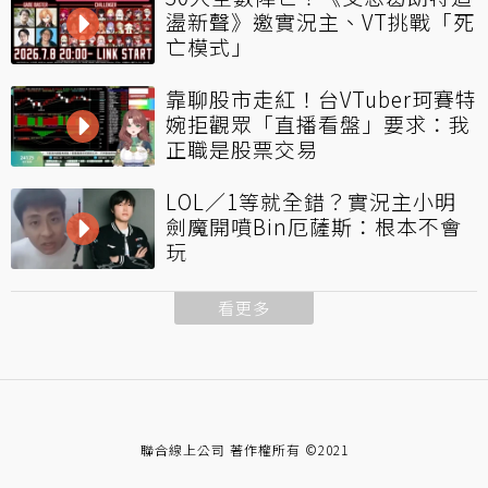
盪新聲》邀實況主、VT挑戰「死
亡模式」
靠聊股市走紅！台VTuber珂賽特
婉拒觀眾「直播看盤」要求：我
正職是股票交易
LOL／1等就全錯？實況主小明
劍魔開噴Bin厄薩斯：根本不會
玩
看更多
聯合線上公司 著作權所有 ©2021