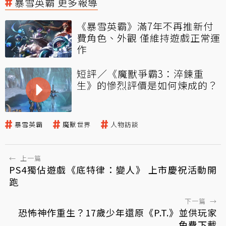
暴雪英霸 更多報導
《暴雪英霸》滿7年不再推新付
費角色、外觀 僅維持遊戲正常運
作
短評／《魔獸爭霸3：淬鍊重
生》的慘烈評價是如何煉成的？
暴雪英霸
魔獸世界
人物訪談
←
上一篇
PS4獨佔遊戲《底特律：變人》 上市慶祝活動開
跑
下一篇
→
恐怖神作重生？17歲少年還原《P.T.》並供玩家
免費下載