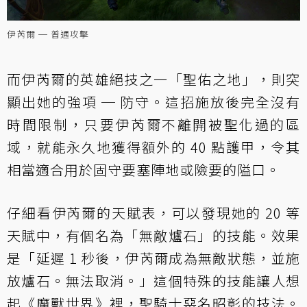
伊芮爾 ─ 普通攻擊
而伊芮爾的英雄絕技之一「聖佑之地」，則突
顯出她的強項 ─ 防守。這招施放後完全沒有
時間限制，只要伊芮爾不離開被聖化過的區
域，就能永久地獲得額外的 40 點護甲，令其
相當適合用於固守要塞陣地或險要的隘口。
仔細看伊芮爾的天賦表，可以發現她的 20 等
天賦中，有個名為「無敵爐石」的技能。效果
是「延遲 1 秒後，伊芮爾成為無敵狀態，並施
放爐石。無法取消。」這個特殊的技能讓人想
起《魔獸世界》裡，聖騎士惡名昭彰的技法。