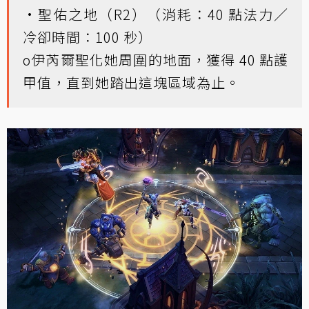
•聖佑之地（R2）（消耗：40 點法力／
冷卻時間：100 秒）
o伊芮爾聖化她周圍的地面，獲得 40 點護
甲值，直到她踏出這塊區域為止。