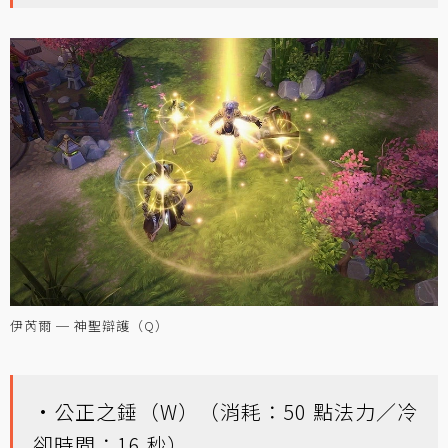
伊芮爾 ─ 神聖辯護（Q）
•公正之錘（W）（消耗：50 點法力／冷
卻時間：16 秒）