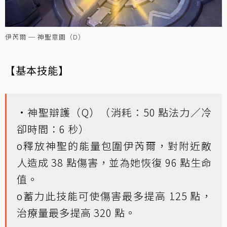
伊芮爾 ─ 神聖意圖（D）
【基本技能】
•神聖辯護（Q）（消耗：50 點法力／冷
卻時間：6 秒）
o釋放神聖的能量包圍伊芮爾，對附近敵
人造成 38 點傷害，並為她恢復 96 點生命
值。
o蓄力此技能可使傷害最多提高 125 點，
治療量最多提高 320 點。