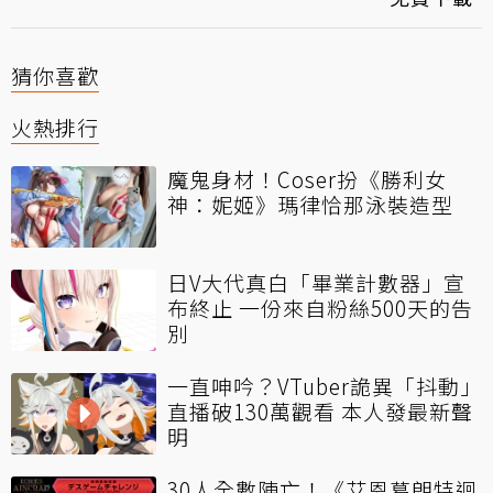
猜你喜歡
火熱排行
魔鬼身材！Coser扮《勝利女
神：妮姬》瑪律恰那泳裝造型
日V大代真白「畢業計數器」宣
布終止 一份來自粉絲500天的告
別
一直呻吟？VTuber詭異「抖動」
直播破130萬觀看 本人發最新聲
明
30人全數陣亡！《艾恩葛朗特迴