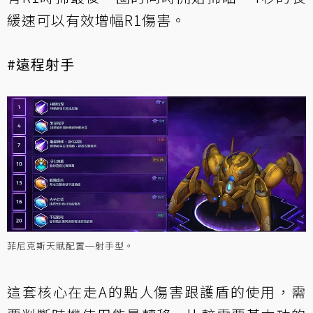
緩速可以有效增幅R1傷害。
#遠程射手
菲尼克斯天賦配置─射手型。
這套核心在走A的點人傷害跟護盾的使用，需