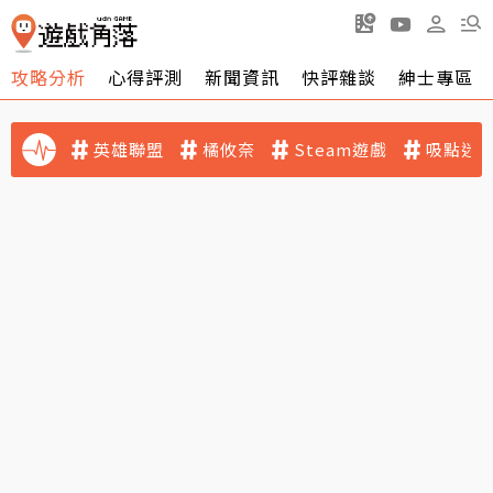
攻略分析
心得評測
新聞資訊
快評雜談
紳士專區
英雄聯盟
橘攸奈
Steam遊戲
吸點迷