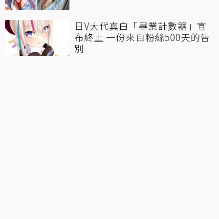
日V大代真白「畢業計數器」宣
布終止 一份來自粉絲500天的告
別
一直呻吟？VTuber詭異「抖動」
直播破130萬觀看 本人發最新聲
明
30人全數陣亡！《艾恩葛朗特迴
盪新聲》邀實況主、VT挑戰「死
亡模式」
完全失言！日本「黑白RPG」作
者喊「大東亞共榮圈萬歲」被中
國網友集體出征
看更多