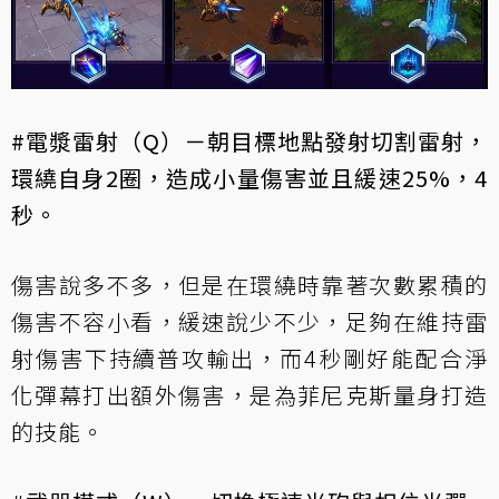
#電漿雷射（Q）－朝目標地點發射切割雷射，
環繞自身2圈，造成小量傷害並且緩速25%，4
秒。
傷害說多不多，但是在環繞時靠著次數累積的
傷害不容小看，緩速說少不少，足夠在維持雷
射傷害下持續普攻輸出，而4秒剛好能配合淨
化彈幕打出額外傷害，是為菲尼克斯量身打造
的技能。