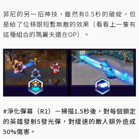
菲尼的另一招神技，雖然有0.5秒的破綻，但
是給了位移跟短暫無敵的效果（看看上一隻有
這種組合的瑪翼夫還在OP）。
#淨化彈幕（R1）－掃描1.5秒後，對每個鎖定
的英雄發射5發光彈，對緩速的敵人額外造成
50%傷害。