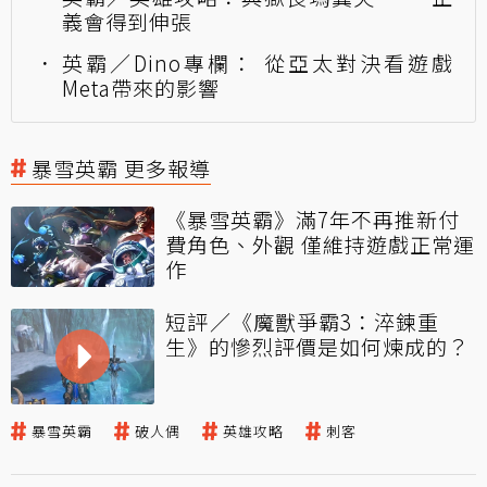
義會得到伸張
英霸／Dino專欄： 從亞太對決看遊戲
Meta帶來的影響
暴雪英霸 更多報導
《暴雪英霸》滿7年不再推新付
費角色、外觀 僅維持遊戲正常運
作
短評／《魔獸爭霸3：淬鍊重
生》的慘烈評價是如何煉成的？
暴雪英霸
破人偶
英雄攻略
刺客