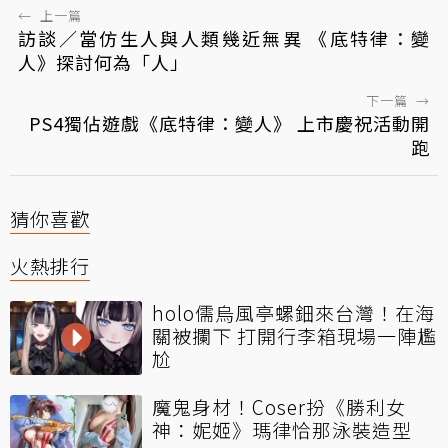
←
上一篇
訪談／當仿生人與人類幾近無異 《底特律：變
人》探討何為「人」
下一篇
→
PS4獨佔遊戲《底特律：變人》 上市慶祝活動開
跑
猜你喜歡
火熱排行
holo儒烏風亭螺鈿來台灣！在海
關被攔下 打開行李箱現場一陣尷
尬
魔鬼身材！Coser扮《勝利女
神：妮姬》瑪律恰那泳裝造型