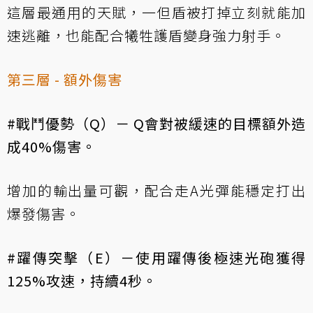
這層最通用的天賦，一但盾被打掉立刻就能加
速逃離，也能配合犧牲護盾變身強力射手。
第三層 - 額外傷害
#戰鬥優勢（Q）－ Q會對被緩速的目標額外造
成40%傷害。
增加的輸出量可觀，配合走A光彈能穩定打出
爆發傷害。
#躍傳突擊（E）－使用躍傳後極速光砲獲得
125%攻速，持續4秒。