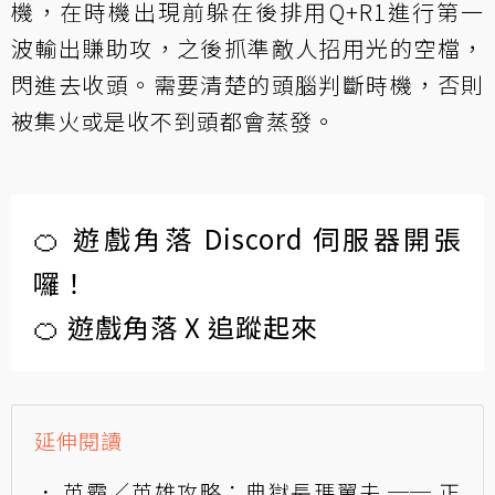
機，在時機出現前躲在後排用Q+R1進行第一
波輸出賺助攻，之後抓準敵人招用光的空檔，
閃進去收頭。需要清楚的頭腦判斷時機，否則
被集火或是收不到頭都會蒸發。
🍊 遊戲角落 Discord 伺服器開張
囉！
🍊 遊戲角落 X 追蹤起來
延伸閱讀
英霸／英雄攻略：典獄長瑪翼夫 ── 正