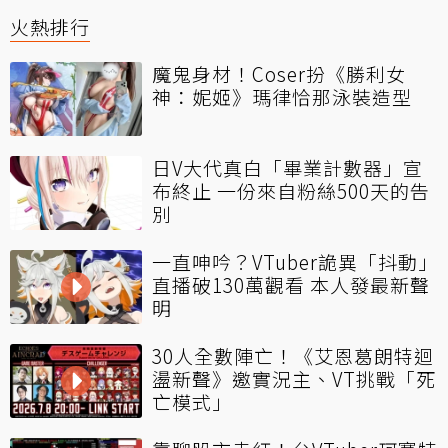
火熱排行
魔鬼身材！Coser扮《勝利女
神：妮姬》瑪律恰那泳裝造型
日V大代真白「畢業計數器」宣
布終止 一份來自粉絲500天的告
別
一直呻吟？VTuber詭異「抖動」
直播破130萬觀看 本人發最新聲
明
30人全數陣亡！《艾恩葛朗特迴
盪新聲》邀實況主、VT挑戰「死
亡模式」