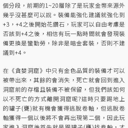
個分段，前期的1~20層除了是玩家金幣來源外
幾乎沒甚麼可以說。裝備能強化建議就強化到
+3，+4之後開始花鑽石，玩家可以自由考慮是
否該到+4之後，相信有玩一點時間就會發現裝
備更換是蠻勤勞，除非是暗金套裝，否則不建
議到+4。
在《貪婪洞窟》中只有金色品質的裝備才可以
被帶出來，其餘的會消失，死亡就會回到進入
洞窟前的存檔且裝備不被保留，但我們該如何
以不死亡的方式離開洞窟呢?這時只要踢地上
的罐子(甕)就有機會獲得逃脫卷軸，但逃脫卷
軸獲得一個以後將不會再出現第二個，因此玩
家進入洞窟後首先就是踢罐子(甕)找卷軸，才