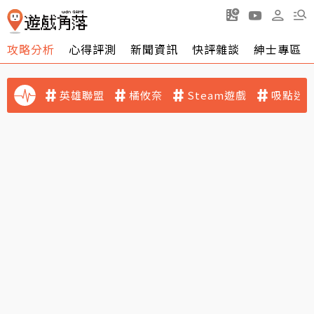
攻略分析
心得評測
新聞資訊
快評雜談
紳士專區
英雄聯盟
橘攸奈
Steam遊戲
吸點迷