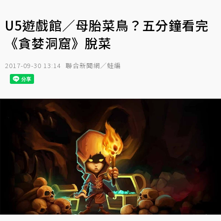
U5遊戲館／母胎菜鳥？五分鐘看完
《貪婪洞窟》脫菜
2017-09-30 13:14
聯合新聞網／蛙編