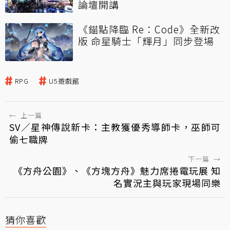
論壇開講
《錨點降臨 Re：Code》全新改
版 命星騎士「輝月」同步登場
RPG
U5遊戲館
←
上一篇
SV／星神傳說新卡：主教獲優秀導師卡，巫師可
偷七職牌
下一篇
→
《方舟公園》、《方塊方舟》魅力席捲電玩展 知
名實況主與玩家現場同樂
猜你喜歡