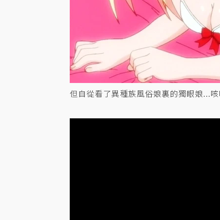
但自從看了異種族風俗娘裏的獨眼娘...