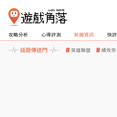
攻略分析
心得評測
新聞資訊
快評
話題傳送門
英雄聯盟
橘攸奈