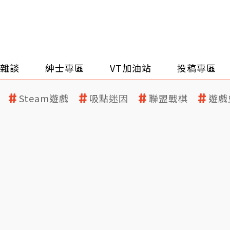
雜談
紳士專區
VT加油站
投稿專區
Steam遊戲
吸點迷因
聯盟戰棋
遊戲