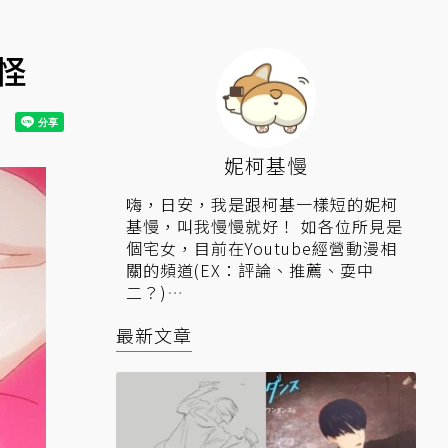
怪
妮柯基慢
嗨，日安，我是跟柯基一樣短的妮柯
基慢，叫我慢慢就好！ 如各位所見是
個宅女，目前在Youtube經營動漫相
關的頻道(EX：評論、推薦、耍中
二？)
▍相關連結：
FB
、
YT
、
IG
。
最新文章