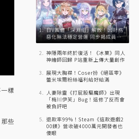
日V團體「深淵組」解散！因財務
惡化無法穩定營運 同步揭成員未
來去向
神隱兩年終於復活！《冰菓》同人
神繪師回歸 P站重新上傳大量創作
展現大胸襟！Coser扮《絕區零》
蕾米埃爾粉絲福利給好給滿
不一樣
人妻除靈《打屁股驅魔師》出現
「梅川伊芙」Bug！這修了反而會
被負評吧
退款率99%！Steam《這款遊戲2
。那些
00鎂》營收破4000萬元開發者也
傻眼