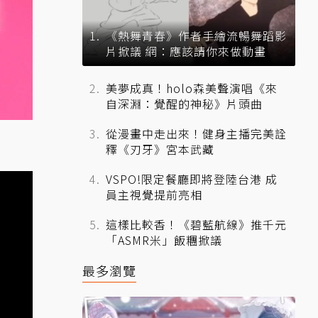
《熱舞青春》作者手繪流暢舞蹈影
片掀議 網：應該請你來做動畫
美夢成真！holo森美聲演唱《來
自深淵：覺醒的神秘》片頭曲
從漫畫中走出來！健身主播完美詮
釋《刃牙》宮本武藏
VSPO!限定餐廳即將登陸台港 成
員主視覺提前亮相
這樣比較香！《碧藍航線》推千元
「ASMR米」飯糰掀議
最多瀏覽