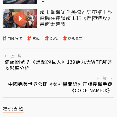
超市當網咖？美德州男帶桌上型
電腦在連鎖超市玩《鬥陣特攻》
畫面太荒謬
鬥陣特攻
電競
OWL
動視暴雪
←
上一篇
滿頭問號？《進擊的巨人》139話九大WTF解答
＆彩蛋分析
下一篇
→
中國完美世界公開《女神異聞錄》正版授權手遊
《CODE NAME:X》
猜你喜歡