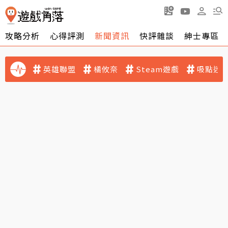
攻略分析
心得評測
新聞資訊
快評雜談
紳士專區
英雄聯盟
橘攸奈
Steam遊戲
吸點迷