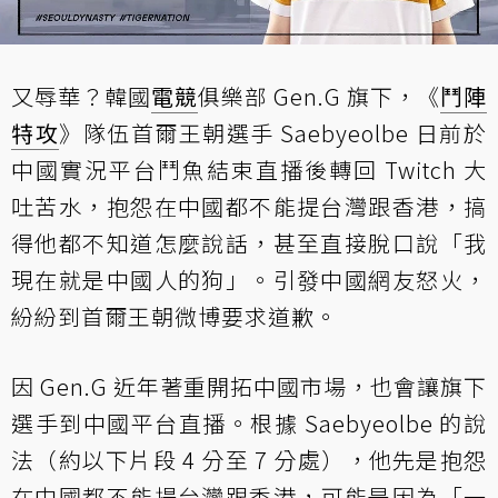
又辱華？韓國
電競
俱樂部 Gen.G 旗下，《
鬥陣
特攻
》隊伍首爾王朝選手 Saebyeolbe 日前於
中國實況平台鬥魚結束直播後轉回 Twitch 大
吐苦水，抱怨在中國都不能提台灣跟香港，搞
得他都不知道怎麼說話，甚至直接脫口說「我
現在就是中國人的狗」。引發中國網友怒火，
紛紛到
首爾王朝微博
要求道歉。
因 Gen.G 近年著重開拓中國市場，也會讓旗下
選手到中國平台直播。根據 Saebyeolbe 的說
法（約以下片段 4 分至 7 分處），他先是抱怨
在中國都不能提台灣跟香港，可能是因為「一