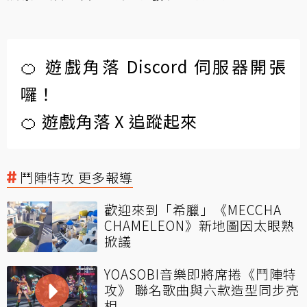
🍊 遊戲角落 Discord 伺服器開張
囉！
🍊 遊戲角落 X 追蹤起來
鬥陣特攻 更多報導
歡迎來到「希臘」《MECCHA
CHAMELEON》新地圖因太眼熟
掀議
YOASOBI音樂即將席捲《鬥陣特
攻》 聯名歌曲與六款造型同步亮
相