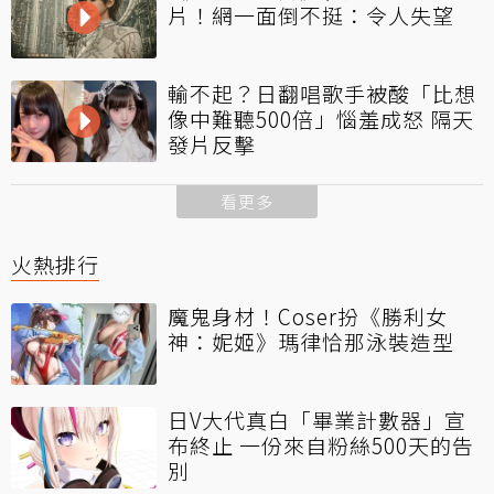
片！網一面倒不挺：令人失望
輸不起？日翻唱歌手被酸「比想
像中難聽500倍」惱羞成怒 隔天
發片反擊
看更多
火熱排行
魔鬼身材！Coser扮《勝利女
神：妮姬》瑪律恰那泳裝造型
日V大代真白「畢業計數器」宣
布終止 一份來自粉絲500天的告
別