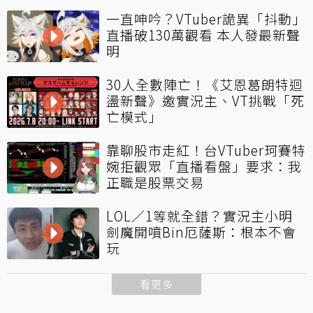
一直呻吟？VTuber詭異「抖動」
直播破130萬觀看 本人發最新聲
明
30人全數陣亡！《艾恩葛朗特迴
盪新聲》邀實況主、VT挑戰「死
亡模式」
靠聊股市走紅！台VTuber珂賽特
婉拒觀眾「直播看盤」要求：我
正職是股票交易
LOL／1等就全錯？實況主小明
劍魔開噴Bin厄薩斯：根本不會
玩
看更多