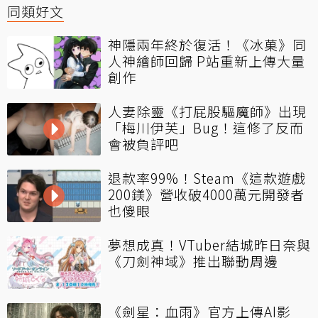
同類好文
神隱兩年終於復活！《冰菓》同
人神繪師回歸 P站重新上傳大量
創作
人妻除靈《打屁股驅魔師》出現
「梅川伊芙」Bug！這修了反而
會被負評吧
退款率99%！Steam《這款遊戲
200鎂》營收破4000萬元開發者
也傻眼
夢想成真！VTuber結城昨日奈與
《刀劍神域》推出聯動周邊
《劍星：血雨》官方上傳AI影