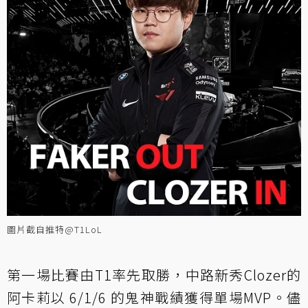
圖片截自推特@T1LoL
第一場比賽由T1率先取勝，中路新秀Clozer的
阿卡莉以 6/1/6 的鬼神戰績獲得單場MVP。儘