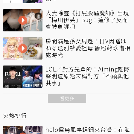
人妻除靈《打屁股驅魔師》出現
「梅川伊芙」Bug！這修了反而
會被負評吧
房間滿是孫女周邊！日V因幡は
ねる送別摯愛祖母 籲粉絲珍惜相
處時光
LOL／對方先罵的！Aiming離隊
聲明還原始末稱對方「不願與他
共事」
看更多
火熱排行
holo儒烏風亭螺鈿來台灣！在海