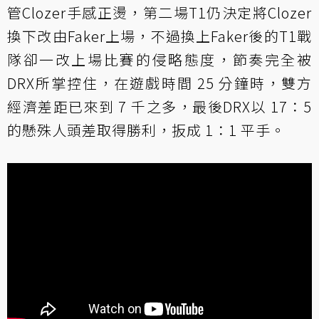
管Clozer手感正燙，第二場T1仍決定將Clozer
換下改由Faker上場，不過換上Faker後的T1戰
隊卻一改上場比賽的侵略態度，節奏完全被
DRX所掌控住，在遊戲時間 25 分鐘時，雙方
經濟差距已來到 7 千之多，最後DRX以 17：5
的懸殊人頭差取得勝利，扳成 1：1 平手。