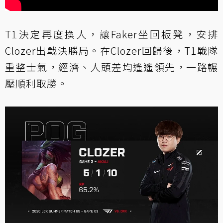
T1決定再度換人，讓Faker坐回板凳，安排
Clozer出戰決勝局。在Clozer回歸後，T1戰隊
重整士氣，經濟、人頭差均遙遙領先，一路輾
壓順利取勝。