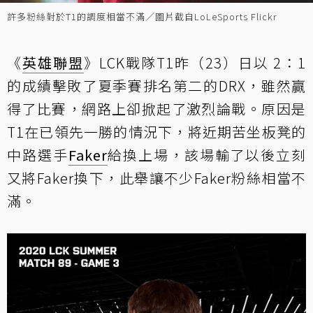
許多粉絲對於T1的調度相當不滿／圖片截自LoLeSports Flickr
《
英雄聯盟
》LCK戰隊T1昨（23）日以 2：1
的成績擊敗了夏季賽排名第二的DRX，雖然贏
得了比賽，網路上卻掀起了激烈論戰。原因是
T1在已領先一勝的情況下，將近期苦坐板凳的
中路選手
Faker
給換上場，該場輸了以後立刻
又將Faker換下，此舉讓不少Faker粉絲相當不
滿。