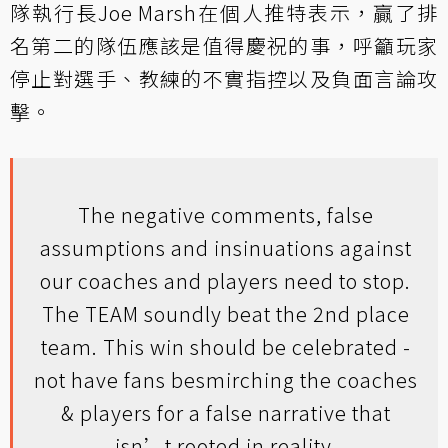
隊執行長Joe Marsh在個人推特表示，贏了排
名第二的隊伍應該是值得慶祝的事，呼籲玩家
停止對選手、教練的不實指控以及負面言論攻
擊。
The negative comments, false
assumptions and insinuations against
our coaches and players need to stop.
The TEAM soundly beat the 2nd place
team. This win should be celebrated -
not have fans besmirching the coaches
& players for a false narrative that
isn’t rooted in reality.