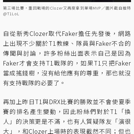
第三場比賽，重回戰場的Clozer又再度拿到單場MVP／圖片截自推特
@T1LoL
自從新秀Clozer取代Faker擔任先發後，網路
上出現不少關於T1教練、隊員與Faker不合的
傳聞與討論，許多粉絲出面表示自己是因為
Faker才會支持T1戰隊的，如果T1只把Faker
當成搖錢樹，沒有給他應有的尊重，那也就沒
有支持戰隊的必要了。
再加上昨日T1與DRX比賽的勝敗並不會使夏季
賽的排名產生變動，因此粉絲們對於T1「換
人」的決策更是不滿，也有人質疑隊友「演很
大」，和Clozer上場時的表現截然不同；但也