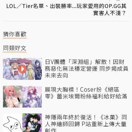
LOL／Tier名單、出裝勝率...玩家愛用的OP.GG其
實害人不淺？
猜你喜歡
同類好文
日V團體「深淵組」解散！因財
務惡化無法穩定營運 同步揭成員
未來去向
展現大胸襟！Coser扮《絕區
零》蕾米埃爾粉絲福利給好給滿
神隱兩年終於復活！《冰菓》同
人神繪師回歸 P站重新上傳大量
創作