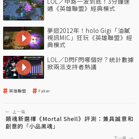
LOL／中路一波到底！3分鐘速
通《英雄聯盟》經典模式
夢迴2012年！holo Gigi「油膩
視訊MIC」狂玩《英雄聯盟》經
典模式
LOL／D閃F閃哪個好？統計數據
掀兩派支持者熱議
英雄聯盟
Faker
←
上一篇
類魂新選擇《Mortal Shell》評測：兼具誠意和
創意的「小品黑魂」
下一篇
→