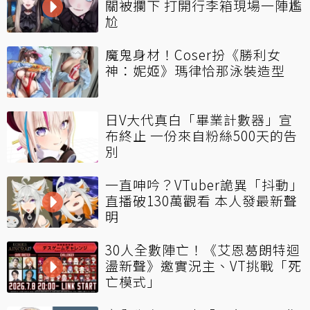
關被攔下 打開行李箱現場一陣尷
尬
魔鬼身材！Coser扮《勝利女
神：妮姬》瑪律恰那泳裝造型
日V大代真白「畢業計數器」宣
布終止 一份來自粉絲500天的告
別
一直呻吟？VTuber詭異「抖動」
直播破130萬觀看 本人發最新聲
明
30人全數陣亡！《艾恩葛朗特迴
盪新聲》邀實況主、VT挑戰「死
亡模式」