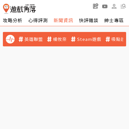
攻略分析
心得評測
新聞資訊
快評雜談
紳士專區
英雄聯盟
橘攸奈
Steam遊戲
吸點迷