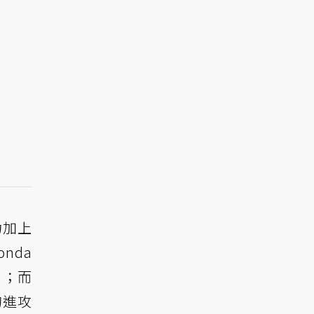
力加上
nda
）；而
的進攻