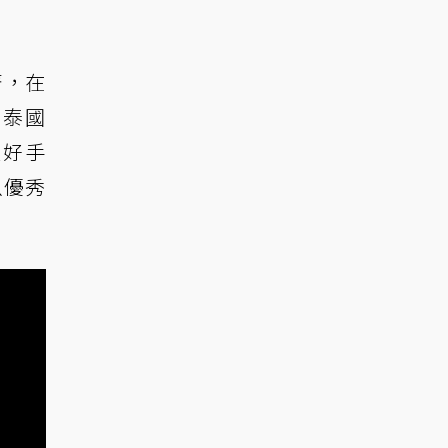
著，在
場泰國
輕好手
以優秀