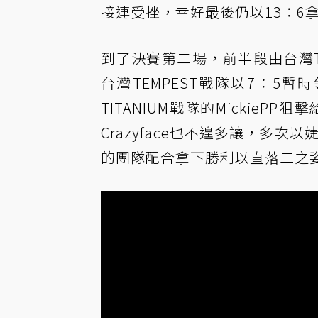
接連受挫，幸好最後仍以13：6
到了決賽第二場，前半段由台灣T
台灣TEMPEST戰隊以7：5暫
TITANIUM戰隊的Mickie
Crazyface也不遑多讓，多次
的團隊配合拿下勝利以直落二之