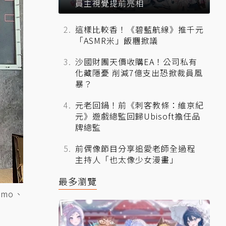
員主視覺提前亮相
這樣比較香！《碧藍航線》推千元
「ASMR米」飯糰掀議
沙國財團天價收購EA！公司私有
化藏隱憂 削減7億支出恐掀裁員風
暴？
元老回鍋！前《刺客教條：維京紀
元》遊戲總監回歸Ubisoft擔任品
牌總監
前偶像節目分享追愛老師全過程
主持人「也太像少女漫畫」
最多瀏覽
omo、