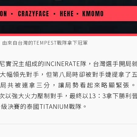
，由來自台灣的TEMPEST戰隊拿下冠軍
尼實況主組成的INCINERATE隊，台灣選手開局
0大幅領先對手，但第八局時卻被對手婕提拿了
局共被連拿三分，讓局勢看起來略顯緊張。
再次以強大火力壓制對手，最終以13：3拿下勝利
決賽的泰國TITANIUM戰隊。