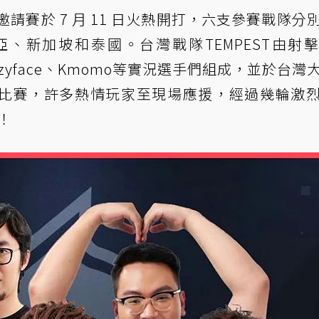
請賽於 7 月 11 日火熱開打，六支參賽戰隊分
、新加坡和泰國。台灣戰隊TEMPEST由射
Crazyface、Kmomo等實況選手們組成，並於台灣
比賽，許多熱情玩家至現場應援，經過幾輪激
！