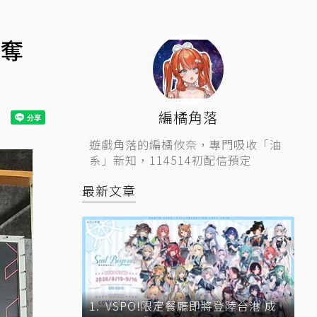
隊奪
編橘角落
遊戲角落的編橘攸奈，專門吸收「油
系」新知，114514初配信預定
最新文章
VSPO!限定餐廳即將登陸台港 成