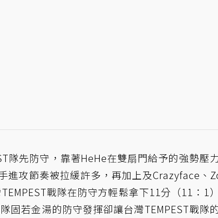
ST隊先防守，靠著HeHe在雙扇門給予的強勢壓
手進攻節奏被拉緩許多，再加上及Crazyface、Zo
TEMPEST戰隊在防守方輕鬆拿下11分（11：1
M戰隊固若金湯的防守發揮卻讓台灣TEMPEST戰隊