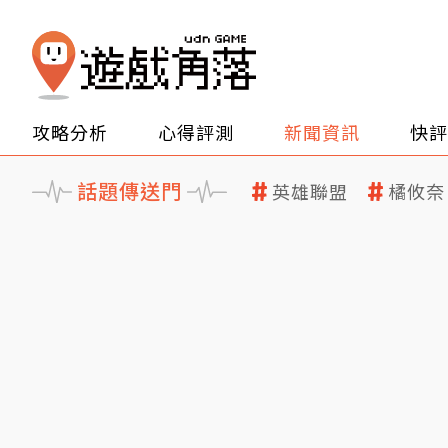
攻略分析
心得評測
新聞資訊
快評
話題傳送門
英雄聯盟
橘攸奈