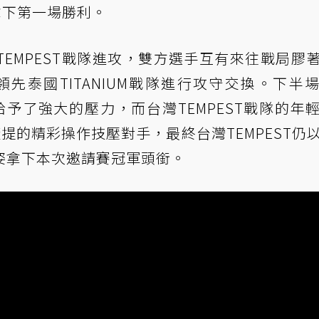
拿下第一場勝利。
EMPEST戰隊進攻，雙方選手互有來往戰局膠
時領先泰國TITANIUM戰隊進行攻守交換。下半
PP狙擊給予了強大的壓力，而台灣TEMPEST戰隊的年
以婕提的精彩操作技壓對手，最終台灣TEMPEST仍
姿拿下本次邀請賽冠軍頭銜。