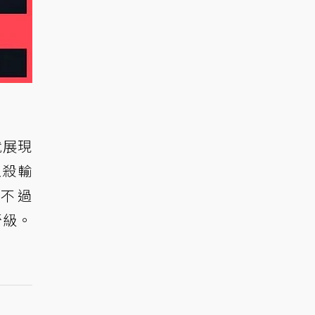
就展現
五殺輸
不過
晉級。