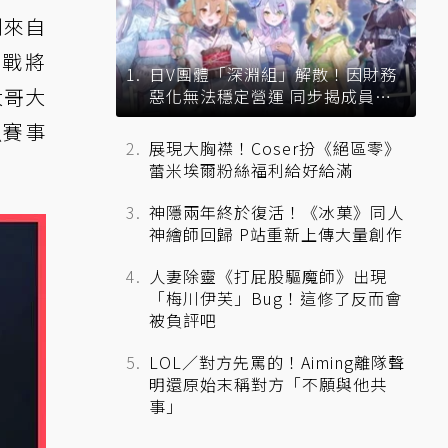
別來自
擊戰將
日V團體「深淵組」解散！因財務
大哥大
惡化無法穩定營運 同步揭成員未
來去向
烈賽事
展現大胸襟！Coser扮《絕區零》
蕾米埃爾粉絲福利給好給滿
神隱兩年終於復活！《冰菓》同人
神繪師回歸 P站重新上傳大量創作
人妻除靈《打屁股驅魔師》出現
「梅川伊芙」Bug！這修了反而會
被負評吧
LOL／對方先罵的！Aiming離隊聲
明還原始末稱對方「不願與他共
事」