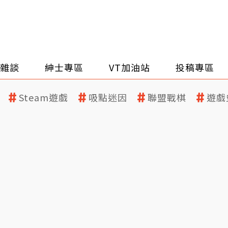
雜談
紳士專區
VT加油站
投稿專區
Steam遊戲
吸點迷因
聯盟戰棋
遊戲