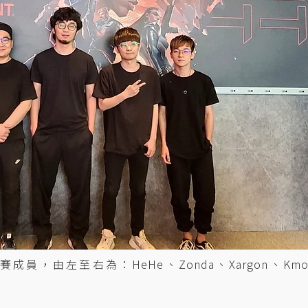
賽成員，由左至右為：HeHe、Zonda、Xargon、Km