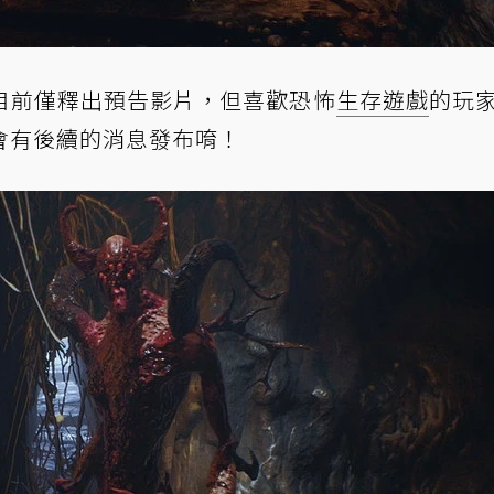
目前僅釋出預告影片，但喜歡恐怖
生存遊戲
的玩
會有後續的消息發布唷！