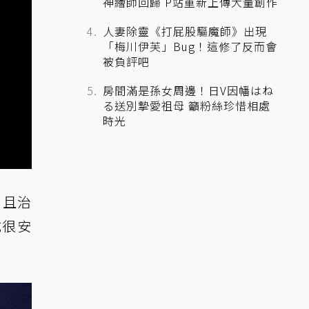
神繪師回歸 P站重新上傳大量創作
人妻除靈《打屁股驅魔師》出現
「梅川伊芙」Bug！這修了反而會
被負評吧
房間滿是孫女周邊！日V因幡はね
る送別摯愛祖母 籲粉絲珍惜相處
時光
，且治
式很安