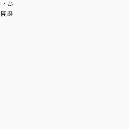
中，為
解開謎