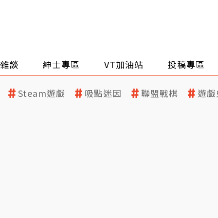
雜談
紳士專區
VT加油站
投稿專區
Steam遊戲
吸點迷因
聯盟戰棋
遊戲