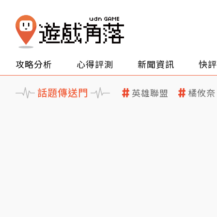
攻略分析
心得評測
新聞資訊
快評
話題傳送門
英雄聯盟
橘攸奈