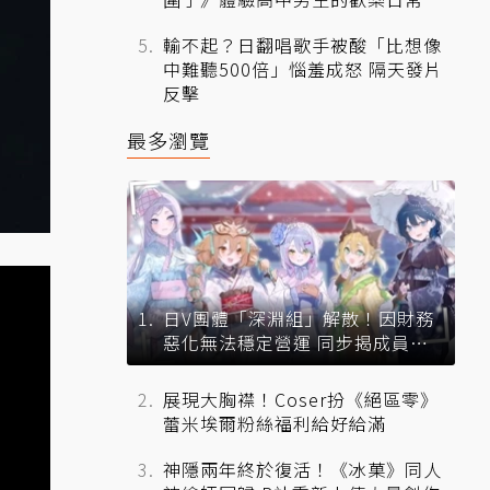
輸不起？日翻唱歌手被酸「比想像
中難聽500倍」惱羞成怒 隔天發片
反擊
最多瀏覽
日V團體「深淵組」解散！因財務
惡化無法穩定營運 同步揭成員未
來去向
展現大胸襟！Coser扮《絕區零》
蕾米埃爾粉絲福利給好給滿
神隱兩年終於復活！《冰菓》同人