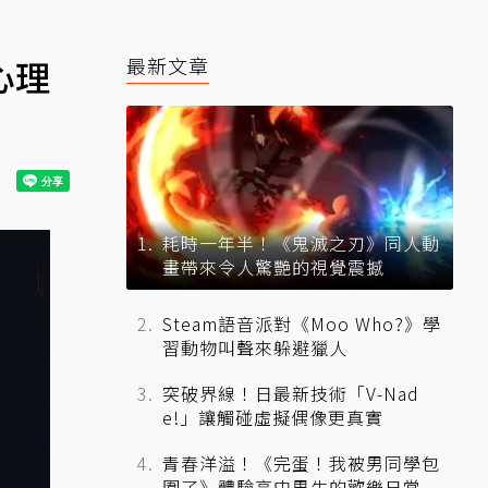
心理
最新文章
耗時一年半！《鬼滅之刃》同人動
畫帶來令人驚艷的視覺震撼
Steam語音派對《Moo Who?》學
習動物叫聲來躲避獵人
突破界線！日最新技術「V-Nad
e!」讓觸碰虛擬偶像更真實
青春洋溢！《完蛋！我被男同學包
圍了》體驗高中男生的歡樂日常