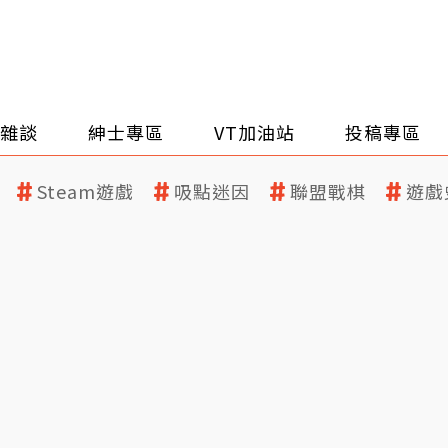
雜談
紳士專區
VT加油站
投稿專區
Steam遊戲
吸點迷因
聯盟戰棋
遊戲