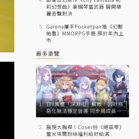
莉幻想曲》拿鋼琴當武器 展開華
麗音聲對決
Garena攜手Pocketpair推《幻獸
帕魯》MMORPG手遊 預計年內上
市
最多瀏覽
日V團體「深淵組」解散！因財務
惡化無法穩定營運 同步揭成員未
來去向
展現大胸襟！Coser扮《絕區零》
蕾米埃爾粉絲福利給好給滿