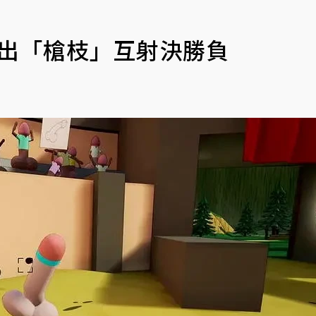
掏出「槍枝」互射決勝負