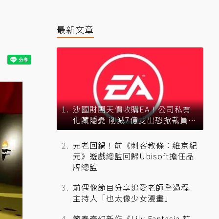
最新文章
沙國財團天價收購EA！公司私有
化藏隱憂 削減7億支出恐掀裁員風
暴？
元老回鍋！前《刺客教條：維京紀
元》遊戲總監回歸Ubisoft擔任品
牌總監
前偶像節目分享追愛老師全過程
主持人「也太像少女漫畫」
節奏奇幻新作《Lily Fantasia 莉