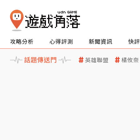
攻略分析
心得評測
新聞資訊
快評
話題傳送門
英雄聯盟
橘攸奈