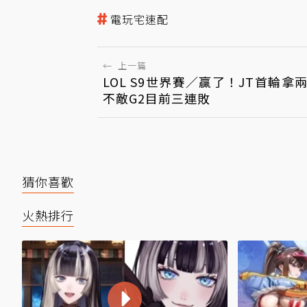
電玩宅速配
←
上一篇
LOL S9世界賽／贏了！JT首輪拿兩
不敵G2目前三連敗
猜你喜歡
火熱排行