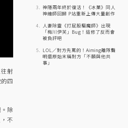
神隱兩年終於復活！《冰菓》同人
神繪師回歸 P站重新上傳大量創作
人妻除靈《打屁股驅魔師》出現
「梅川伊芙」Bug！這修了反而會
被負評吧
LOL／對方先罵的！Aiming離隊聲
明還原始末稱對方「不願與他共
事」
以往射
激的四
觀。除
家，不