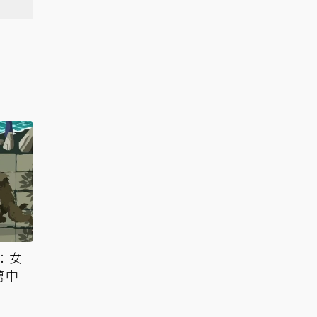
：女
幕中