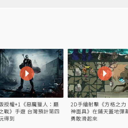
版授權+1《惡魔獵人：巔
2D手繪射擊《方格之力
之戰》手遊 台灣預計第四
神面具》在鋪天蓋地彈
玩得到
勇敢滑起來