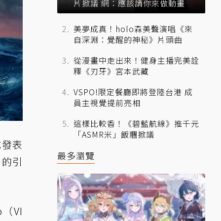
片掀議 網：應該請你來做動畫
美夢成真！holo森美聲演唱《來
自深淵：覺醒的神秘》片頭曲
從漫畫中走出來！健身主播完美詮
釋《刃牙》宮本武藏
VSPO!限定餐廳即將登陸台港 成
員主視覺提前亮相
這樣比較香！《碧藍航線》推千元
「ASMR米」飯糰掀議
正式發表
最多瀏覽
制的引
o（VI