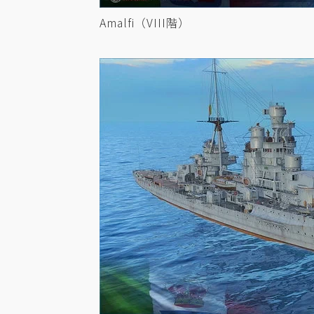
Amalfi（VIII階）