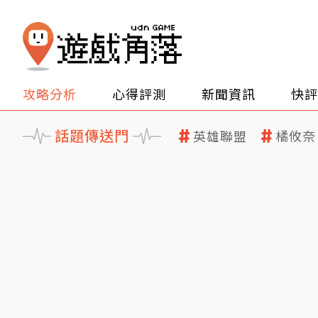
攻略分析
心得評測
新聞資訊
快評
話題傳送門
英雄聯盟
橘攸奈