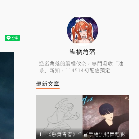
編橘角落
遊戲角落的編橘攸奈，專門吸收「油
系」新知，114514初配信預定
最新文章
《熱舞青春》作者手繪流暢舞蹈影