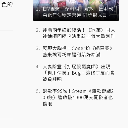
出色的
日V團體「深淵組」解散！因財務
惡化無法穩定營運 同步揭成員未
來去向
神隱兩年終於復活！《冰菓》同人
神繪師回歸 P站重新上傳大量創作
展現大胸襟！Coser扮《絕區零》
蕾米埃爾粉絲福利給好給滿
人妻除靈《打屁股驅魔師》出現
「梅川伊芙」Bug！這修了反而會
被負評吧
退款率99%！Steam《這款遊戲2
00鎂》營收破4000萬元開發者也
傻眼