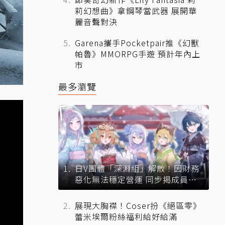
莉幻想曲》拿鋼琴當武器 展開華
麗音聲對決
Garena攜手Pocketpair推《幻獸
帕魯》MMORPG手遊 預計年內上
市
最多瀏覽
日V團體「深淵組」解散！因財務
惡化無法穩定營運 同步揭成員未
來去向
展現大胸襟！Coser扮《絕區零》
蕾米埃爾粉絲福利給好給滿