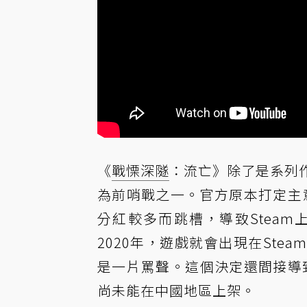
《
戰慄深隧
：流亡》除了是系列作
為前哨戰之一。官方原本打定主意要
分紅較多而跳槽，導致Stea
2020年，遊戲就會出現在St
是一片罵聲。這個決定還間接導致中
尚未能在中國地區上架。