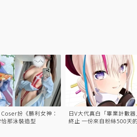
Coser扮《勝利女神：
日V大代真白「畢業計數器
律恰那泳裝造型
終止 一份來自粉絲500天