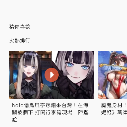
猜你喜歡
火熱排行
holo儒烏風亭螺鈿來台灣！在海
魔鬼身材！
關被攔下 打開行李箱現場一陣尷
妮姬》瑪
尬