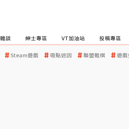
雜談
紳士專區
VT加油站
投稿專區
Steam遊戲
吸點迷因
聯盟戰棋
遊戲