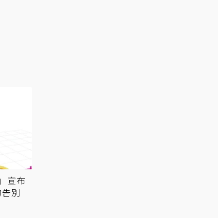
」宣布
的告別