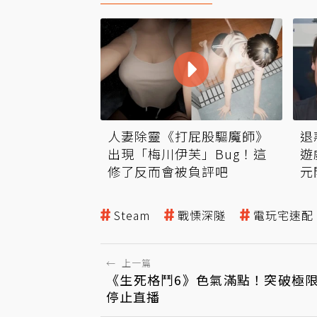
人妻除靈《打屁股驅魔師》
退
出現「梅川伊芙」Bug！這
遊
修了反而會被負評吧
元
Steam
戰慄深隧
電玩宅速配
←
上一篇
《生死格鬥6》色氣滿點！突破極限
停止直播