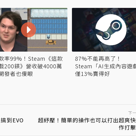
款率99%！Steam《這款
87%不能再高了！
戲200鎂》營收破4000萬
Steam「AI生成內容遊
開發者也傻眼
僅13%賣得好
下
搞到EVO
超紓壓！簡單的操作也可以打出超爽快
作打擊