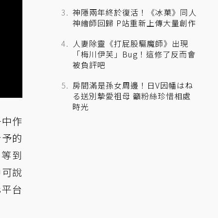
神隱兩年終於復活！《冰菓》同人
神繪師回歸 P站重新上傳大量創作
人妻除靈《打屁股驅魔師》出現
「梅川伊芙」Bug！這修了反而會
被負評吧
房間滿是孫女周邊！日V因幡はね
る送別摯愛祖母 籲粉絲珍惜相處
時光
爭中作
給予的
示等到
中可說
s平台