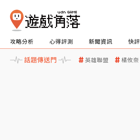
攻略分析
心得評測
新聞資訊
快評
話題傳送門
英雄聯盟
橘攸奈