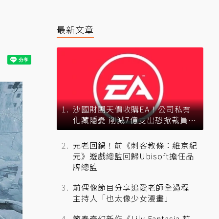
最新文章
沙國財團天價收購EA！公司私有
化藏隱憂 削減7億支出恐掀裁員風
暴？
元老回鍋！前《刺客教條：維京紀
元》遊戲總監回歸Ubisoft擔任品
牌總監
前偶像節目分享追愛老師全過程
主持人「也太像少女漫畫」
節奏奇幻新作《Lily Fantasia 莉