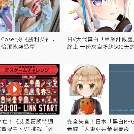
Coser扮《勝利女神：
日V大代真白「畢業計數器
律恰那泳裝造型
終止 一份來自粉絲500天
陣亡！《艾恩葛朗特迴
完全失言！日本「黑白RP
實況主、VT挑戰「死
者喊「大東亞共榮圈萬歲