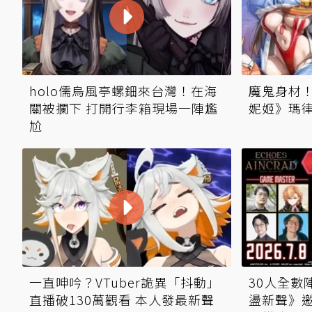
holo儒烏風亭螺鈿來台灣！在海
魔鬼身材！
關被攔下 打開行李箱現場一陣尷
妮姬》瑪
尬
一直呻吟？VTuber詭異「抖動」
30人全數
直播破130萬觀看 本人發最新聲
盪新聲》邀