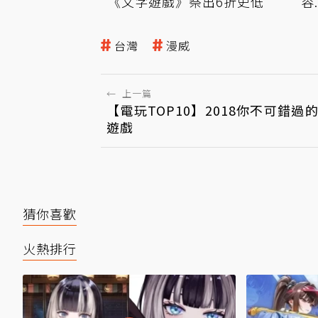
《文字遊戲》祭出6折史低
容
台灣
漫威
←
上一篇
【電玩TOP10】2018你不可錯過
遊戲
猜你喜歡
火熱排行