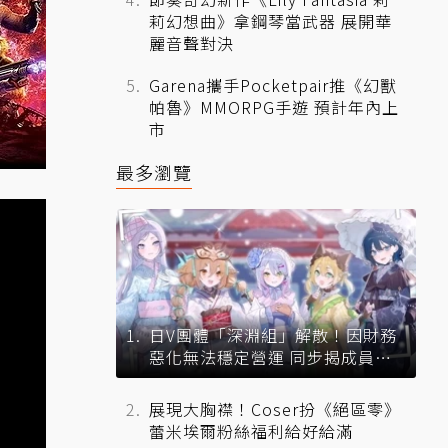
莉幻想曲》拿鋼琴當武器 展開華
麗音聲對決
Garena攜手Pocketpair推《幻獸
帕魯》MMORPG手遊 預計年內上
市
最多瀏覽
日V團體「深淵組」解散！因財務
惡化無法穩定營運 同步揭成員未
來去向
展現大胸襟！Coser扮《絕區零》
蕾米埃爾粉絲福利給好給滿