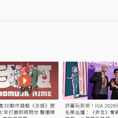
產3D動作遊戲《炎姬》歷
評審玩到哭！IGA 202
七年打磨即將問世 聲優陣
名單出爐：《折言》奪