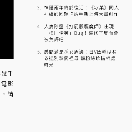
神隱兩年終於復活！《冰菓》同人
神繪師回歸 P站重新上傳大量創作
人妻除靈《打屁股驅魔師》出現
「梅川伊芙」Bug！這修了反而會
被負評吧
房間滿是孫女周邊！日V因幡はね
る送別摯愛祖母 籲粉絲珍惜相處
時光
影幾乎
雄電影
呢，請