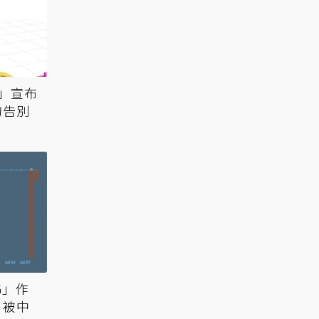
」宣布
的告別
G」作
」被中