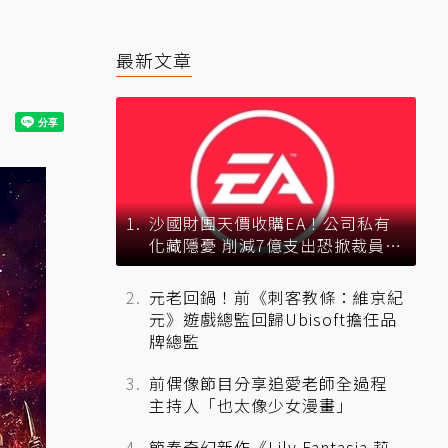
最新文章
沙國財團天價收購EA！公司私有
化藏隱憂 削減7億支出恐掀裁員風
暴？
元老回鍋！前《刺客教條：維京紀
元》遊戲總監回歸Ubisoft擔任品
牌總監
前偶像節目分享追愛老師全過程
主持人「也太像少女漫畫」
節奏奇幻新作《Lily Fantasia 莉