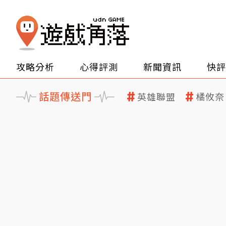
攻略分析
心得評測
新聞資訊
快評
話題傳送門
英雄聯盟
橘攸奈