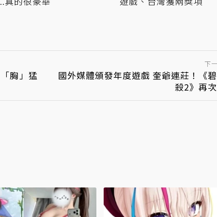
...真的很豪華
遊戲、台灣獲兩獎項
下
的「胸」猛
國外媒體頒發年度遊戲 奎爺連莊！《
殺2》再