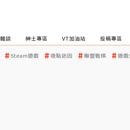
雜談
紳士專區
VT加油站
投稿專區
Steam遊戲
吸點迷因
聯盟戰棋
遊戲