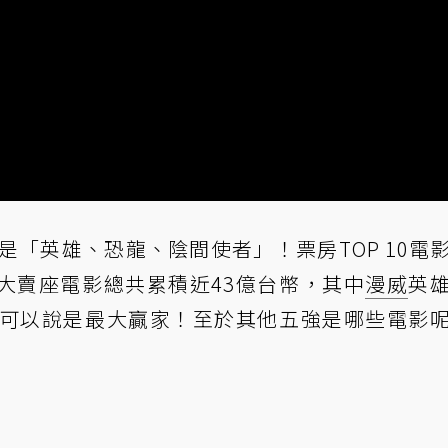
是「英雄、恐龍、陰間使者」！票房TOP 10電
大賣座電影總共累積近43億台幣，其中
漫威
英
，可以說是最大贏家！至於其他五強是哪些電影