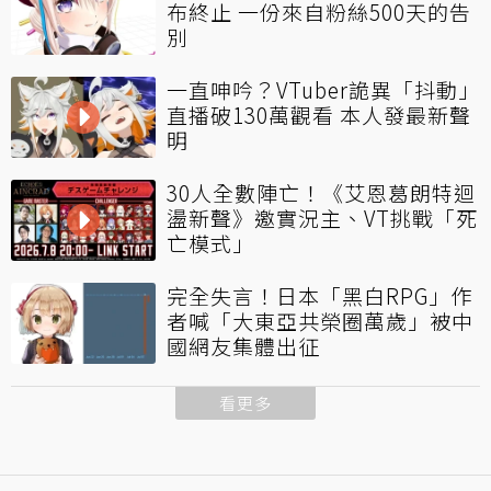
布終止 一份來自粉絲500天的告
別
一直呻吟？VTuber詭異「抖動」
直播破130萬觀看 本人發最新聲
明
30人全數陣亡！《艾恩葛朗特迴
盪新聲》邀實況主、VT挑戰「死
亡模式」
完全失言！日本「黑白RPG」作
者喊「大東亞共榮圈萬歲」被中
國網友集體出征
看更多