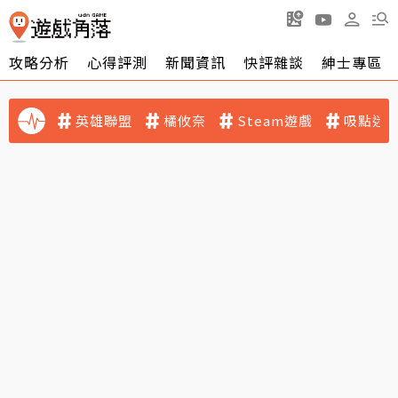
攻略分析
心得評測
新聞資訊
快評雜談
紳士專區
英雄聯盟
橘攸奈
Steam遊戲
吸點迷