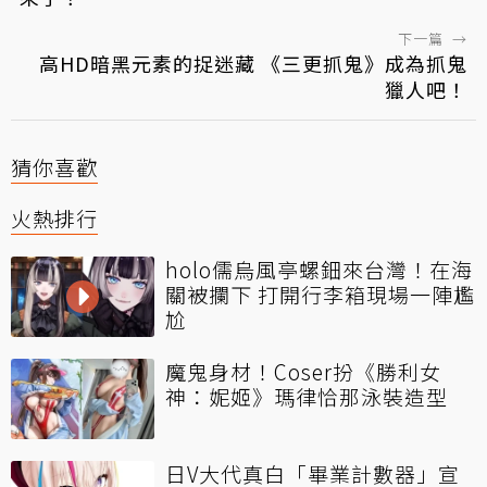
下一篇
→
高HD暗黑元素的捉迷藏 《三更抓鬼》成為抓鬼
獵人吧！
猜你喜歡
火熱排行
holo儒烏風亭螺鈿來台灣！在海
關被攔下 打開行李箱現場一陣尷
尬
魔鬼身材！Coser扮《勝利女
神：妮姬》瑪律恰那泳裝造型
日V大代真白「畢業計數器」宣