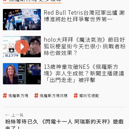
Red Bull Tetris台灣冠軍出爐 謝
博淮將赴杜拜爭奪世界第一
holo大拜拜《魔法氣泡》節目好
狐玩梗星街今天也很小 挑戰者粉
絲也做效果？
13歲神童攻破NES《俄羅斯方
塊》非人生成就？新聞主播建議
「出門走走」被抨擊
俄羅斯方塊
俄羅斯方塊效應
電玩宅速配
←
上一篇
粉絲等待已久 《閃電十一人 阿瑞斯的天秤》遊戲
來了！